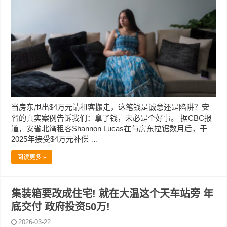
当房东甩出$4万元请租客搬走，这笔钱是诚意还是陷阱？安
省的真实案例告诉我们：拿了钱，未必是个好事。 据CBC报
道，安省北湾租客Shannon Lucas在与房东拉锯数月后，于
2025年接受$4万元补偿 …
阅读更多 »
集装箱要改成住宅! 就在大温这个天车站旁 年
底交付 政府投资50万!
2026-03-22