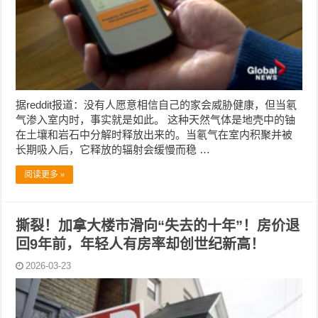
据reddit报道：没有人愿意相信自己的家会威胁健康，但当氡
气渗入室内时，事实就是如此。 这种天然气体是地壳中的铀
在土壤和岩石中分解时释放出来的。当氡气在室内积聚并被
长期吸入后，它释放的辐射会缓慢而稳 …
阅读更多 »
撕裂！加拿大楼市滑向“失去的十年”！房价退
回9年前，年轻人有房率却创世纪新高！
2026-03-23