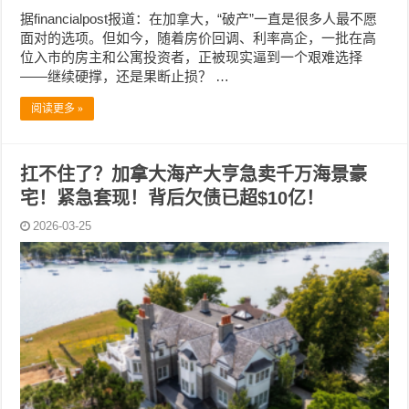
据financialpost报道：在加拿大，“破产”一直是很多人最不愿
面对的选项。但如今，随着房价回调、利率高企，一批在高
位入市的房主和公寓投资者，正被现实逼到一个艰难选择
——继续硬撑，还是果断止损？ …
阅读更多 »
扛不住了？加拿大海产大亨急卖千万海景豪
宅！紧急套现！背后欠债已超$10亿！
2026-03-25