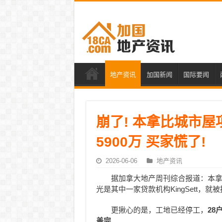
地产资讯
加国新闻
国际要闻
崩了! 本拿比城市
5900万 买家慌了!
2026-06-06
地产资讯
据加拿大地产周刊综合报道：本
光是其中一家贷款机构KingSett，就
更揪心的是，工地已经停工，
28
盖完
。