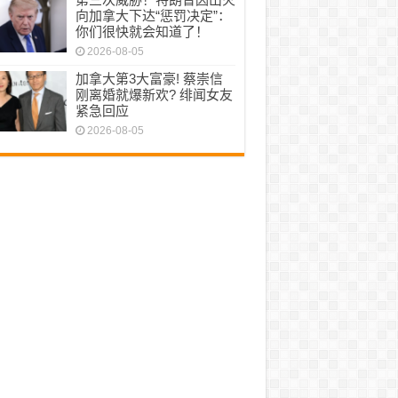
向加拿大下达“惩罚决定”：
你们很快就会知道了！
2026-08-05
加拿大第3大富豪! 蔡崇信
刚离婚就爆新欢? 绯闻女友
紧急回应
2026-08-05