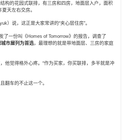
木结构的花园式联排，有三房和四房，地面层入户，面积
26年夏天左右交房。
alyuk）说，这正是大家常讲的“夹心层住房”。
ence发了一份叫《Homes of Tomorrow》的报告，调查了
把城市屋列为首选
，最理想的就是带地面层、三房的家庭
，他觉得格外心疼。“作为买家，你买联排，多半就是冲
而且翻车的不止这一个。