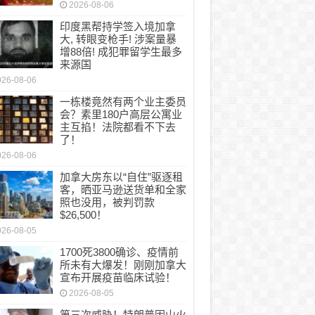
2026-08-06
印度黑帮持学签入境加拿
大, 转眼变枪手! 涉案量暴
增88倍! 成犯罪留学生最多
来源国
026-08-06
一栋楼竟然有两个业主委员
会？素里180户高层公寓业
主互掐！法院都看不下去
了！
026-08-06
加拿大房东以“自住”驱逐租
客，晒亚马逊送货单和全家
照也没用，被判罚款
$26,500！
026-08-05
1700死3800确诊、疫情前
所未有大爆发！刚刚加拿大
宣布开展疫苗临床试验！
2026-08-05
第三次威胁！特朗普因山火