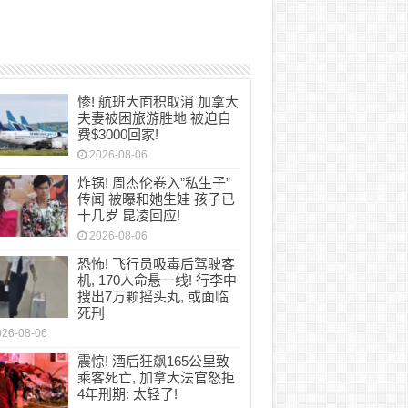
惨! 航班大面积取消 加拿大
夫妻被困旅游胜地 被迫自
费$3000回家!
2026-08-06
炸锅! 周杰伦卷入”私生子”
传闻 被曝和她生娃 孩子已
十几岁 昆凌回应!
2026-08-06
恐怖! 飞行员吸毒后驾驶客
机, 170人命悬一线! 行李中
搜出7万颗摇头丸, 或面临
死刑
026-08-06
震惊! 酒后狂飙165公里致
乘客死亡, 加拿大法官怒拒
4年刑期: 太轻了!