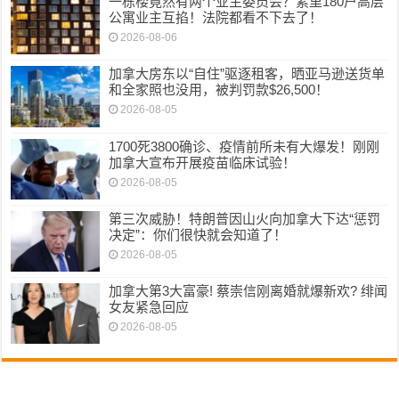
一栋楼竟然有两个业主委员会？素里180户高层
公寓业主互掐！法院都看不下去了！
2026-08-06
加拿大房东以“自住”驱逐租客，晒亚马逊送货单
和全家照也没用，被判罚款$26,500！
2026-08-05
1700死3800确诊、疫情前所未有大爆发！刚刚
加拿大宣布开展疫苗临床试验！
2026-08-05
第三次威胁！特朗普因山火向加拿大下达“惩罚
决定”：你们很快就会知道了！
2026-08-05
加拿大第3大富豪! 蔡崇信刚离婚就爆新欢? 绯闻
女友紧急回应
2026-08-05