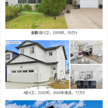
全新
3卧3卫，1555呎，55万9
4卧4卫，2101呎，2024年建成，77万9