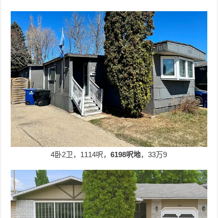
4卧2卫，1114呎，
6198呎地
，33万9