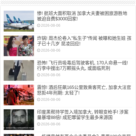
惨! 航班大面积取消 加拿大夫妻被困旅游胜地
被迫自费$3000回家!
2026-08-06
炸锅! 周杰伦卷入”私生子”传闻 被曝和她生娃 孩
子已十几岁 昆凌回应!
2026-08-06
恐怖! 飞行员吸毒后驾驶客机, 170人命悬一线!
行李中搜出7万颗摇头丸, 或面临死刑
2026-08-06
震惊! 酒后狂飙165公里致乘客死亡, 加拿大法官
怒拒4年刑期: 太轻了!
2026-08-06
印度黑帮持学签入境加拿大, 转眼变枪手! 涉案
量暴增88倍! 成犯罪留学生最多来源国
2026-08-06