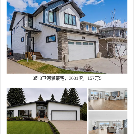
3卧3卫
河景豪宅
，2691呎，157万5