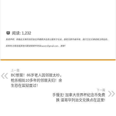
阅读:
1,232
免责声明：转载此文章的目的旨在传播更多信息以服务于社会，版权归原作者所有，我们已在文章结尾注明出处，
如有标注错误或其他问题请发邮件到18cacom@gmail.com，谢谢！
上一篇
BC惨案！86岁老人因邻居太吵，
枪杀相处10多年的邻居夫妇！余
生恐在监狱度过！
下一篇
手慢无! 加拿大世界杯纪念币免费
换 温哥华列治文兑换点在这里!