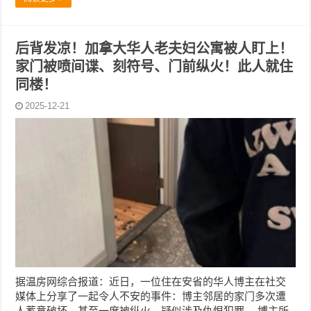
后背发凉！加拿大华人老夫妇公寓被人盯上！
家门被喷间谍、刻符号、门前纵火！此人就住
同楼！
2025-12-21
据温房网综合报道：近日，一位住在安省的华人博主在社交
媒体上分享了一起令人不安的事件：博主邻居的家门多次遭
人蓄意破坏，甚至一度被纵火，疑似涉及仇恨犯罪。 博主所