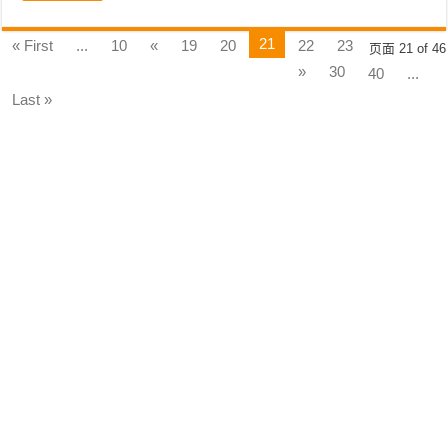
21
« First
...
10
«
19
20
22
23
页面 21 of 46
»
30
40
...
Last »