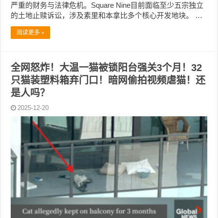
严重的财务与法律危机。Square Nine目前面临至少五宗独立
的土地止赎诉讼，涉及素里和本拿比多个核心开发地块。 …
阅读更多 »
全网怒炸！大温一猫被锁阳台强关3个月！32
只猫装塑料箱弃门口！暗网偷拍视频虐猫！还
是人吗？
2025-12-20