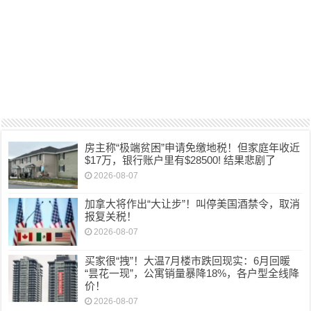
房主称“极端贫困”申请免缴地税！但家庭年收近
$17万，银行账户里有$28500! 结果悲剧了
2026-08-07
加拿大将作出“大让步”！叫停美国酒禁令，取消
报复关税！
2026-08-07
买家很“拽”！大温7月楼市跌回现实：6月回暖
“昙花一现”，公寓销量暴降18%，各户型全线降
价！
2026-08-07