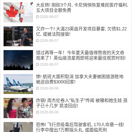
大反转! 刚砍3个月, 卡尼悄悄恢复难民医疗福利,
五大项目全额免费
2026-08-07
又炸一个! 大温23英亩开发项目暴雷, 欠债$1.22
亿, 或被法院接管!
2026-08-07
错过再等一年！今年夏天最值得熬夜的天文奇
观来了！英仙座流星雨即将迎来最佳观赏时刻!
2026-08-07
惨! 航班大面积取消 加拿大夫妻被困旅游胜地
被迫自费$3000回家!
2026-08-06
炸锅! 周杰伦卷入”私生子”传闻 被曝和她生娃 孩
子已十几岁 昆凌回应!
2026-08-06
恐怖! 飞行员吸毒后驾驶客机, 170人命悬一线!
行李中搜出7万颗摇头丸, 或面临死刑