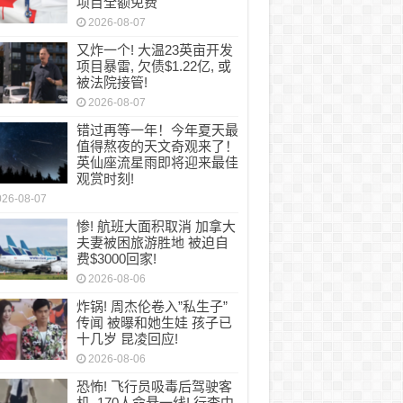
项目全额免费
2026-08-07
又炸一个! 大温23英亩开发
项目暴雷, 欠债$1.22亿, 或
被法院接管!
2026-08-07
错过再等一年！今年夏天最
值得熬夜的天文奇观来了！
英仙座流星雨即将迎来最佳
观赏时刻!
026-08-07
惨! 航班大面积取消 加拿大
夫妻被困旅游胜地 被迫自
费$3000回家!
2026-08-06
炸锅! 周杰伦卷入”私生子”
传闻 被曝和她生娃 孩子已
十几岁 昆凌回应!
2026-08-06
恐怖! 飞行员吸毒后驾驶客
机, 170人命悬一线! 行李中