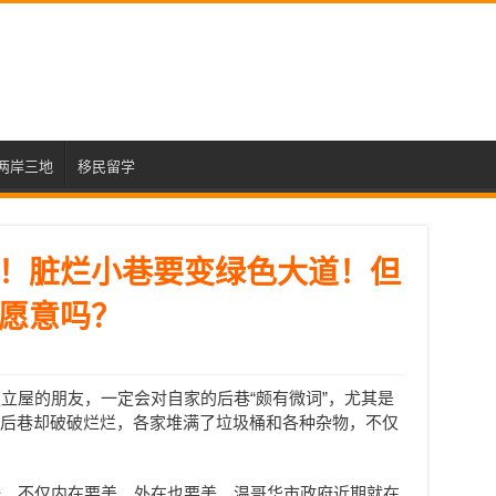
两岸三地
移民留学
！脏烂小巷要变绿色大道！但
愿意吗？
立屋的朋友，一定会对自家的后巷“颇有微词”，尤其是
”，后巷却破破烂烂，各家堆满了垃圾桶和各种杂物，不仅
一，不仅内在要美，外在也要美。温哥华市政府近期就在