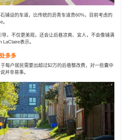
石铺设的车道，比传统的沥青车道贵60%，目前考虑的
ve。
引导，不仅更美观，还会让后巷凉爽、宜人，不会像铺满
aClaire表示。
处多多
当于每户居民需要出超过$2万的后巷整改费，对一些囊中
来说并非易事。