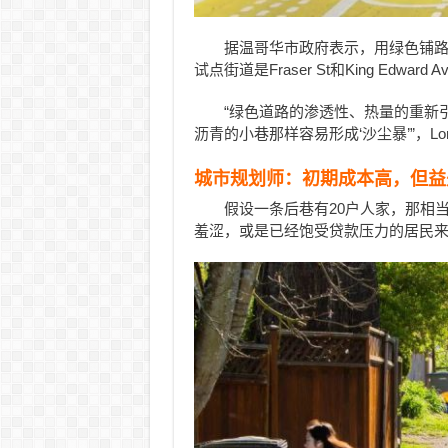
据温哥华市政府表示，用绿色铺路
试点街道是Fraser St和King Edward A
“绿色道路的渗透性、热量的重新
沥青的小巷那样容易形成‘沙尘暴’”，Lon L
城市规划师：初期成本高，但益
假设一条后巷有20户人家，那相
羞涩，或是已经饱受贷款压力的居民