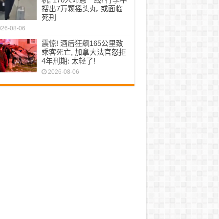
搜出7万颗摇头丸, 或面临
死刑
026-08-06
震惊! 酒后狂飙165公里致
乘客死亡, 加拿大法官怒拒
4年刑期: 太轻了!
2026-08-06