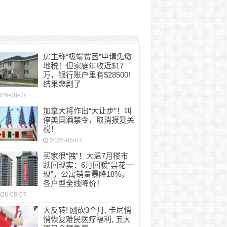
房主称“极端贫困”申请免缴
地税！但家庭年收近$17
万，银行账户里有$28500!
结果悲剧了
026-08-07
加拿大将作出“大让步”！叫
停美国酒禁令，取消报复关
税！
2026-08-07
买家很“拽”！大温7月楼市
跌回现实：6月回暖“昙花一
现”，公寓销量暴降18%，
各户型全线降价！
026-08-07
大反转! 刚砍3个月, 卡尼悄
悄恢复难民医疗福利, 五大