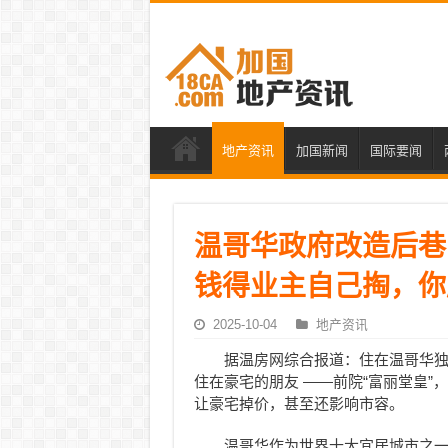
地产资讯
加国新闻
国际要闻
温哥华政府改造后巷
钱得业主自己掏，你
2025-10-04
地产资讯
据温房网综合报道：住在温哥华独
住在豪宅的朋友 ——前院“富丽堂皇
让豪宅掉价，甚至还影响市容。
温哥华作为世界十大宜居城市之