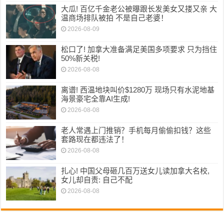
大瓜! 百亿千金老公被曝跟长发美女又搂又亲 大
温商场排队被拍 不是自己老婆！
2026-08-09
松口了! 加拿大准备满足美国多项要求 只为挡住
50%新关税!
2026-08-08
离谱! 西温地块叫价$1280万 现场只有水泥地基
海景豪宅全靠AI生成!
2026-08-08
老人常遇上门推销？手机每月偷偷扣钱？这些
套路现在都违法了！
2026-08-08
扎心! 中国父母砸几百万送女儿读加拿大名校,
女儿却自责: 自己不配
2026-08-08