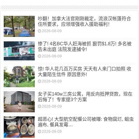
吵翻！加拿大法官刚刚裁定，流浪汉帐篷符合
住所要求，应领增强收入援助福利！
2026-08-09
惨了! 4名BC华人赶海被抓 狠罚$1.8万! 多名被
告未出庭 法院发逮捕令!
2026-08-09
惊! 华人花几百万买房 天天有人来门口拍照 收
大量陌生信件 原因意外!
2026-08-09
女子买140w三房公寓，用反向抵押贷款，现在
后悔了！专家提3个方案
2026-08-09
超恶心! 大型航空配餐公司被曝: 食物腐烂, 蛆虫
遍布, 餐具发霉…
2026-08-09