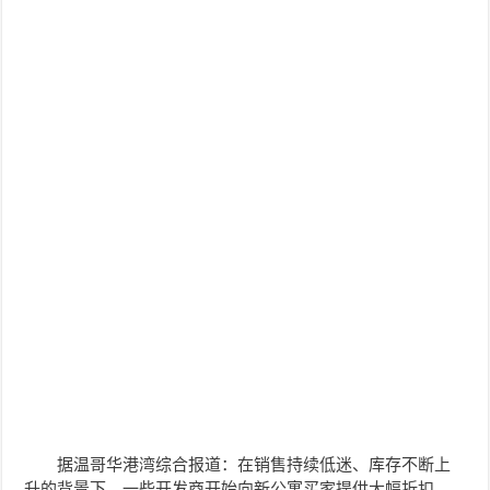
据温哥华港湾综合报道：在销售持续低迷、库存不断上
升的背景下，一些开发商开始向新公寓买家提供大幅折扣，