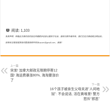
阅读:
1,103
免责声明：转载此文章的目的旨在传播更多信息以服务于社会，版权归原作者所有，我们已在文章结尾注明出处，
如有标注错误或其他问题请发邮件到18cacom@gmail.com，谢谢！
上一篇
突发! 加拿大邮政无限期停寄12
国! 海运费暴涨80%, 海淘要涨价
了
下一篇
16个孩子被亲生父母关进”人间地
狱”: 不会说话, 活在粪堆里! 警方
怒斥“邪恶”