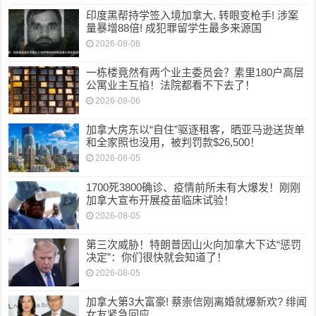
印度黑帮持学签入境加拿大, 转眼变枪手! 涉案
量暴增88倍! 成犯罪留学生最多来源国
2026-08-06
一栋楼竟然有两个业主委员会？素里180户高层
公寓业主互掐！法院都看不下去了！
2026-08-06
加拿大房东以“自住”驱逐租客，晒亚马逊送货单
和全家照也没用，被判罚款$26,500！
2026-08-05
1700死3800确诊、疫情前所未有大爆发！刚刚
加拿大宣布开展疫苗临床试验！
2026-08-05
第三次威胁！特朗普因山火向加拿大下达“惩罚
决定”：你们很快就会知道了！
2026-08-05
加拿大第3大富豪! 蔡崇信刚离婚就爆新欢? 绯闻
女友紧急回应