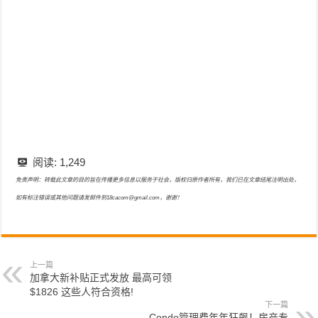
阅读:
1,249
免责声明：转载此文章的目的旨在传播更多信息以服务于社会，版权归原作者所有，我们已在文章结尾注明出处，
如有标注错误或其他问题请发邮件到18cacom@gmail.com，谢谢！
上一篇
加拿大新补贴正式发放 最高可领
$1826 这些人符合资格!
下一篇
Condo管理费年年狂飙！房产专