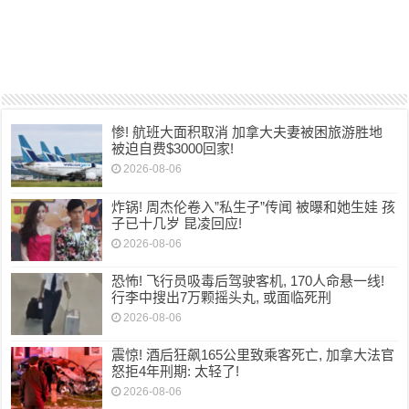
惨! 航班大面积取消 加拿大夫妻被困旅游胜地
被迫自费$3000回家!
2026-08-06
炸锅! 周杰伦卷入”私生子”传闻 被曝和她生娃 孩
子已十几岁 昆凌回应!
2026-08-06
恐怖! 飞行员吸毒后驾驶客机, 170人命悬一线!
行李中搜出7万颗摇头丸, 或面临死刑
2026-08-06
震惊! 酒后狂飙165公里致乘客死亡, 加拿大法官
怒拒4年刑期: 太轻了!
2026-08-06