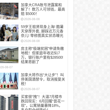
加拿大CRA账号泄露案和
解了！数万人可领钱，最高
赔 $5000！
2026-08-08
59岁王祖贤现身上海! 酷暑
天穿厚外套, 脚踩近万元香
奈儿! 零修图真实状态曝光
2026-08-08
房主称“极端贫困”申请免缴
地税！但家庭年收近$17
万，银行账户里有$28500!
结果悲剧了
026-08-07
加拿大将作出“大让步”！叫
停美国酒禁令，取消报复关
税！
2026-08-07
买家很“拽”！大温7月楼市
跌回现实：6月回暖“昙花一
现”，公寓销量暴降18%，
各户型全线降价！