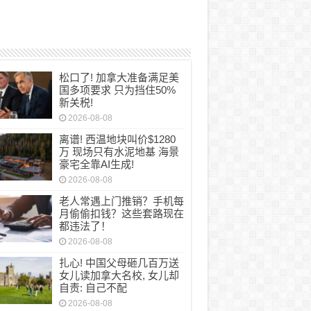
松口了! 加拿大准备满足美
国多项要求 只为挡住50%
新关税!
2026-08-08
离谱! 西温地块叫价$1280
万 现场只有水泥地基 海景
豪宅全靠AI生成!
2026-08-08
老人常遇上门推销？手机每
月偷偷扣钱？这些套路现在
都违法了！
2026-08-08
扎心! 中国父母砸几百万送
女儿读加拿大名校, 女儿却
自责: 自己不配
2026-08-08