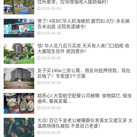
住所要求，应领增强收入援助福利！
2026-08-09
惨了! 4名BC华人赶海被抓 狠罚$1.8万! 多名被
告未出庭 法院发逮捕令!
2026-08-09
惊! 华人花几百万买房 天天有人来门口拍照 收
大量陌生信件 原因意外!
2026-08-09
女子买140w三房公寓，用反向抵押贷款，现在
后悔了！专家提3个方案
2026-08-09
超恶心! 大型航空配餐公司被曝: 食物腐烂, 蛆虫
遍布, 餐具发霉…
2026-08-09
大瓜! 百亿千金老公被曝跟长发美女又搂又亲 大
温商场排队被拍 不是自己老婆！
2026-08-09