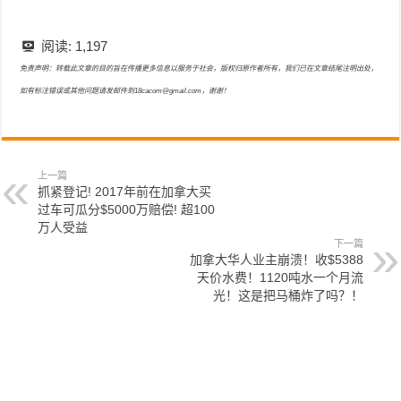
阅读:
1,197
免责声明：转载此文章的目的旨在传播更多信息以服务于社会，版权归原作者所有，我们已在文章结尾注明出处，
如有标注错误或其他问题请发邮件到18cacom@gmail.com，谢谢！
上一篇
抓紧登记! 2017年前在加拿大买
过车可瓜分$5000万赔偿! 超100
万人受益
下一篇
加拿大华人业主崩溃！收$5388
天价水费！1120吨水一个月流
光！这是把马桶炸了吗？！