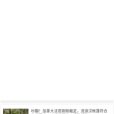
吵翻！加拿大法官刚刚裁定，流浪汉帐篷符合