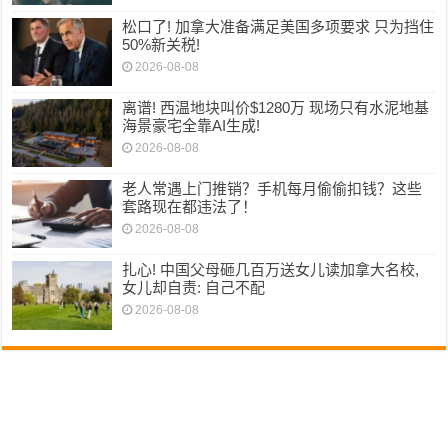
松口了! 加拿大准备满足美国多项要求 只为挡住
50%新关税!
2026-08-08
离谱! 西温地块叫价$1280万 现场只有水泥地基
海景豪宅全靠AI生成!
2026-08-08
老人常遇上门推销？手机每月偷偷扣钱？这些
套路现在都违法了！
2026-08-08
扎心! 中国父母砸几百万送女儿读加拿大名校,
女儿却自责: 自己不配
2026-08-08