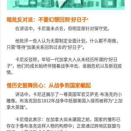
暗批反对派：不要幻想回到‘好日子’
在讲话中，
卡尼虽
未点名，但明显是针对
保守党
。
他批评一些人认为无需制定全面计划，
什么都不用做，
只需“等待”加美关系回到过去的“好日子”。
卡尼
反驳称，年轻一代加拿大人从未经历所谓的“好日
子”，他们的成长始终伴随着战争冲击、金融危机以及新冠疫
情。
借历史鼓舞民心：从战争到国家崛起
讲话中，卡尼还展示了一尊英国军官艾萨克·布洛克的小
雕像。布洛克因在1812年战争中抵御美国入侵而被称为“上加
拿大英雄”。
卡尼借此表示：在加拿大尚未建国之前，国家的雏形已
存在于像布洛克这样人物的构想中；正是通过跨地区联盟与