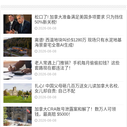
松口了! 加拿大准备满足美国多项要求 只为挡住
50%新关税!
2026-08-08
离谱! 西温地块叫价$1280万 现场只有水泥地基
海景豪宅全靠AI生成!
2026-08-08
老人常遇上门推销？手机每月偷偷扣钱？这些
套路现在都违法了！
2026-08-08
扎心! 中国父母砸几百万送女儿读加拿大名校,
女儿却自责: 自己不配
2026-08-08
加拿大CRA账号泄露案和解了！数万人可领
钱，最高赔 $5000！
2026-08-08