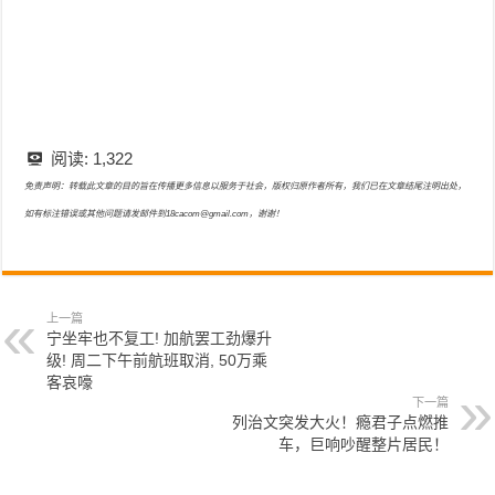
阅读:
1,322
免责声明：转载此文章的目的旨在传播更多信息以服务于社会，版权归原作者所有，我们已在文章结尾注明出处，
如有标注错误或其他问题请发邮件到18cacom@gmail.com，谢谢！
上一篇
宁坐牢也不复工! 加航罢工劲爆升
级! 周二下午前航班取消, 50万乘
客哀嚎
下一篇
列治文突发大火！瘾君子点燃推
车，巨响吵醒整片居民！