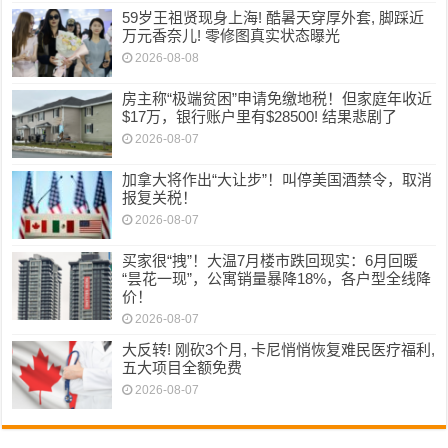
59岁王祖贤现身上海! 酷暑天穿厚外套, 脚踩近
万元香奈儿! 零修图真实状态曝光
2026-08-08
房主称“极端贫困”申请免缴地税！但家庭年收近
$17万，银行账户里有$28500! 结果悲剧了
2026-08-07
加拿大将作出“大让步”！叫停美国酒禁令，取消
报复关税！
2026-08-07
买家很“拽”！大温7月楼市跌回现实：6月回暖
“昙花一现”，公寓销量暴降18%，各户型全线降
价！
2026-08-07
大反转! 刚砍3个月, 卡尼悄悄恢复难民医疗福利,
五大项目全额免费
2026-08-07