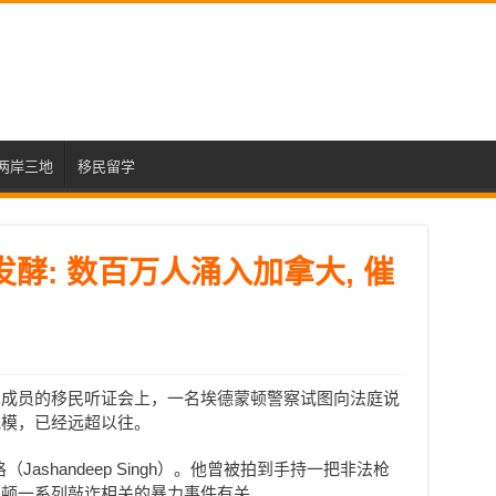
两岸三地
移民留学
发酵: 数百万人涌入加拿大, 催
帮成员的移民听证会上，一名埃德蒙顿警察试图向法庭说
规模，已经远超以往。
ashandeep Singh）。他曾被拍到手持一把非法枪
蒙顿一系列敲诈相关的暴力事件有关。