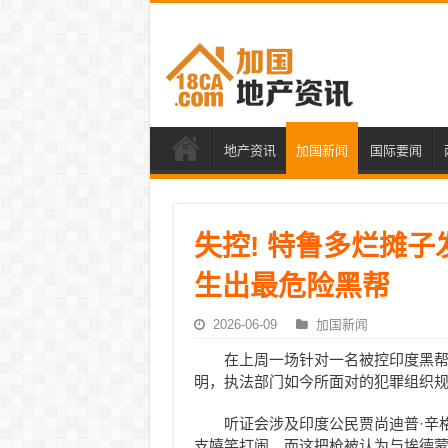
地产资讯
加国新闻
国际要闻
失控! 特鲁多烂摊子
生出最危险黑帮
2026-06-09
加国新闻
在上周一场针对一名被控印度黑
明，执法部门如今所面对的犯罪组织
听证会涉及印度公民贾尚迪普·辛格（J
支嬉笑打闹，而这把枪被认为与埃德