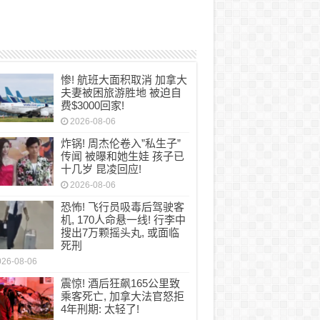
惨! 航班大面积取消 加拿大
夫妻被困旅游胜地 被迫自
费$3000回家!
2026-08-06
炸锅! 周杰伦卷入”私生子”
传闻 被曝和她生娃 孩子已
十几岁 昆凌回应!
2026-08-06
恐怖! 飞行员吸毒后驾驶客
机, 170人命悬一线! 行李中
搜出7万颗摇头丸, 或面临
死刑
026-08-06
震惊! 酒后狂飙165公里致
乘客死亡, 加拿大法官怒拒
4年刑期: 太轻了!