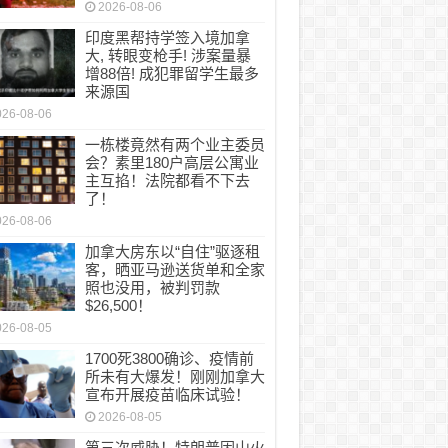
2026-08-06
印度黑帮持学签入境加拿
大, 转眼变枪手! 涉案量暴
增88倍! 成犯罪留学生最多
来源国
026-08-06
一栋楼竟然有两个业主委员
会？素里180户高层公寓业
主互掐！法院都看不下去
了！
026-08-06
加拿大房东以“自住”驱逐租
客，晒亚马逊送货单和全家
照也没用，被判罚款
$26,500！
026-08-05
1700死3800确诊、疫情前
所未有大爆发！刚刚加拿大
宣布开展疫苗临床试验！
2026-08-05
第三次威胁！特朗普因山火