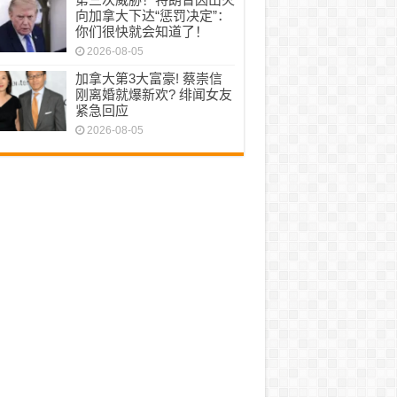
向加拿大下达“惩罚决定”：
你们很快就会知道了！
2026-08-05
加拿大第3大富豪! 蔡崇信
刚离婚就爆新欢? 绯闻女友
紧急回应
2026-08-05