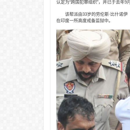
认定为“跨国犯罪组织”，并已于去年9
该帮派由33岁的劳伦斯·比什诺伊（La
在印度一所高度戒备监狱中。