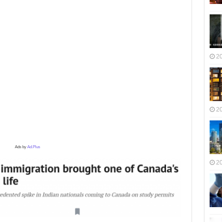
2
2
Ads by
Ad.Plus
2