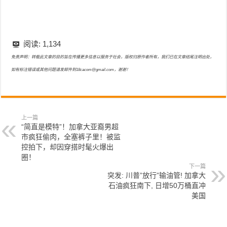
阅读:
1,134
免责声明：转载此文章的目的旨在传播更多信息以服务于社会，版权归原作者所有，我们已在文章结尾注明出处，
如有标注错误或其他问题请发邮件到18cacom@gmail.com，谢谢！
上一篇
“简直是模特”！加拿大亚裔男超
市疯狂偷肉，全塞裤子里！被监
控拍下，却因穿搭时髦火爆出
圈！
下一篇
突发: 川普”放行”输油管! 加拿大
石油疯狂南下, 日增50万桶直冲
美国