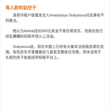
有人趁机钻空子
温哥华租户联盟发言人Anastasiya Stolyarova对这事有不
同看法。
她认为Airbnb这$1000元奖金不是在帮房东，而是在给已
经乱糟糟的短租市场火上浇油。
Stolyarova说，现在市面上已经有大量非法短租房源在流
通。有些房东手里攥着好几套甚至整栋住宅楼，把本该用于
长租的房子偷偷挂到短租平台上。