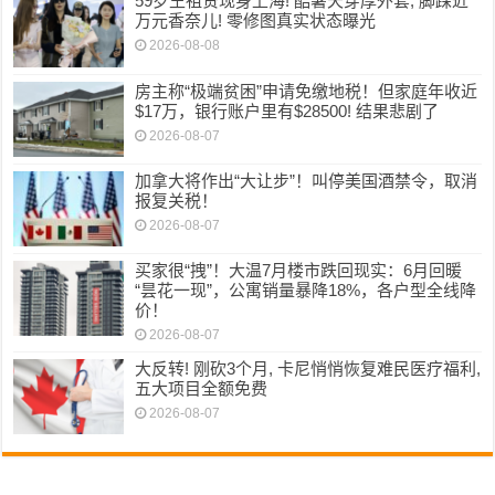
59岁王祖贤现身上海! 酷暑天穿厚外套, 脚踩近
万元香奈儿! 零修图真实状态曝光
2026-08-08
房主称“极端贫困”申请免缴地税！但家庭年收近
$17万，银行账户里有$28500! 结果悲剧了
2026-08-07
加拿大将作出“大让步”！叫停美国酒禁令，取消
报复关税！
2026-08-07
买家很“拽”！大温7月楼市跌回现实：6月回暖
“昙花一现”，公寓销量暴降18%，各户型全线降
价！
2026-08-07
大反转! 刚砍3个月, 卡尼悄悄恢复难民医疗福利,
五大项目全额免费
2026-08-07