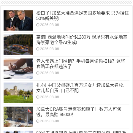
松口了! 加拿大准备满足美国多项要求 只为挡住
50%新关税!
2026-08-08
离谱! 西温地块叫价$1280万 现场只有水泥地基
海景豪宅全靠AI生成!
2026-08-08
老人常遇上门推销？手机每月偷偷扣钱？这些
套路现在都违法了！
2026-08-08
扎心! 中国父母砸几百万送女儿读加拿大名校,
女儿却自责: 自己不配
2026-08-08
加拿大CRA账号泄露案和解了！数万人可领
钱，最高赔 $5000！
2026-08-08