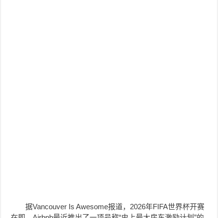
据Vancouver Is Awesome报道，2026年FIFA世界杯开赛
在即，Airbnb最近推出了一项号称“史上最大房东激励计划”的