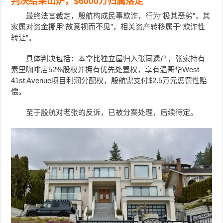
判决结果出炉，$6000万归属落定
最终法官裁定，殷航构成民事欺诈，行为“极其恶劣”，其
家属对资金挪用“故意视而不见”，相关资产转移属于“欺诈性
转让”。
具体判决包括：本拿比独立屋归入张同遗产，张家持有
素里咖啡店52%股权并拥有优先处置权，享有温哥华West
41st Avenue项目利润分配权，殷航需支付$2.5万元惩罚性赔
偿。
至于殷航对老张的反诉，已被分案处理，后续待定。