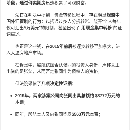
阶段，通过
倒卖期房
迅速积累了可观财富。
法官在判决中提到，资金转移过程中，存在明显
规避中
国外汇管制
的行为：包括通过多人分拆转账、绕开“个人每年
仅可汇出5万美元”的限制，甚至出现了“
用现金集中转移
”的证
词描述。
也正是这些钱，在
2015年前后
被逐步转移至加拿大，进
入大温房地产市场。
在诉讼中，殷航试图否认张同的投资人身份，声称真正
出资的是张父，从而否定张同作为债权人的资格。
但法院采信了几项
决定性证据
：
2019年，两家涉案公司向张同出具总额约 $3772万元的
本票
；
同年，殷航本人又向张同签发
$563万元本票
；