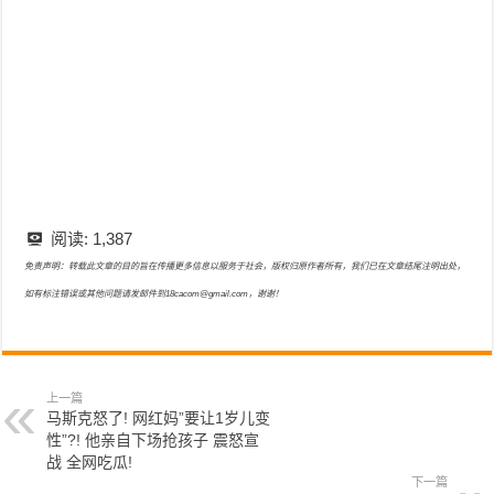
阅读:
1,387
免责声明：转载此文章的目的旨在传播更多信息以服务于社会，版权归原作者所有，我们已在文章结尾注明出处，
如有标注错误或其他问题请发邮件到18cacom@gmail.com，谢谢！
上一篇
马斯克怒了! 网红妈”要让1岁儿变
性”?! 他亲自下场抢孩子 震怒宣
战 全网吃瓜!
下一篇