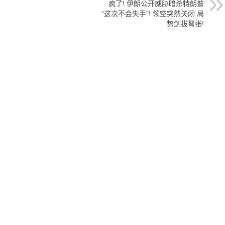
疯了! 伊朗公开威胁暗杀特朗普
“这次不会失手”! 领空突然关闭 局
势剑拔弩张!