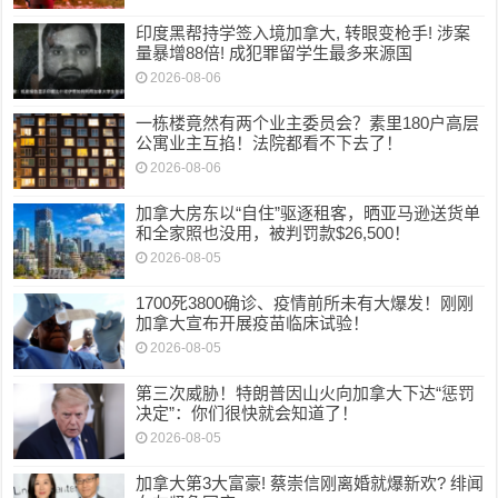
印度黑帮持学签入境加拿大, 转眼变枪手! 涉案
量暴增88倍! 成犯罪留学生最多来源国
2026-08-06
一栋楼竟然有两个业主委员会？素里180户高层
公寓业主互掐！法院都看不下去了！
2026-08-06
加拿大房东以“自住”驱逐租客，晒亚马逊送货单
和全家照也没用，被判罚款$26,500！
2026-08-05
1700死3800确诊、疫情前所未有大爆发！刚刚
加拿大宣布开展疫苗临床试验！
2026-08-05
第三次威胁！特朗普因山火向加拿大下达“惩罚
决定”：你们很快就会知道了！
2026-08-05
加拿大第3大富豪! 蔡崇信刚离婚就爆新欢? 绯闻