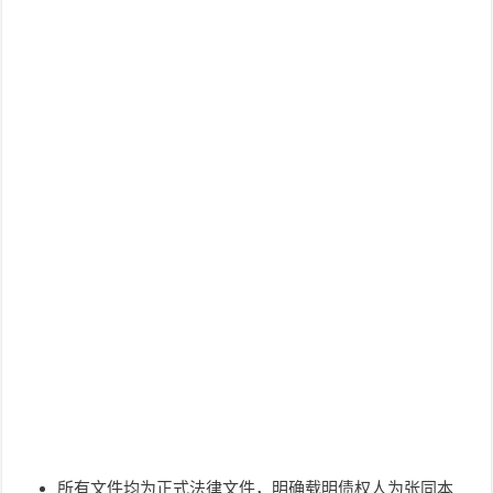
所有文件均为正式法律文件，明确载明债权人为张同本