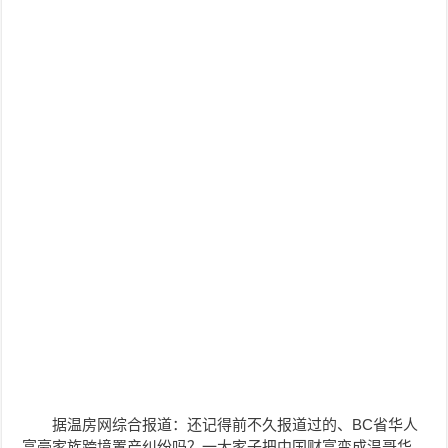
据温房网综合报道：还记得前不久报道过的、BC省华人
富豪家族跨境置产纠纷吗？一大家子把中国财富变成温哥华