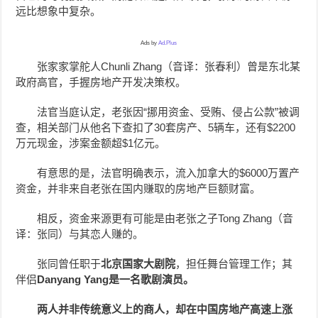
远比想象中复杂。
Ads by
Ad.Plus
张家家掌舵人Chunli Zhang（音译：张春利）曾是东北某
政府高官，手握房地产开发决策权。
法官当庭认定，老张因“挪用资金、受贿、侵占公款”被调
查，相关部门从他名下查扣了30套房产、5辆车，还有$2200
万元现金，涉案金额超$1亿元。
有意思的是，法官明确表示，流入加拿大的$6000万置产
资金，并非来自老张在国内赚取的房地产巨额财富。
相反，资金来源更有可能是由老张之子Tong Zhang（音
译：张同）与其恋人赚的。
张同曾任职于
北京国家大剧院
，担任舞台管理工作；其
伴侣
Danyang Yang是一名歌剧演员。
两人并非传
统意义上的商人，却在中国房地产高速上涨