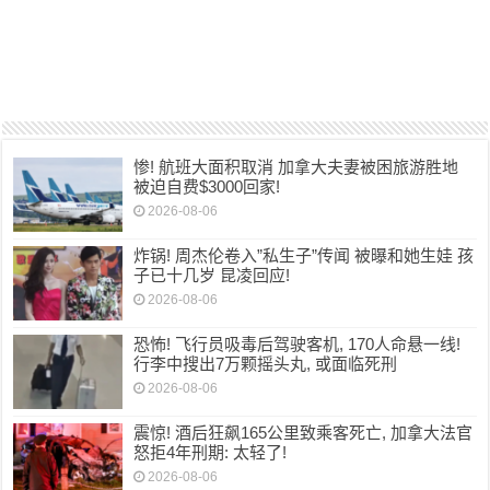
惨! 航班大面积取消 加拿大夫妻被困旅游胜地
被迫自费$3000回家!
2026-08-06
炸锅! 周杰伦卷入”私生子”传闻 被曝和她生娃 孩
子已十几岁 昆凌回应!
2026-08-06
恐怖! 飞行员吸毒后驾驶客机, 170人命悬一线!
行李中搜出7万颗摇头丸, 或面临死刑
2026-08-06
震惊! 酒后狂飙165公里致乘客死亡, 加拿大法官
怒拒4年刑期: 太轻了!
2026-08-06