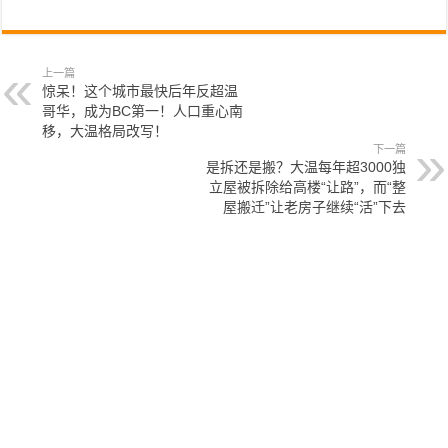
上一篇
惊呆！这个城市最快后年反超温
哥华，成为BC第一！人口重心南
移，大温格局改写！
下一篇
是拆还是搬？大温每年超3000独
立屋被拆除给高楼“让路”，而“整
屋搬迁”让老房子继续“活”下去