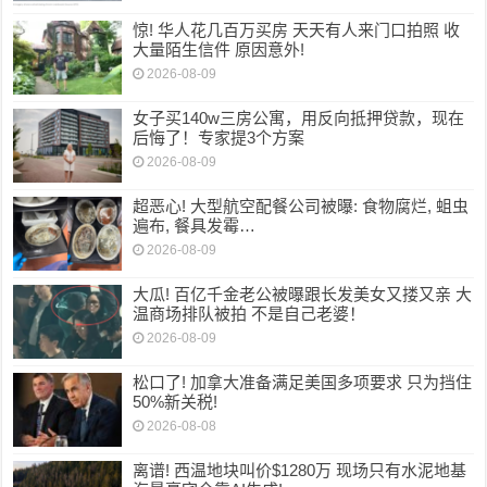
惊! 华人花几百万买房 天天有人来门口拍照 收
大量陌生信件 原因意外!
2026-08-09
女子买140w三房公寓，用反向抵押贷款，现在
后悔了！专家提3个方案
2026-08-09
超恶心! 大型航空配餐公司被曝: 食物腐烂, 蛆虫
遍布, 餐具发霉…
2026-08-09
大瓜! 百亿千金老公被曝跟长发美女又搂又亲 大
温商场排队被拍 不是自己老婆！
2026-08-09
松口了! 加拿大准备满足美国多项要求 只为挡住
50%新关税!
2026-08-08
离谱! 西温地块叫价$1280万 现场只有水泥地基