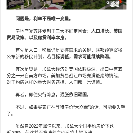
问题是，利率不是唯一变量。
房地产复苏还受制于三大不确定因素：
人口增长、美国
贸易政策、以及房贷利率本身
。
首先是人口。移民仍是支撑需求的关键，联邦预算案将
公布新的移民计划，
若目标调低，需求可能继续降温
。
其次是贸易。加拿大经济对美国依赖极深，出口中有
五
分之一
来自美方市场。美加贸易战让市场充满疑虑的情绪，
对于购房这样的重大财务选择，人们都非常谨慎。
再者，即便央行降息，
通胀依旧顽固
。
不过，如果买家正在等待房价
“大崩盘”的话，可能要失望
了。
虽然自2022年峰值以来，加拿大全国平均房价下跌
近
20%，
但这并不意味着房价还将大幅下跌。