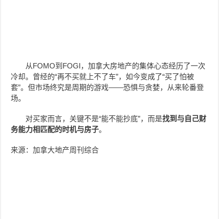
从FOMO到FOGI，加拿大房地产的集体心态经历了一次
冷却。曾经的“再不买就上不了车”，如今变成了“买了怕被
套”。但市场终究是周期的游戏——恐惧与贪婪，从来轮番登
场。
对买家而言，关键不是“能不能抄底”，而是
找到与自己财
务能力相匹配的时机与房子
。
来源：加拿大地产周刊综合