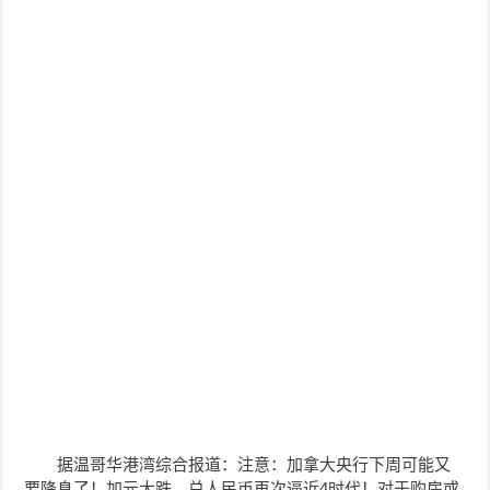
据温哥华港湾综合报道：注意：加拿大央行下周可能又
要降息了！加元大跌，兑人民币再次逼近4时代！对于购房或