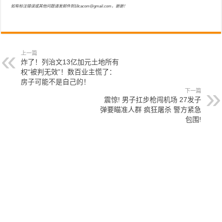
如有标注错误或其他问题请发邮件到18cacom@gmail.com，谢谢！
上一篇
炸了！列治文13亿加元土地所有
权“被判无效”！数百业主慌了：
房子可能不是自己的！
下一篇
震惊! 男子扛步枪闯机场 27发子
弹要瞄准人群 疯狂屠杀 警方紧急
包围!