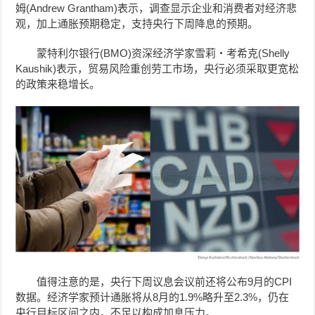
姆
(
Andrew Grantham
)
表示，调查显示企业和消费者对经济悲
观，加上通胀预期稳定，支持央行下周降息的预期。
蒙特利尔银行(BMO)资深经济学家雪莉‧考希克(Shelly
Kaushik)表示，贸易风险重创劳工市场，央行必须采取更宽松
的政策来稳增长。
值得注意的是，央行下周议息会议前还将公布9月的CPI
数据。经济学家预计通胀将从8月的1.9%略升至2.3%，仍在
央行目标区间之内，不足以构成加息压力。