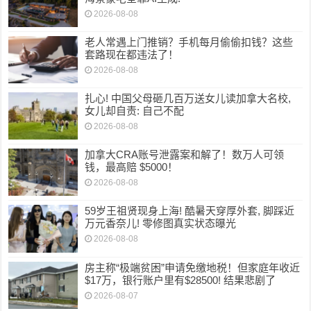
2026-08-08
老人常遇上门推销？手机每月偷偷扣钱？这些
套路现在都违法了！
2026-08-08
扎心! 中国父母砸几百万送女儿读加拿大名校,
女儿却自责: 自己不配
2026-08-08
加拿大CRA账号泄露案和解了！数万人可领
钱，最高赔 $5000！
2026-08-08
59岁王祖贤现身上海! 酷暑天穿厚外套, 脚踩近
万元香奈儿! 零修图真实状态曝光
2026-08-08
房主称“极端贫困”申请免缴地税！但家庭年收近
$17万，银行账户里有$28500! 结果悲剧了
2026-08-07