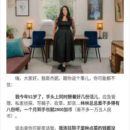
嗨，大家好，我是杰妮。跟你说个事儿，你可能都不
信：
我今年51岁了，手头上同时掰着好几份活儿
，应急管
理、私家侦探、写稿子、砍草、卸货…
林林总总差不多得有
八份吧，一个月到手也就2800加币
（差不多一万五人民
币）。
说出来你可能笑话我，
我连往院子里种点菜的钱都没