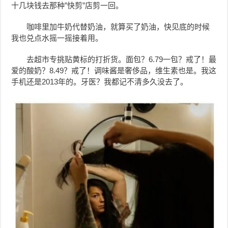
十几块钱去那种”快剪”店剪一回。
咖啡里加牛奶代替奶油，就算买了奶油，快见底的时候
我也兑点水摇一摇接着用。
去超市专挑贴黄标的打折货。面包？6.79一包？戒了！最
爱的酸奶？8.49？戒了！调味酱是奢侈品，维生素也是。我这
手机还是2013年的。牙医？我都记不清多久没去了。