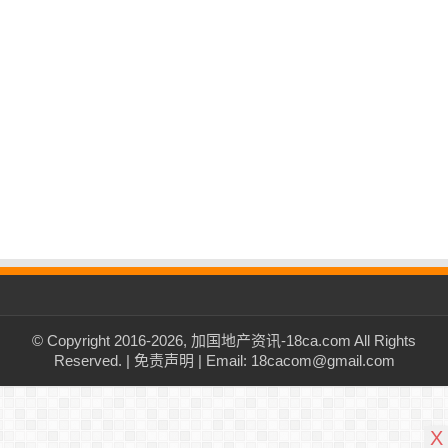
© Copyright 2016-2026, 加国地产资讯-18ca.com All Rights
Reserved. |
免责声明
| Email: 18cacom@gmail.com
X