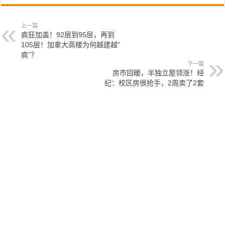
上一篇
疯狂加盖！92层到95层，再到
105层！加拿大高楼为何越建越”
疯”？
下一篇
房市回暖，半独立屋领涨！经
纪：校区房很抢手，2周卖了2套