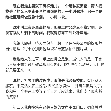
现在我最主要就干两样活儿，一个是私家调查，帮人找
找丢了的亲人啊查查合约纠纷啥的，一小时40块。另一个是
给社区组织做应急计划，一小时32块。
这小时工资还蛮高的吧，但是工时又少又不稳定啊，还
没有福利！剩下的时间，我就得打零工到处补窟窿。
我给人卸过一整天面包车，给一个住在办公室的摄影师
当过助理（得小心别把他睡袋和电煎锅拍进照片里）。
我也给人砍过草，手上磨得全是泡。最气人的是，干完
活人家不想给钱！砍草那250块钱，我折腾到劳动局，最后也
就只要回来220。
真的，打零工的过程中，追债是我必备技能。
有回帮人
搬家，干完活女雇主说”我去买点冰淇淋”，开着车就消失了。
我和另一个搬运工傻等了半天才反应过来，我们成了现实版
的笑话！
第二天我直接堵在这想白嫖的女雇主家门口，她穿着睡