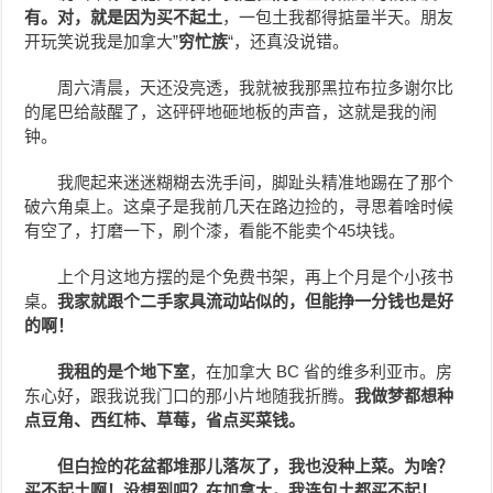
有。对，就是因为买不起土
，一包土我都得掂量半天。朋友
开玩笑说我是加拿大”
穷忙族
“，还真没说错。
周六清晨，天还没亮透，我就被我那黑拉布拉多谢尔比
的尾巴给敲醒了，这砰砰地砸地板的声音，这就是我的闹
钟。
我爬起来迷迷糊糊去洗手间，脚趾头精准地踢在了那个
破六角桌上。这桌子是我前几天在路边捡的，寻思着啥时候
有空了，打磨一下，刷个漆，看能不能卖个45块钱。
上个月这地方摆的是个免费书架，再上个月是个小孩书
桌。
我家就跟个二手家具流动站似的，但能挣一分钱也是好
的啊！
我租的是个地下室
，在加拿大 BC 省的维多利亚市。房
东心好，跟我说我门口的那小片地随我折腾。
我做梦都想种
点豆角、西红柿、草莓，省点买菜钱。
但白捡的花盆都堆那儿落灰了，我也没种上菜。为啥？
买不起土啊！没想到吧？在加拿大，我连包土都买不起！