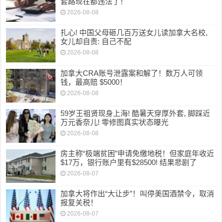
套路现在都违法了！
2026-08-08
扎心! 中国父母砸几百万送女儿读加拿大名校,
女儿却自责: 自己不配
2026-08-08
加拿大CRA账号泄露案和解了！数万人可领
钱，最高赔 $5000！
2026-08-08
59岁王祖贤现身上海! 酷暑天穿厚外套, 脚踩近
万元香奈儿! 零修图真实状态曝光
2026-08-08
房主称“极端贫困”申请免缴地税！但家庭年收近
$17万，银行账户里有$28500! 结果悲剧了
2026-08-07
加拿大将作出“大让步”！叫停美国酒禁令，取消
报复关税！
2026-08-07