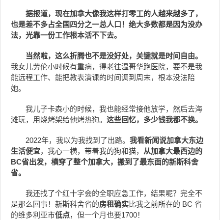
据报道，现在加拿大像我这样打零工的人越来越多了，
也是差不多占全国四分之一总人口！绝大多数都是因为没办
法，光靠一份工作根本活不下去。
当然啦，这么折腾也不是没好处，关键就是时间自由。
我女儿劳伦小时候有重病，得老往温哥华跑医院，要不是我
能远程工作、能把教表演课的时间调到周末，根本没法陪
她。
我儿子卡森小的时候，我也能经常接他放学，然后去海
滩玩，用烧烤架给他烤热狗。
这些回忆，多少钱我都不换。
2022年，我以为我找到了出路。
我看新闻说加拿大东边
生活便宜
，我心一横，带着我的狗和猫，
从加拿大最西边的
BC省出发，横穿了整个加拿大，搬到了最东面的新斯科舍
省。
我还找了个红十字会的全职应急工作，结果呢？完全不
是那么回事！新斯科舍省的
房租确实
比我之前所在的 BC 省
的维多利亚市
低点
，但一个月也要1700！