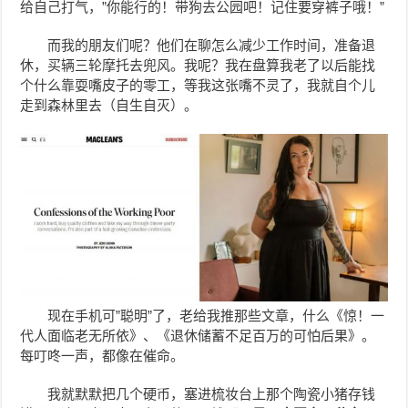
给自己打气，”你能行的！带狗去公园吧！记住要穿裤子哦！”
而我的朋友们呢？他们在聊怎么减少工作时间，准备退
休，买辆三轮摩托去兜风。我呢？我在盘算我老了以后能找
个什么靠耍嘴皮子的零工，等我这张嘴不灵了，我就自个儿
走到森林里去（自生自灭）。
现在手机可”聪明”了，老给我推那些文章，什么《惊！一
代人面临老无所依》、《退休储蓄不足百万的可怕后果》。
每叮咚一声，都像在催命。
我就默默把几个硬币，塞进梳妆台上那个陶瓷小猪存钱