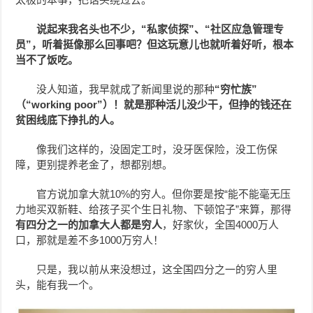
说起来我名头也不少，“私家侦探”、“社区应急管理专
员”，听着挺像那么回事吧？但这玩意儿也就听着好听，根本
当不了饭吃。
没人知道，我早就成了新闻里说的那种
“穷忙族”
（“working poor”）！就是那种活儿没少干，但挣的钱还在
贫困线底下挣扎的人。
像我们这样的，没固定工时，没牙医保险，没工伤保
障，更别提养老金了，想都别想。
官方说加拿大就10%的穷人。但你要是按“能不能毫无压
力地买双新鞋、给孩子买个生日礼物、下顿馆子”来算，那得
有四分之一的加拿大人都是穷人
，好家伙，全国4000万人
口，那就是差不多1000万穷人！
只是，我以前从来没想过，这全国四分之一的穷人里
头，能有我一个。