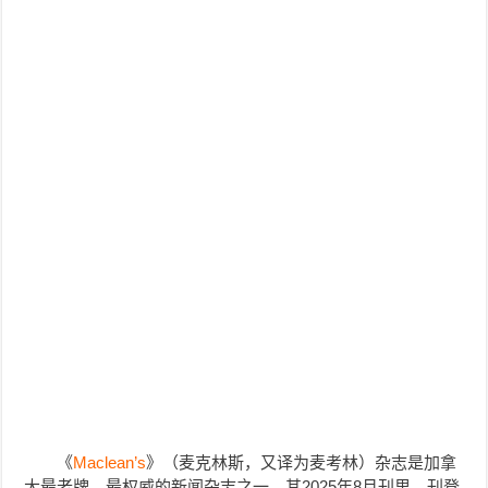
《
Maclean’s
》（麦克林斯，又译为麦考林）杂志是加拿
大最老牌、最权威的新闻杂志之一。其2025年8月刊里，刊登