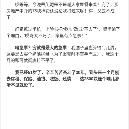
哎等等，今晚蒂芙妮是不是喊大家聚餐来着？完了，那
房地产中介的75块稿费还没给我打过来呢！得，又去不成
了。
赶紧抓过手机，上脸书把“参加”改成“不去了”，顺手编了
个理由，“哎呀太不巧了，家里有点急事！”
啥急事？穷就是最大的急事！
我脑子里盘算得门儿清，
这要是去买个奶酪拼盘（为了聚餐时不空手而去），我这个
月的账可就彻底拉不平了。
我已经51岁了，辛辛苦苦奋斗了30年，到头来一个月刨
去房租、保险、油钱、吃饭、还债……这2800块连个响儿都
听不见就没了。