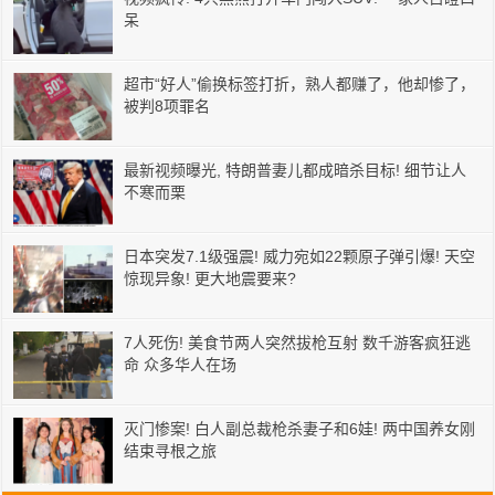
呆
超市“好人”偷换标签打折，熟人都赚了，他却惨了，
被判8项罪名
最新视频曝光, 特朗普妻儿都成暗杀目标! 细节让人
不寒而栗
日本突发7.1级强震! 威力宛如22颗原子弹引爆! 天空
惊现异象! 更大地震要来?
7人死伤! 美食节两人突然拔枪互射 数千游客疯狂逃
命 众多华人在场
灭门惨案! 白人副总裁枪杀妻子和6娃! 两中国养女刚
结束寻根之旅