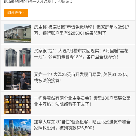
现场最显眼的仍是一大片混凝土，但房源页 …
阅读更多 »
房主称“极端贫困”申请免缴地税！但家庭年收近$17
万，银行账户里有$28500! 结果悲剧了
买家很“拽”！大温7月楼市跌回现实：6月回暖“昙花
一现”，公寓销量暴降18%，各户型全线降价！
又炸一个! 大温23英亩开发项目暴雷, 欠债$1.22亿,
或被法院接管!
一栋楼竟然有两个业主委员会？素里180户高层公寓
业主互掐！法院都看不下去了！
加拿大房东以“自住”驱逐租客，晒亚马逊送货单和全
家照也没用，被判罚款$26,500！