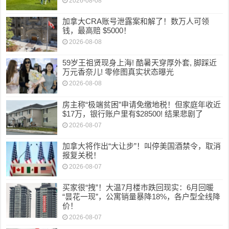
2026-08-08
加拿大CRA账号泄露案和解了！数万人可领
钱，最高赔 $5000！
2026-08-08
59岁王祖贤现身上海! 酷暑天穿厚外套, 脚踩近
万元香奈儿! 零修图真实状态曝光
2026-08-08
房主称“极端贫困”申请免缴地税！但家庭年收近
$17万，银行账户里有$28500! 结果悲剧了
2026-08-07
加拿大将作出“大让步”！叫停美国酒禁令，取消
报复关税！
2026-08-07
买家很“拽”！大温7月楼市跌回现实：6月回暖
“昙花一现”，公寓销量暴降18%，各户型全线降
价！
2026-08-07