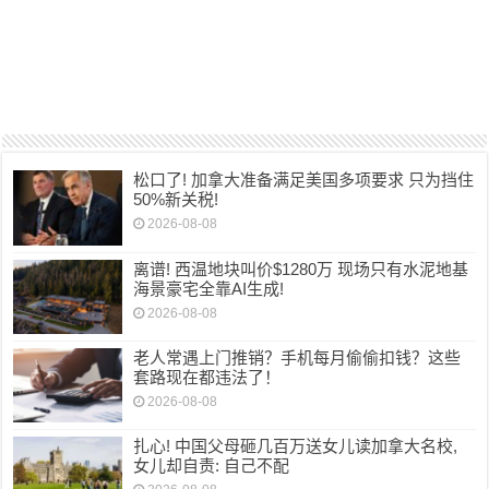
松口了! 加拿大准备满足美国多项要求 只为挡住
50%新关税!
2026-08-08
离谱! 西温地块叫价$1280万 现场只有水泥地基
海景豪宅全靠AI生成!
2026-08-08
老人常遇上门推销？手机每月偷偷扣钱？这些
套路现在都违法了！
2026-08-08
扎心! 中国父母砸几百万送女儿读加拿大名校,
女儿却自责: 自己不配