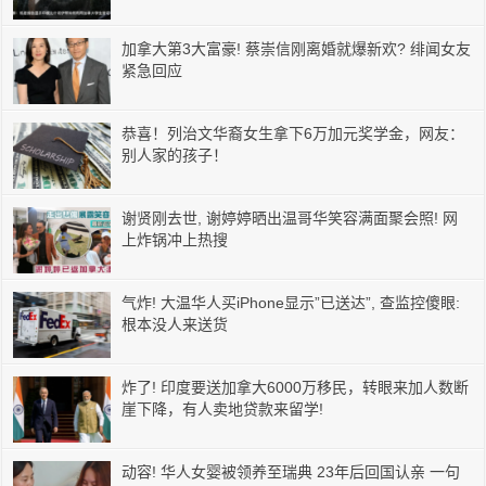
加拿大第3大富豪! 蔡崇信刚离婚就爆新欢? 绯闻女友
紧急回应
恭喜！列治文华裔女生拿下6万加元奖学金，网友：
别人家的孩子！
谢贤刚去世, 谢婷婷晒出温哥华笑容满面聚会照! 网
上炸锅冲上热搜
气炸! 大温华人买iPhone显示”已送达”, 查监控傻眼:
根本没人来送货
炸了! 印度要送加拿大6000万移民，转眼来加人数断
崖下降，有人卖地贷款来留学!
动容! 华人女婴被领养至瑞典 23年后回国认亲 一句