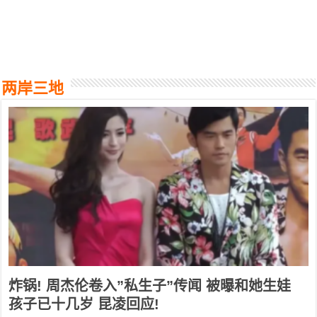
两岸三地
炸锅! 周杰伦卷入”私生子”传闻 被曝和她生娃
孩子已十几岁 昆凌回应!