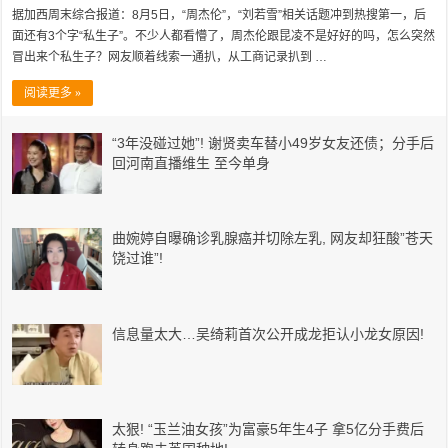
据加西周末综合报道：8月5日，“周杰伦”，“刘若雪”相关话题冲到热搜第一，后
面还有3个字“私生子”。不少人都看懵了，周杰伦跟昆凌不是好好的吗，怎么突然
冒出来个私生子？网友顺着线索一通扒，从工商记录扒到 …
阅读更多 »
“3年没碰过她”! 谢贤卖车替小49岁女友还债；分手后
回河南直播维生 至今单身
曲婉婷自曝确诊乳腺癌并切除左乳, 网友却狂酸”苍天
饶过谁”!
信息量太大…吴绮莉首次公开成龙拒认小龙女原因!
太狠! “玉兰油女孩”为富豪5年生4子 拿5亿分手费后