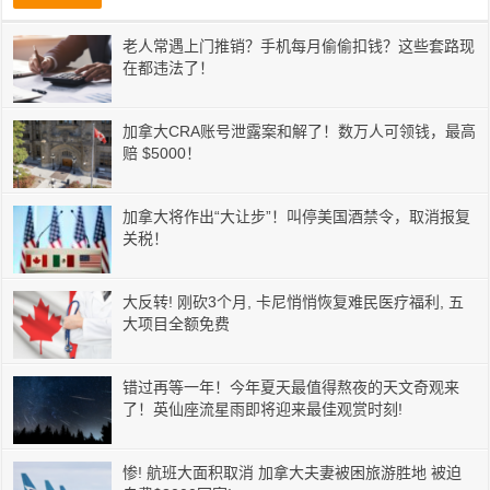
老人常遇上门推销？手机每月偷偷扣钱？这些套路现
在都违法了！
加拿大CRA账号泄露案和解了！数万人可领钱，最高
赔 $5000！
加拿大将作出“大让步”！叫停美国酒禁令，取消报复
关税！
大反转! 刚砍3个月, 卡尼悄悄恢复难民医疗福利, 五
大项目全额免费
错过再等一年！今年夏天最值得熬夜的天文奇观来
了！英仙座流星雨即将迎来最佳观赏时刻!
惨! 航班大面积取消 加拿大夫妻被困旅游胜地 被迫