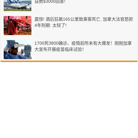
自费$3000回家!
震惊! 酒后狂飙165公里致乘客死亡, 加拿大法官怒拒
4年刑期: 太轻了!
1700死3800确诊、疫情前所未有大爆发！刚刚加拿
大宣布开展疫苗临床试验！