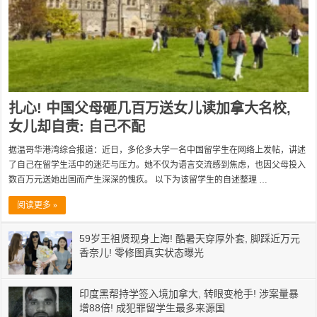
扎心! 中国父母砸几百万送女儿读加拿大名校,
女儿却自责: 自己不配
据温哥华港湾综合报道：近日，多伦多大学一名中国留学生在网络上发帖，讲述
了自己在留学生活中的迷茫与压力。她不仅为语言交流感到焦虑，也因父母投入
数百万元送她出国而产生深深的愧疚。 以下为该留学生的自述整理 …
阅读更多 »
59岁王祖贤现身上海! 酷暑天穿厚外套, 脚踩近万元
香奈儿! 零修图真实状态曝光
印度黑帮持学签入境加拿大, 转眼变枪手! 涉案量暴
增88倍! 成犯罪留学生最多来源国