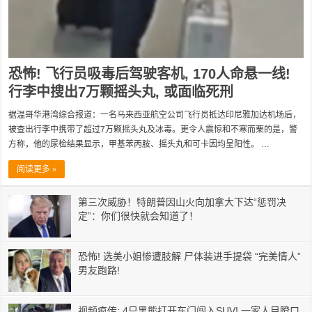
恐怖! 飞行员吸毒后驾驶客机, 170人命悬一线!
行李中搜出7万颗摇头丸, 或面临死刑
据温哥华港湾综合报道：一名马来西亚航空公司飞行员抵达印尼雅加达机场后，
被查出行李中携带了超过7万颗摇头丸及冰毒。更令人震惊和不寒而栗的是，警
方称，他的尿检结果显示，甲基苯丙胺、摇头丸和可卡因均呈阳性。 …
阅读更多 »
第三次威胁！特朗普因山火向加拿大下达“惩罚决
定”：你们很快就会知道了！
恐怖! 选美小姐惨遭肢解 尸体装进手提袋 “完美情人”
男友跑路!
视频疯传: 4只黑熊打开车门闯入SUV! 一家人目瞪口