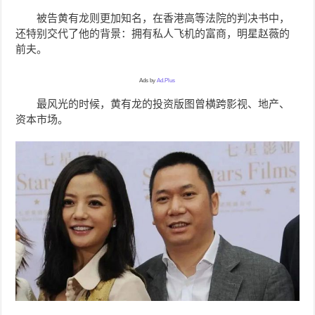
被告黄有龙则更加知名，
在
香港高等法院的判决书中，
还特别交代了他的背景：
拥有私人飞机的
富商，明星赵薇的
前夫。
Ads by
Ad.Plus
最风光的时候，
黄有龙的
投资版图曾横跨影视、地产、
资本市场。