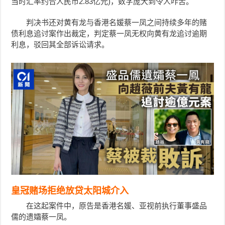
当时汇率约合人民币2.83亿元)，数字庞大到令人咋舌。
判决书还对黄有龙与香港名媛蔡一凤之间持续多年的赌
债利息追讨案作出裁定，判定蔡一凤无权向黄有龙追讨逾期
利息，驳回其全部诉讼请求。
皇冠赌场拒绝放贷太阳城介入
在这起案件中，原告是香港名媛、亚视前执行董事盛品
儒的遗孀
蔡一凤。