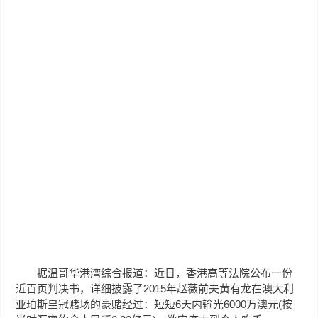
据温哥华港湾综合报道：近日，香港高等法院公布一份
近百页判决书，详细披露了2015年赵薇前夫黄有龙在澳大利
亚珀斯皇冠赌场的豪赌经过：短短6天内输光6000万澳元(按