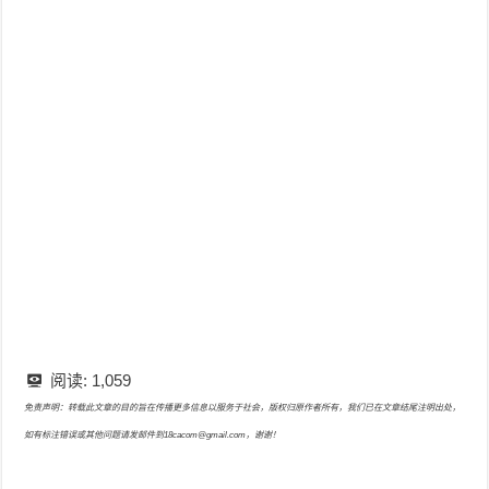
阅读:
1,059
免责声明：转载此文章的目的旨在传播更多信息以服务于社会，版权归原作者所有，我们已在文章结尾注明出处，
如有标注错误或其他问题请发邮件到18cacom@gmail.com，谢谢！