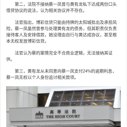
第二，法院不接纳蔡一凤曾与黄有龙私下达成两份口头
借贷协议的说法，认为相关协议并不存在。
法官指出，博彩信贷只能由持牌的太阳城批出及承担风
险，蔡一凤虽然曾参与处理黄有龙的债务，但其职责仅负责
接待客人及安排借款，她没理由自行与黄达成协议，甚至根
本无权发放博彩信贷。
法官认为蔡的案情完全不合商业逻辑，无法接纳其证
供。
第三，黄有龙从未同意向蔡一凤支付24%的逾期利息，
蔡一凤无权以个人身份追讨相关款项。