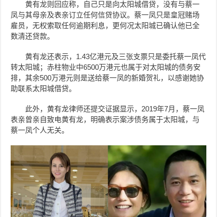
黄有龙则回应称，自己只是向太阳城
借贷，没有与蔡一
凤与其母亲及表亲订立任何信贷协议。
蔡一凤只是皇冠赌场
雇员，无权
索取任何逾期利息，更何况太阳城已确认他已全
数清还贷款。
黄有龙还表示，1.43亿港元及
三张支票
只是委托蔡一凤代
转太阳城；赤柱物业中6500万港元也属于对太阳城的债务安
排，其余500万港元则是送给蔡一凤的新婚贺礼，以感谢她协
助联系太阳城借贷。
此外，黄有龙律师还提交证据显示，2019年7月，蔡一凤
表亲曾亲自致电黄有龙，明确表示案涉债务属于太阳城，与
蔡一凤个人无关。