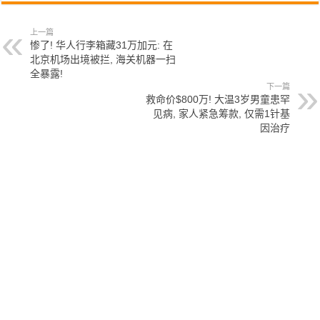
上一篇
惨了! 华人行李箱藏31万加元: 在
北京机场出境被拦, 海关机器一扫
全暴露!
下一篇
救命价$800万! 大温3岁男童患罕
见病, 家人紧急筹款, 仅需1针基
因治疗