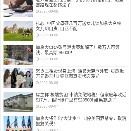
套路现在都违法了！
2026-08-08
扎心! 中国父母砸几百万送女儿读加拿大名校,
女儿却自责: 自己不配
2026-08-08
加拿大CRA账号泄露案和解了！数万人可领
钱，最高赔 $5000！
2026-08-08
59岁王祖贤现身上海! 酷暑天穿厚外套, 脚踩近
万元香奈儿! 零修图真实状态曝光
2026-08-08
房主称“极端贫困”申请免缴地税！但家庭年收近
$17万，银行账户里有$28500! 结果悲剧了
2026-08-07
加拿大将作出“大让步”！叫停美国酒禁令，取消
报复关税！
2026-08-07