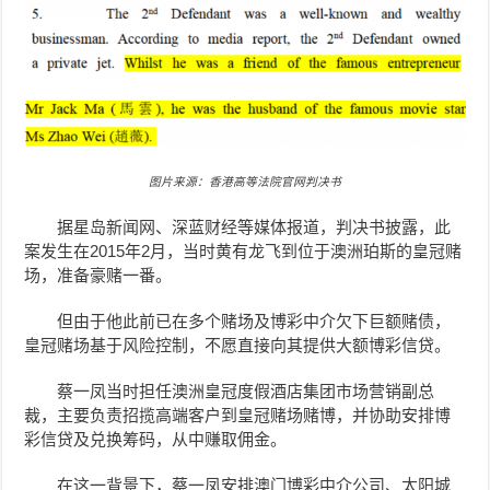
图片来源：香港高等法院官网判决书
据星岛新闻网、深蓝财经等媒体报道，判决书披露，此
案发生在2015年2月，当时黄有龙飞到位于澳洲
珀斯
的皇冠赌
场，准备豪赌一番。
但由于他此前已在多个赌场及博彩中介欠下巨额赌债，
皇冠赌场基于风险控制，不愿直接向其提供大额博彩信贷。
蔡一凤当时担任澳洲皇冠度假酒店集团市场营销副总
裁，主要负责招揽高端客户到皇冠赌场赌博，并协助安排博
彩信贷及兑换筹码，从中赚取佣金。
在这一背景下，蔡一凤安排
澳门
博彩中介公司、
太阳城