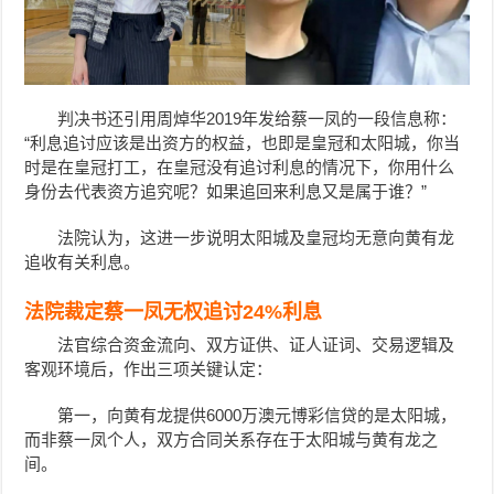
判决书还引用周焯华2019年发给蔡一凤的一段信息称：
“利息追讨应该是出资方的权益，也即是皇冠和太阳城，你当
时是在皇冠打工，在皇冠没有追讨利息的情况下，你用什么
身份去代表资方追究呢？如果追回来利息又是属于谁？”
法院认为，这进一步说明太阳城及皇冠均无意向黄有龙
追收有关利息。
法院裁定蔡一凤无权追讨24%利息
法官综合资金流向、双方证供、证人证词、交易逻辑及
客观环境后，作出三项关键认定：
第一，向黄有龙提供6000万澳元博彩信贷的是太阳城，
而非蔡一凤个人，双方合同关系存在于太阳城与黄有龙之
间。