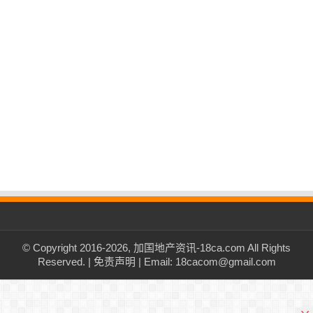
© Copyright 2016-2026, 加国地产资讯-18ca.com All Rights
Reserved. |
免责声明
| Email: 18cacom@gmail.com