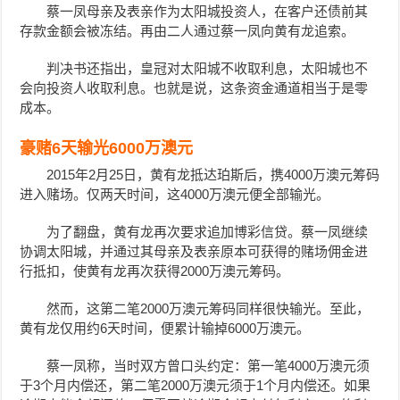
蔡一凤母亲及表亲作为
太阳城
投资人，
在客户还债前其
存款金额会被冻结。
再由二人通过蔡一凤向黄有龙追索。
判决书还指出，皇冠对太阳城不收取利息，太阳城也不
会向投资人收取利息。也就是说，这条
资金通道
相当于是零
成本
。
豪赌6天输光6000万澳元
2015年2月25日，黄有龙抵达珀斯后，携4000万澳元筹码
进入赌场。仅两天时间，这4000万澳元便全部输光。
为了翻盘，黄有龙再次要求追加博彩信贷。蔡一凤继续
协调太阳城，并通过其母亲及表亲原本可获得的赌场佣金进
行抵扣，使黄有龙再次获得2000万澳元筹码。
然而，这第二笔2000万澳元筹码同样很快输光。至此，
黄有龙仅用约6天时间，便累计输掉6000万澳元。
蔡一凤称，当时双方曾口头约定：第一笔4000万澳元须
于3个月内偿还，第二笔2000万澳元须于1个月内偿还。如果