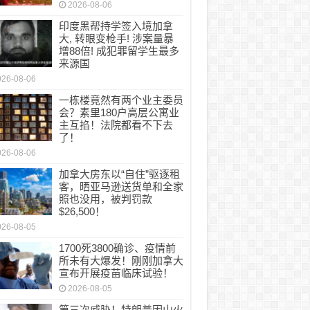
2026-08-06
印度黑帮持学签入境加拿
大, 转眼变枪手! 涉案量暴
增88倍! 成犯罪留学生最多
来源国
026-08-06
一栋楼竟然有两个业主委员
会？素里180户高层公寓业
主互掐！法院都看不下去
了！
026-08-06
加拿大房东以“自住”驱逐租
客，晒亚马逊送货单和全家
照也没用，被判罚款
$26,500！
026-08-05
1700死3800确诊、疫情前
所未有大爆发！刚刚加拿大
宣布开展疫苗临床试验！
2026-08-05
第三次威胁！特朗普因山火