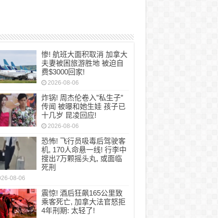
惨! 航班大面积取消 加拿大
夫妻被困旅游胜地 被迫自
费$3000回家!
2026-08-06
炸锅! 周杰伦卷入”私生子”
传闻 被曝和她生娃 孩子已
十几岁 昆凌回应!
2026-08-06
恐怖! 飞行员吸毒后驾驶客
机, 170人命悬一线! 行李中
搜出7万颗摇头丸, 或面临
死刑
026-08-06
震惊! 酒后狂飙165公里致
乘客死亡, 加拿大法官怒拒
4年刑期: 太轻了!