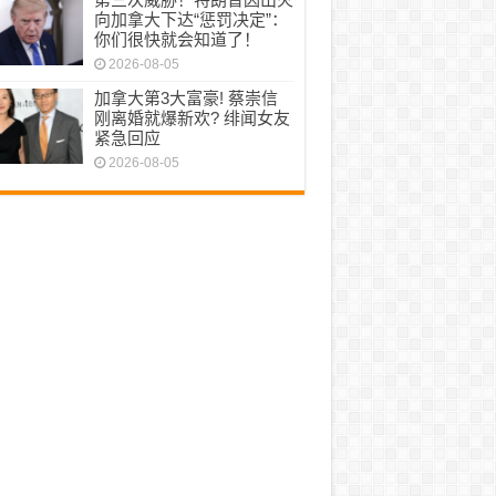
向加拿大下达“惩罚决定”：
你们很快就会知道了！
2026-08-05
加拿大第3大富豪! 蔡崇信
刚离婚就爆新欢? 绯闻女友
紧急回应
2026-08-05