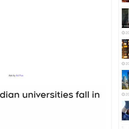
2
2
Ads by
Ad.Plus
2