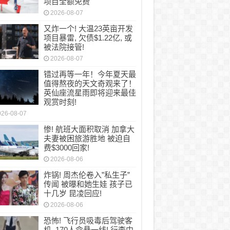
项目全额免费
2026-08-07
又炸一个! 大温23英亩开发
项目暴雷, 欠债$1.22亿, 或
被法院接管!
2026-08-07
错过再等一年！今年夏天最
值得熬夜的天文奇观来了！
英仙座流星雨即将迎来最佳
观赏时刻!
026-08-07
惨! 航班大面积取消 加拿大
夫妻被困旅游胜地 被迫自
费$3000回家!
2026-08-06
炸锅! 周杰伦卷入”私生子”
传闻 被曝和她生娃 孩子已
十几岁 昆凌回应!
2026-08-06
恐怖! 飞行员吸毒后驾驶客
机, 170人命悬一线! 行李中