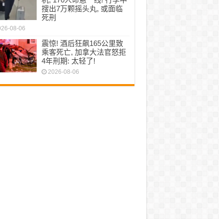
搜出7万颗摇头丸, 或面临
死刑
026-08-06
震惊! 酒后狂飙165公里致
乘客死亡, 加拿大法官怒拒
4年刑期: 太轻了!
2026-08-06