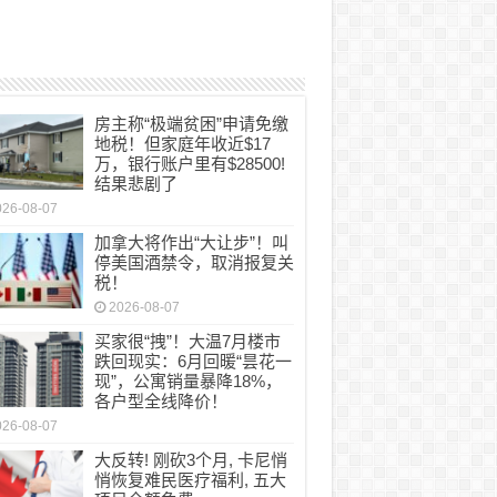
房主称“极端贫困”申请免缴
地税！但家庭年收近$17
万，银行账户里有$28500!
结果悲剧了
026-08-07
加拿大将作出“大让步”！叫
停美国酒禁令，取消报复关
税！
2026-08-07
买家很“拽”！大温7月楼市
跌回现实：6月回暖“昙花一
现”，公寓销量暴降18%，
各户型全线降价！
026-08-07
大反转! 刚砍3个月, 卡尼悄
悄恢复难民医疗福利, 五大