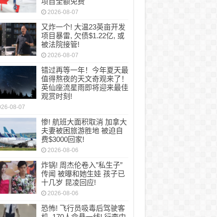
项目全额免费
2026-08-07
又炸一个! 大温23英亩开发
项目暴雷, 欠债$1.22亿, 或
被法院接管!
2026-08-07
错过再等一年！今年夏天最
值得熬夜的天文奇观来了！
英仙座流星雨即将迎来最佳
观赏时刻!
026-08-07
惨! 航班大面积取消 加拿大
夫妻被困旅游胜地 被迫自
费$3000回家!
2026-08-06
炸锅! 周杰伦卷入”私生子”
传闻 被曝和她生娃 孩子已
十几岁 昆凌回应!
2026-08-06
恐怖! 飞行员吸毒后驾驶客
机, 170人命悬一线! 行李中