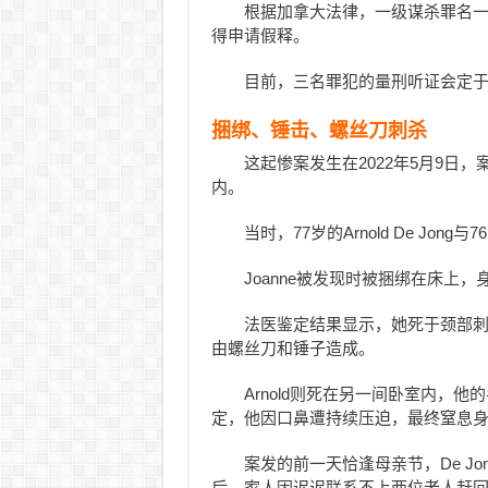
根据加拿大法律，一级谋杀罪名一
得申请假释。
目前，三名罪犯的量刑听证会定于
捆绑、锤击、螺丝刀刺杀
这起惨案发生在2022年5月9日，案发现
内。
当时，77岁的Arnold De Jong
Joanne被发现时被捆绑在床上
法医鉴定结果显示，她死于颈部
由螺丝刀和锤子造成。
Arnold则死在另一间卧室内，
定，他因口鼻遭持续压迫，最终窒息
案发的前一天恰逢母亲节，De J
后，家人因迟迟联系不上两位老人赶