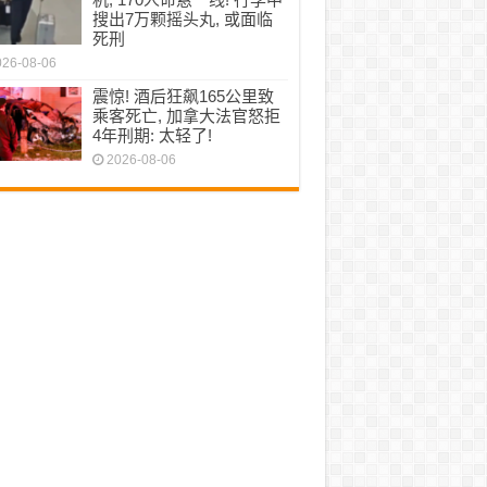
搜出7万颗摇头丸, 或面临
死刑
026-08-06
震惊! 酒后狂飙165公里致
乘客死亡, 加拿大法官怒拒
4年刑期: 太轻了!
2026-08-06