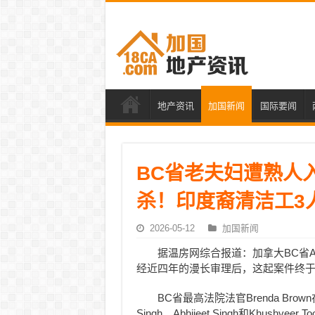
地产资讯
加国新闻
国际要闻
BC省老夫妇遭熟人
杀！印度裔清洁工3
2026-05-12
加国新闻
据温房网综合报道：加拿大BC省Ab
经近四年的漫长审理后，这起案件终
BC省最高法院法官Brenda Bro
Singh、Abhijeet Singh和Khushve