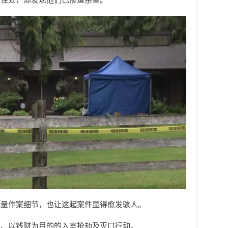
大量作案细节，也让这起案件显得愈发骇人。
划、以钱财为目的的入室抢劫及灭口行动。