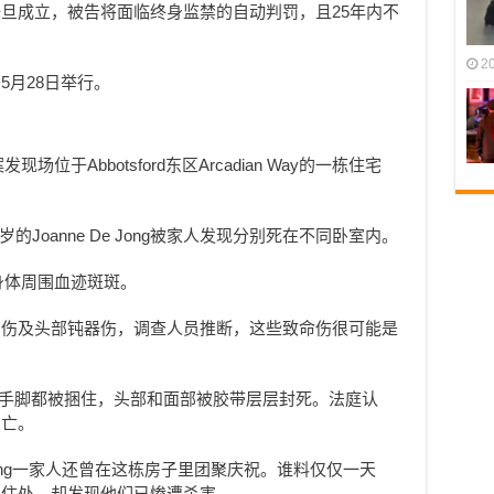
旦成立，被告将面临终身监禁的自动判罚，且25年内不
2
5月28日举行。
场位于Abbotsford东区Arcadian Way的一栋住宅
与76岁的Joanne De Jong被家人发现分别死在不同卧室内。
，身体周围血迹斑斑。
刺伤及头部钝器伤，调查人员推断，这些致命伤很可能是
他的手脚都被捆住，头部和面部被胶带层层封死。法庭认
身亡。
ong一家人还曾在这栋房子里团聚庆祝。谁料仅仅一天
回住处，却发现他们已惨遭杀害。