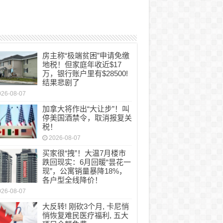
房主称“极端贫困”申请免缴
地税！但家庭年收近$17
万，银行账户里有$28500!
结果悲剧了
026-08-07
加拿大将作出“大让步”！叫
停美国酒禁令，取消报复关
税！
2026-08-07
买家很“拽”！大温7月楼市
跌回现实：6月回暖“昙花一
现”，公寓销量暴降18%，
各户型全线降价！
026-08-07
大反转! 刚砍3个月, 卡尼悄
悄恢复难民医疗福利, 五大