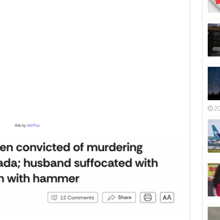
2
Ads by
Ad.Plus