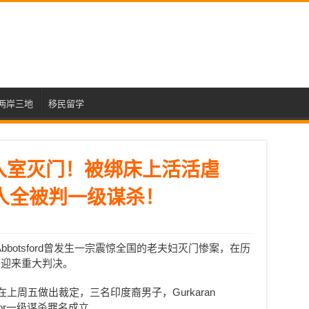
两岸三地
移民留学
入室灭门！被绑床上活活虐
人全被判一级谋杀！
botsford曾发生一宗震惊全国的老夫妇灭门惨案，在历
于迎来重大判决。
wn在上周五做出裁定，三名印度裔男子，Gurkaran
er Toor一级谋杀罪名成立。