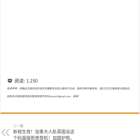
阅读:
1,150
免责声明：转载此文章的目的旨在传播更多信息以服务于社会，版权归原作者所有，我们已在文章结尾注明出处，
如有标注错误或其他问题请发邮件到18cacom@gmail.com，谢谢！
上一篇
新规生效！加拿大人赴英国没这
个码直接拒绝登机！加国护照、