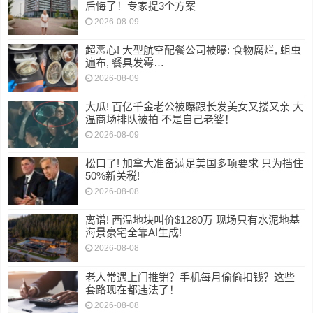
后悔了！专家提3个方案
2026-08-09
超恶心! 大型航空配餐公司被曝: 食物腐烂, 蛆虫
遍布, 餐具发霉…
2026-08-09
大瓜! 百亿千金老公被曝跟长发美女又搂又亲 大
温商场排队被拍 不是自己老婆！
2026-08-09
松口了! 加拿大准备满足美国多项要求 只为挡住
50%新关税!
2026-08-08
离谱! 西温地块叫价$1280万 现场只有水泥地基
海景豪宅全靠AI生成!
2026-08-08
老人常遇上门推销？手机每月偷偷扣钱？这些
套路现在都违法了！
2026-08-08