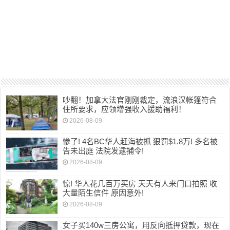
吵翻！加拿大法官刚刚裁定，流浪汉帐篷符合
住所要求，应领增强收入援助福利！
2026-08-09
惨了! 4名BC华人赶海被抓 狠罚$1.8万! 多名被
告未出庭 法院发逮捕令!
2026-08-09
惊! 华人花几百万买房 天天有人来门口拍照 收
大量陌生信件 原因意外!
2026-08-09
女子买140w三房公寓，用反向抵押贷款，现在