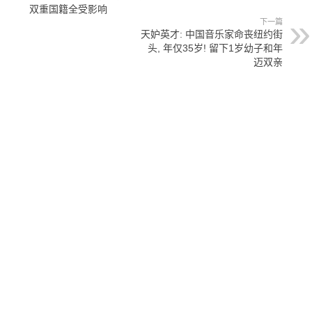
双重国籍全受影响
下一篇
天妒英才: 中国音乐家命丧纽约街
头, 年仅35岁! 留下1岁幼子和年
迈双亲