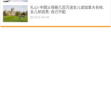
扎心! 中国父母砸几百万送女儿读加拿大名校,
女儿却自责: 自己不配
2026-08-08