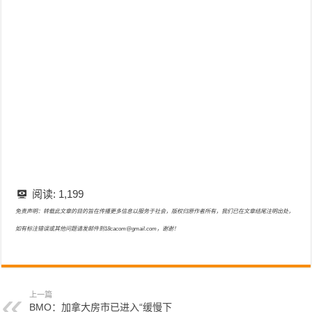
阅读:
1,199
免责声明：转载此文章的目的旨在传播更多信息以服务于社会，版权归原作者所有，我们已在文章结尾注明出处，
如有标注错误或其他问题请发邮件到18cacom@gmail.com，谢谢！
上一篇
BMO：加拿大房市已进入“缓慢下