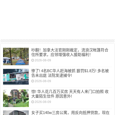
吵翻！加拿大法官刚刚裁定，流浪汉帐篷符合
住所要求，应领增强收入援助福利！
2026-08-09
惨了! 4名BC华人赶海被抓 狠罚$1.8万! 多名被
告未出庭 法院发逮捕令!
2026-08-09
惊! 华人花几百万买房 天天有人来门口拍照 收
大量陌生信件 原因意外!
2026-08-09
女子买140w三房公寓，用反向抵押贷款，现在