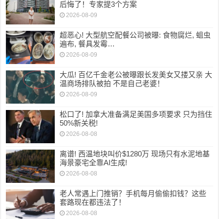
后悔了！专家提3个方案
2026-08-09
超恶心! 大型航空配餐公司被曝: 食物腐烂, 蛆虫
遍布, 餐具发霉…
2026-08-09
大瓜! 百亿千金老公被曝跟长发美女又搂又亲 大
温商场排队被拍 不是自己老婆！
2026-08-09
松口了! 加拿大准备满足美国多项要求 只为挡住
50%新关税!
2026-08-08
离谱! 西温地块叫价$1280万 现场只有水泥地基
海景豪宅全靠AI生成!
2026-08-08
老人常遇上门推销？手机每月偷偷扣钱？这些
套路现在都违法了！
2026-08-08