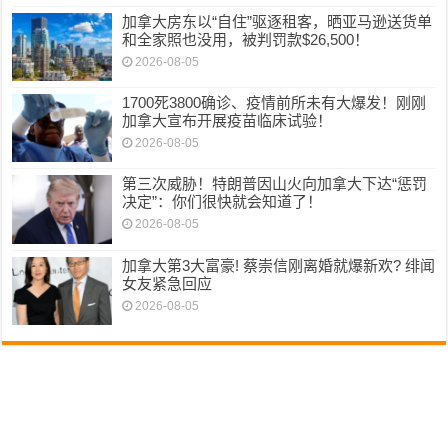
加拿大房东以“自住”驱逐租客，晒亚马逊送货单
和全家照也没用，被判罚款$26,500！
2026-08-05
1700死3800确诊、疫情前所未有大爆发！刚刚
加拿大宣布开展疫苗临床试验！
2026-08-05
第三次威胁！特朗普因山火向加拿大下达“惩罚
决定”：你们很快就会知道了！
2026-08-05
加拿大第3大富豪! 蔡崇信刚离婚就爆新欢? 绯闻
女友紧急回应
2026-08-05