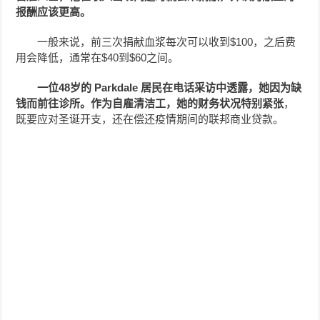
报酬应该更高。
一般来说，前三次捐献血浆每次可以收到$100，之后费
用会降低，通常在$40到$60之间。
一位48岁的 Parkdale 居民在电话采访中透露，她因为缺
钱而前往诊所。作为自雇清洁工，她的财务状况特别紧张
，
既要应对圣诞开支，还在偿还疫情期间的联邦商业贷款。