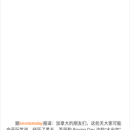
据
torontotoday
报道：加拿大的朋友们，这些天大家可能
会开玩笑说，经历了黑五、圣诞和 Boxing Day 这些“大出血”