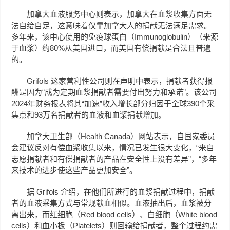
加拿大血液服务中心则表示，加拿大在血浆收集方面无
法自给自足，这意味着仅靠加拿大人的捐献无法满足需求。
多年来，该中心使用的免疫球蛋白（Immunoglobulin）（来源
于血浆）约80%从美国进口，而美国有偿捐献是合法且普遍
的。
Grifols 这家营利性公司则在声明中表示，捐献者获得报
酬是因为“成为定期血浆捐献者需要付出努力和承诺”。该公司
2024年财务报表将其“加速”收入增长部分归因于全球390个采
集点和93万名捐献者的血液和血浆捐献增加。
加拿大卫生部（Health Canada）网站表示，自国家委员
会建议反对有偿血浆收集以来，情况已发生很大变化，“来自
志愿捐献者和有偿捐献者的产品在安全性上没有差异”，“多年
来技术的进步使这些产品更加安全”。
据 Grifols 介绍，在他们所进行的血浆捐献过程中，捐献
者的血液采集方式与常规献血相似。血液抽出后，血浆被分
离出来，而红细胞（Red blood cells）、白细胞（White blood
cells）和血小板（Platelets）则回输给捐献者，整个过程约需