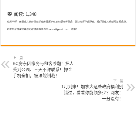
阅读:
1,348
免责声明：转载此文章的目的旨在传播更多信息以服务于社会，版权归原作者所有，我们已在文章结尾注明出处，
如有标注错误或其他问题请发邮件到18cacom@gmail.com，谢谢！
上一篇
BC房东因家务与租客吵翻！把人
丢到公园、三天不许联系！押金
手机全扣，被法院制裁！
下一篇
1月到账！加拿大这些政府福利别
错过，看看你能领多少？网友：
一分没有！