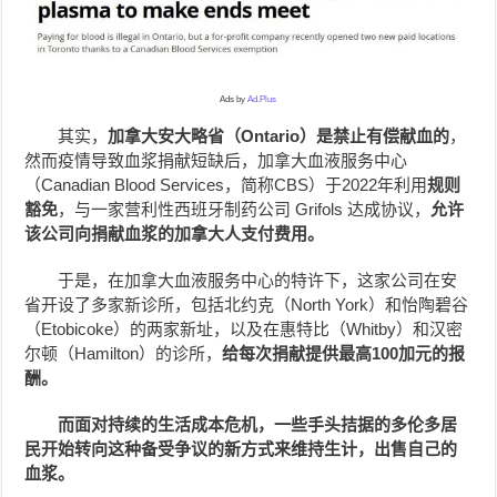
Ads by
Ad.Plus
其实，
加拿大安大略省（Ontario）是禁止有偿献血的
，
然而疫情导致血浆捐献短缺后，加拿大血液服务中心
（Canadian Blood Services，简称CBS）于2022年利用
规则
豁免
，与一家营利性西班牙制药公司 Grifols 达成协议，
允许
该公司向捐献血浆的加拿大人支付费用。
于是，在加拿大血液服务中心的特许下，这家公司在安
省开设了多家新诊所，包括北约克（North York）和怡陶碧谷
（Etobicoke）的两家新址，以及在惠特比（Whitby）和汉密
尔顿（Hamilton）的诊所，
给每次捐献提供最高100加元的报
酬。
而面对持续的生活成本危机，一些手头拮据的多伦多居
民开始转向这种备受争议的新方式来维持生计，出售自己的
血浆。