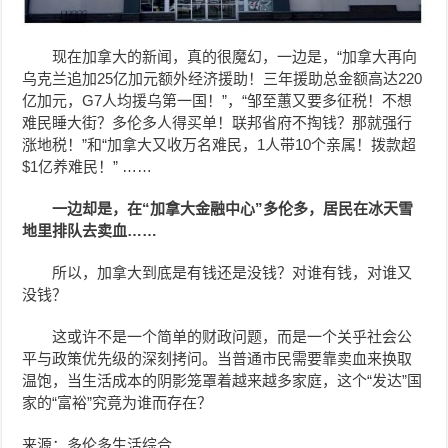
现在加拿大的新闻，真的很魔幻，一边是，“加拿大再向
乌克兰追加25亿加元额外经济援助！三年援助总金额高达220
亿加元，G7人均援乌第一国！”，“邹至蕙又要多征税！不想
难民睡大街？多伦多人得买单！联邦省府不掏钱？那就强行
涨地税！”和“加拿大又收万名难民，1人带10个亲属！拨款超
$1亿养难民！” ……
一边却是，在“加拿大金融中心”多伦多，居民在冰天雪
地里排队去卖血……
所以，加拿大到底是有钱还是没钱？对谁有钱，对谁又
没钱？
这或许不是一个简单的财政问题，而是一个关乎社会公
平与政策优先级的深刻拷问。当普通市民需要靠卖血来换取
温饱，当生活成本的阴影笼罩着越来越多家庭，这个“发达”国
家的“富裕”究竟为谁而存在？
来源：多伦多生活综合