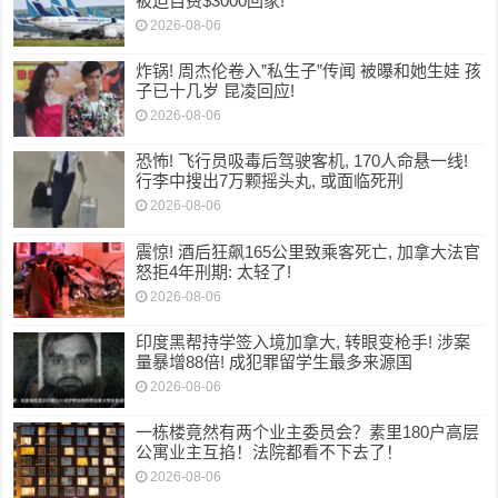
被迫自费$3000回家!
2026-08-06
炸锅! 周杰伦卷入”私生子”传闻 被曝和她生娃 孩
子已十几岁 昆凌回应!
2026-08-06
恐怖! 飞行员吸毒后驾驶客机, 170人命悬一线!
行李中搜出7万颗摇头丸, 或面临死刑
2026-08-06
震惊! 酒后狂飙165公里致乘客死亡, 加拿大法官
怒拒4年刑期: 太轻了!
2026-08-06
印度黑帮持学签入境加拿大, 转眼变枪手! 涉案
量暴增88倍! 成犯罪留学生最多来源国
2026-08-06
一栋楼竟然有两个业主委员会？素里180户高层
公寓业主互掐！法院都看不下去了！
2026-08-06