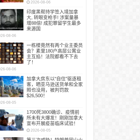
2026-08-06
印度黑帮持学签入境加拿
大, 转眼变枪手! 涉案量暴
增88倍! 成犯罪留学生最多
来源国
026-08-06
一栋楼竟然有两个业主委员
会？素里180户高层公寓业
主互掐！法院都看不下去
了！
026-08-06
加拿大房东以“自住”驱逐租
客，晒亚马逊送货单和全家
照也没用，被判罚款
$26,500！
026-08-05
1700死3800确诊、疫情前
所未有大爆发！刚刚加拿大
宣布开展疫苗临床试验！
2026-08-05
第三次威胁！特朗普因山火