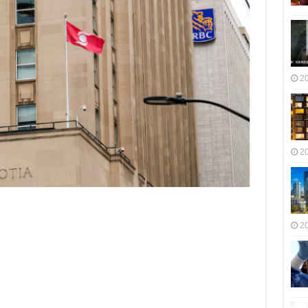
2
2
2