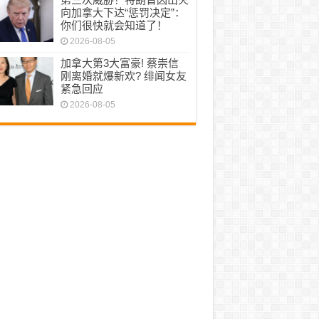
向加拿大下达“惩罚决定”：
你们很快就会知道了！
2026-08-05
加拿大第3大富豪! 蔡崇信
刚离婚就爆新欢? 绯闻女友
紧急回应
2026-08-05