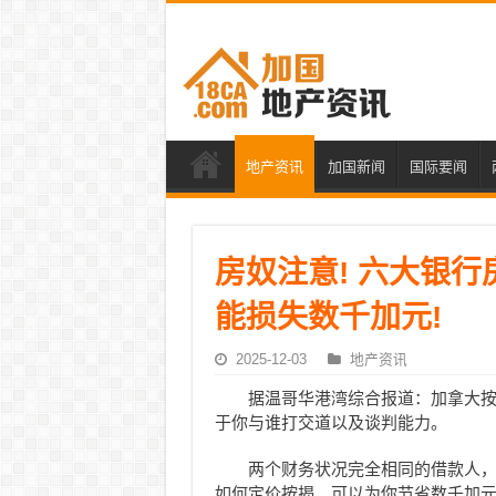
地产资讯
加国新闻
国际要闻
房奴注意! 六大银行
能损失数千加元!
2025-12-03
地产资讯
据温哥华港湾综合报道：加拿大
于你与谁打交道以及谈判能力。
两个财务状况完全相同的借款人
如何定价按揭，可以为你节省数千加