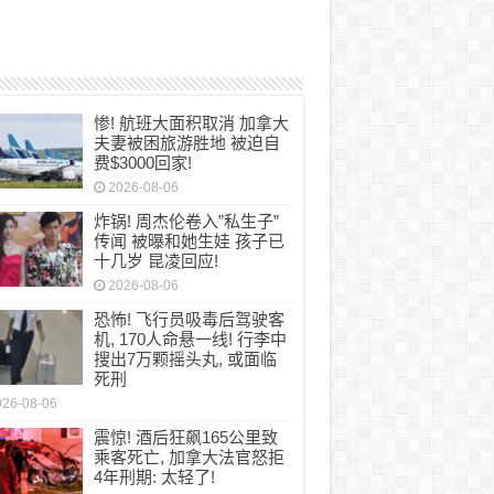
惨! 航班大面积取消 加拿大
夫妻被困旅游胜地 被迫自
费$3000回家!
2026-08-06
炸锅! 周杰伦卷入”私生子”
传闻 被曝和她生娃 孩子已
十几岁 昆凌回应!
2026-08-06
恐怖! 飞行员吸毒后驾驶客
机, 170人命悬一线! 行李中
搜出7万颗摇头丸, 或面临
死刑
026-08-06
震惊! 酒后狂飙165公里致
乘客死亡, 加拿大法官怒拒
4年刑期: 太轻了!