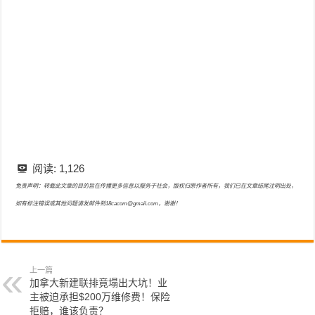
阅读:
1,126
免责声明：转载此文章的目的旨在传播更多信息以服务于社会，版权归原作者所有，我们已在文章结尾注明出处，
如有标注错误或其他问题请发邮件到18cacom@gmail.com，谢谢！
上一篇
加拿大新建联排竟塌出大坑！业
主被迫承担$200万维修费！保险
拒赔，谁该负责？