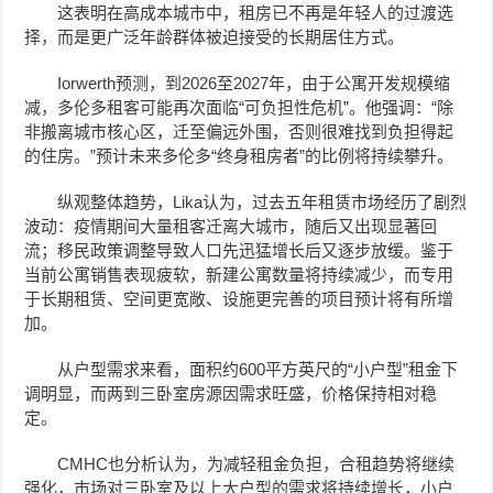
这表明在高成本城市中，租房已不再是年轻人的过渡选
择，而是更广泛年龄群体被迫接受的长期居住方式。
Iorwerth预测，到2026至2027年，由于公寓开发规模缩
减，多伦多租客可能再次面临“可负担性危机”。他强调：“除
非搬离城市核心区，迁至偏远外围，否则很难找到负担得起
的住房。”预计未来多伦多“终身租房者”的比例将持续攀升。
纵观整体趋势，Lika认为，过去五年租赁市场经历了剧烈
波动：疫情期间大量租客迁离大城市，随后又出现显著回
流；移民政策调整导致人口先迅猛增长后又逐步放缓。鉴于
当前公寓销售表现疲软，新建公寓数量将持续减少，而专用
于长期租赁、空间更宽敞、设施更完善的项目预计将有所增
加。
从户型需求来看，面积约600平方英尺的“小户型”租金下
调明显，而两到三卧室房源因需求旺盛，价格保持相对稳
定。
CMHC也分析认为，为减轻租金负担，合租趋势将继续
强化，市场对三卧室及以上大户型的需求将持续增长，小户