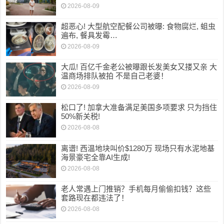
2026-08-09
超恶心! 大型航空配餐公司被曝: 食物腐烂, 蛆虫
遍布, 餐具发霉…
2026-08-09
大瓜! 百亿千金老公被曝跟长发美女又搂又亲 大
温商场排队被拍 不是自己老婆！
2026-08-09
松口了! 加拿大准备满足美国多项要求 只为挡住
50%新关税!
2026-08-08
离谱! 西温地块叫价$1280万 现场只有水泥地基
海景豪宅全靠AI生成!
2026-08-08
老人常遇上门推销？手机每月偷偷扣钱？这些
套路现在都违法了！
2026-08-08