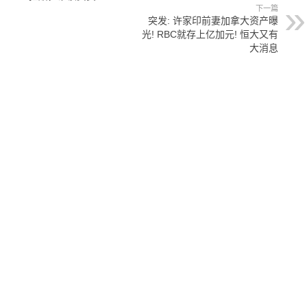
下一篇
突发: 许家印前妻加拿大资产曝
光! RBC就存上亿加元! 恒大又有
大消息