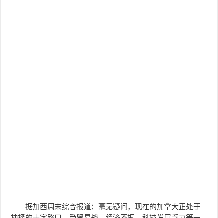
据加西周末综合报道：毫无疑问，现在的加拿大正处于
抉择的十字路口。受贸易战、经济不振、科技发展乏力等一