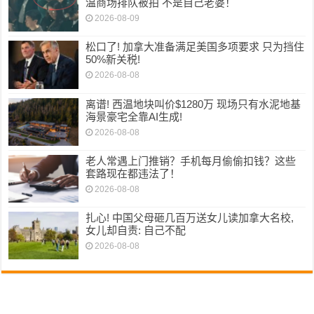
温商场排队被拍 不是自己老婆！
2026-08-09
松口了! 加拿大准备满足美国多项要求 只为挡住
50%新关税!
2026-08-08
离谱! 西温地块叫价$1280万 现场只有水泥地基
海景豪宅全靠AI生成!
2026-08-08
老人常遇上门推销？手机每月偷偷扣钱？这些
套路现在都违法了！
2026-08-08
扎心! 中国父母砸几百万送女儿读加拿大名校,
女儿却自责: 自己不配
2026-08-08