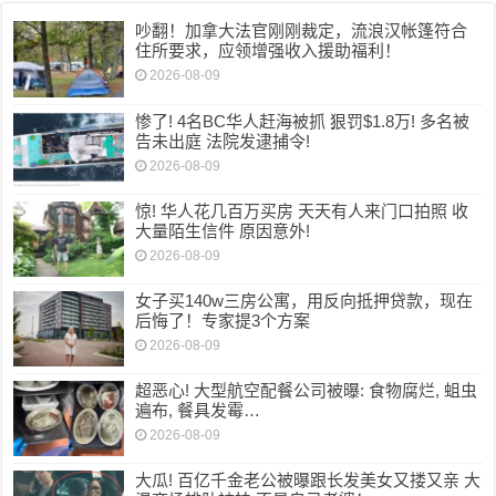
吵翻！加拿大法官刚刚裁定，流浪汉帐篷符合
住所要求，应领增强收入援助福利！
2026-08-09
惨了! 4名BC华人赶海被抓 狠罚$1.8万! 多名被
告未出庭 法院发逮捕令!
2026-08-09
惊! 华人花几百万买房 天天有人来门口拍照 收
大量陌生信件 原因意外!
2026-08-09
女子买140w三房公寓，用反向抵押贷款，现在
后悔了！专家提3个方案
2026-08-09
超恶心! 大型航空配餐公司被曝: 食物腐烂, 蛆虫
遍布, 餐具发霉…
2026-08-09
大瓜! 百亿千金老公被曝跟长发美女又搂又亲 大