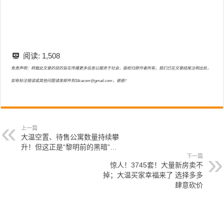
阅读:
1,508
免责声明：转载此文章的目的旨在传播更多信息以服务于社会，版权归原作者所有，我们已在文章结尾注明出处，
如有标注错误或其他问题请发邮件到18cacom@gmail.com，谢谢！
上一篇
大温空置、待售公寓数量持续攀
升！但这正是“黎明前的黑暗”…
下一篇
惊人！3745套！大量新房卖不
掉；大温买家幸福来了 选择多多
肆意砍价