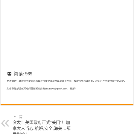
阅读:
969
免责声明：转载此文章的目的旨在传播更多信息以服务于社会，版权归原作者所有，我们已在文章结尾注明出处，
如有标注错误或其他问题请发邮件到18cacom@gmail.com，谢谢！
上一篇
突发！美国政府正式”关门”！加
拿大人当心:航班,安全,海关…都