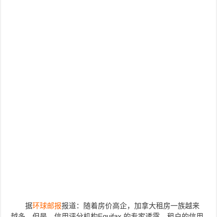
据
环球邮报
报道：随着房价高企，加拿大租房一族越来
越多，但是，信用评分机构
Equifax 的专家透露，
租户的信用