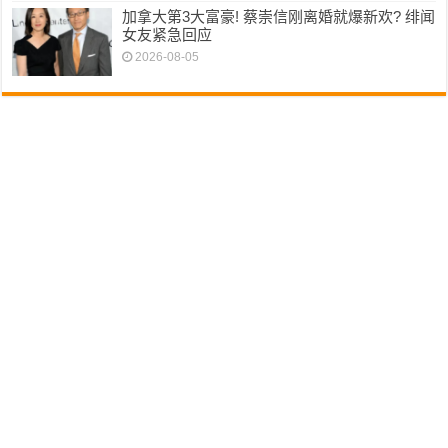
加拿大第3大富豪! 蔡崇信刚离婚就爆新欢? 绯闻
女友紧急回应
2026-08-05