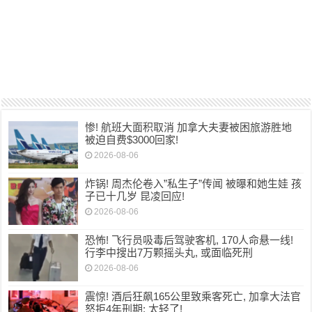
惨! 航班大面积取消 加拿大夫妻被困旅游胜地
被迫自费$3000回家!
2026-08-06
炸锅! 周杰伦卷入”私生子”传闻 被曝和她生娃 孩
子已十几岁 昆凌回应!
2026-08-06
恐怖! 飞行员吸毒后驾驶客机, 170人命悬一线!
行李中搜出7万颗摇头丸, 或面临死刑
2026-08-06
震惊! 酒后狂飙165公里致乘客死亡, 加拿大法官
怒拒4年刑期: 太轻了!