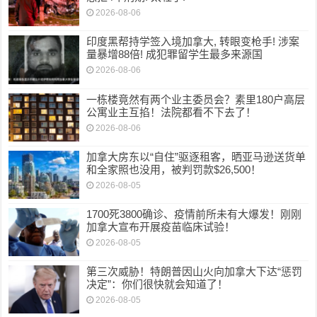
2026-08-06
印度黑帮持学签入境加拿大, 转眼变枪手! 涉案
量暴增88倍! 成犯罪留学生最多来源国
2026-08-06
一栋楼竟然有两个业主委员会？素里180户高层
公寓业主互掐！法院都看不下去了！
2026-08-06
加拿大房东以“自住”驱逐租客，晒亚马逊送货单
和全家照也没用，被判罚款$26,500！
2026-08-05
1700死3800确诊、疫情前所未有大爆发！刚刚
加拿大宣布开展疫苗临床试验！
2026-08-05
第三次威胁！特朗普因山火向加拿大下达“惩罚
决定”：你们很快就会知道了！
2026-08-05