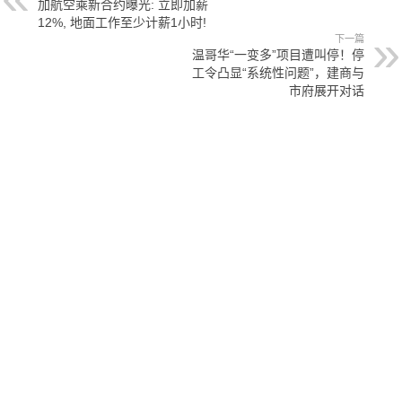
加航空乘新合约曝光: 立即加薪
12%, 地面工作至少计薪1小时!
下一篇
温哥华“一变多”项目遭叫停！停
工令凸显“系统性问题”，建商与
市府展开对话