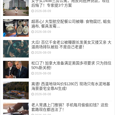
女子买140w三房公寓，用反向抵押贷款，现在
后悔了！专家提3个方案
2026-08-09
超恶心! 大型航空配餐公司被曝: 食物腐烂, 蛆虫
遍布, 餐具发霉…
2026-08-09
大瓜! 百亿千金老公被曝跟长发美女又搂又亲 大
温商场排队被拍 不是自己老婆！
2026-08-09
松口了! 加拿大准备满足美国多项要求 只为挡住
50%新关税!
2026-08-08
离谱! 西温地块叫价$1280万 现场只有水泥地基
海景豪宅全靠AI生成!
2026-08-08
老人常遇上门推销？手机每月偷偷扣钱？这些
套路现在都违法了！