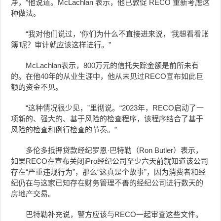
净，”他说道。McLachlan 表示，他已敦促 RECO 重新考虑这
种做法。
“我对他们说过，‘你们为什么不直接进来说，‘我想看看账
簿’呢？审计就应该这样进行。”
McLachlan
表示，800万元的信托失踪金额是前所未有
的。在他40年的从业生涯中，他从未见过RECO宣布如此巨
额的资金不见。
“这种情况很少见，”里彻说。“2023年，RECO启动了一
项新的、强大的、基于风险的检查程序，该程序结合了基于
风险的检查和例行检查的节奏。”
多伦多抵押贷款经纪罗恩·巴特勒（Ron Butler）表示，
如果RECO在宣布关闭iPro经纪公司至少六天前就知道该公司
存在“严重违规行为”，那么“这真是个故事”，因为消费者和经
纪仍在与这家已知存在财务管理不善的经纪公司进行数天的
房地产交易。
巴特勒补充说，警方应该与RECO一起审查这些文件。