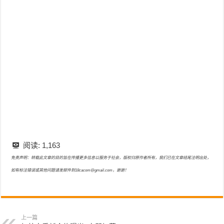
阅读:
1,163
免责声明：转载此文章的目的旨在传播更多信息以服务于社会，版权归原作者所有，我们已在文章结尾注明出处，
如有标注错误或其他问题请发邮件到18cacom@gmail.com，谢谢！
上一篇