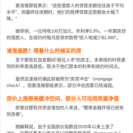
索洛维耶娃表示：“这些借款人的贷款余额往往高于平均
水平”，但最终在续期时，他们的抵押贷款还款额会大幅下
降。“
她举例，一位持有100万加元、年利率5.9%、一年期房贷
的借款人，在续约时每月房贷供款将“惊人地减少$1,480”。
谁涨谁跌？得看什么时候买的房
至于那些在加息期间“高位入市”的房主，未来续约时将遇
到的利率是高是低，取决于他们原本的利率和续约时间点。
虽然这波续约潮此前被称为“房贷冲击”（mortgage
shock），但索洛维耶娃表示，部分冲击因素已经减弱。
房价上涨带来缓冲空间，部分人可动用房屋净值
即使对那些月供会增加的人来说，“整体金融环境已经有
所改善”。
她解释说，由于全国房价指数自2020年以来上涨了