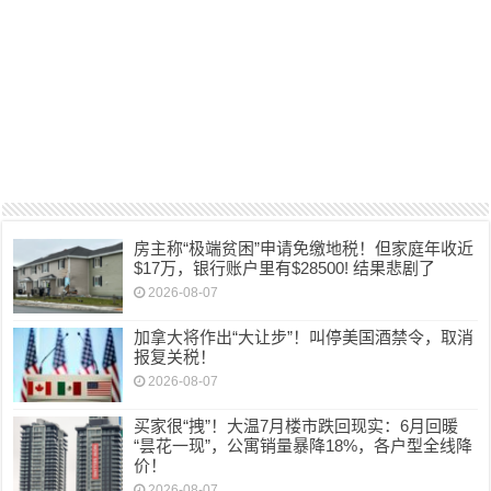
房主称“极端贫困”申请免缴地税！但家庭年收近
$17万，银行账户里有$28500! 结果悲剧了
2026-08-07
加拿大将作出“大让步”！叫停美国酒禁令，取消
报复关税！
2026-08-07
买家很“拽”！大温7月楼市跌回现实：6月回暖
“昙花一现”，公寓销量暴降18%，各户型全线降
价！
2026-08-07