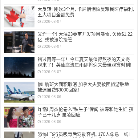
大反转! 刚砍3个月, 卡尼悄悄恢复难民医疗福利,
五大项目全额免费
2026-08-07
又炸一个! 大温23英亩开发项目暴雷, 欠债$1.22
亿, 或被法院接管!
2026-08-07
错过再等一年！今年夏天最值得熬夜的天文奇
观来了！英仙座流星雨即将迎来最佳观赏时刻!
2026-08-07
惨! 航班大面积取消 加拿大夫妻被困旅游胜地
被迫自费$3000回家!
2026-08-06
炸锅! 周杰伦卷入”私生子”传闻 被曝和她生娃 孩
子已十几岁 昆凌回应!
2026-08-06
恐怖! 飞行员吸毒后驾驶客机, 170人命悬一线!