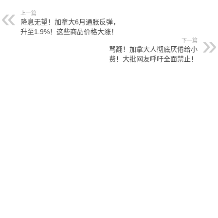
上一篇
降息无望！加拿大6月通胀反弹，
升至1.9%！这些商品价格大涨！
下一篇
骂翻！加拿大人彻底厌倦给小
费！大批网友呼吁全面禁止！