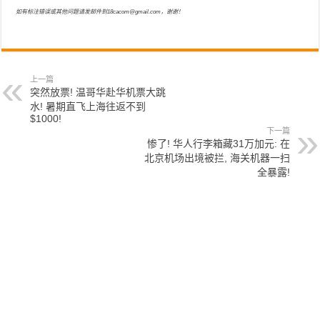
如有标注错误或其他问题请发邮件到18cacom@gmail.com，谢谢！
上一篇
突然放票! 温哥华赴华机票大跳
水! 暑期直飞上海往返不到
$1000!
下一篇
惨了! 华人行李箱藏31万加元: 在
北京机场出境被拦, 海关机器一扫
全暴露!