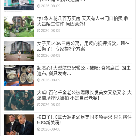
2026-08-09
惊! 华人花几百万买房 天天有人来门口拍照 收
大量陌生信件 原因意外!
2026-08-09
女子买140w三房公寓，用反向抵押贷款，现在
后悔了！专家提3个方案
2026-08-09
超恶心! 大型航空配餐公司被曝: 食物腐烂, 蛆虫
遍布, 餐具发霉…
2026-08-09
大瓜! 百亿千金老公被曝跟长发美女又搂又亲 大
温商场排队被拍 不是自己老婆！
2026-08-09
松口了! 加拿大准备满足美国多项要求 只为挡住
50%新关税!
2026-08-08