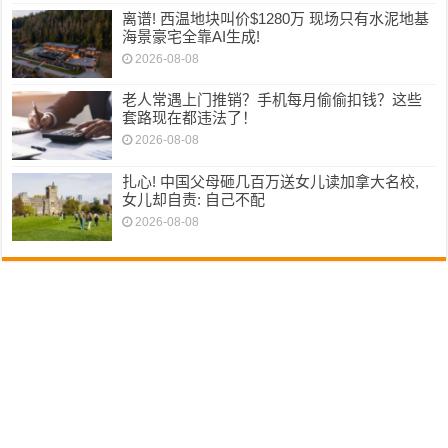
离谱! 西温地块叫价$1280万 现场只有水泥地基
海景豪宅全靠AI生成!
2026-08-08
老人常遇上门推销？手机每月偷偷扣钱？这些
套路现在都违法了！
2026-08-08
扎心! 中国父母砸几百万送女儿读加拿大名校,
女儿却自责: 自己不配
2026-08-08