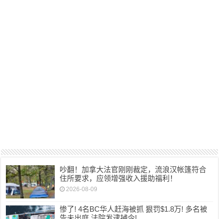
吵翻！加拿大法官刚刚裁定，流浪汉帐篷符合
住所要求，应领增强收入援助福利！
2026-08-09
惨了! 4名BC华人赶海被抓 狠罚$1.8万! 多名被
告未出庭 法院发逮捕令!