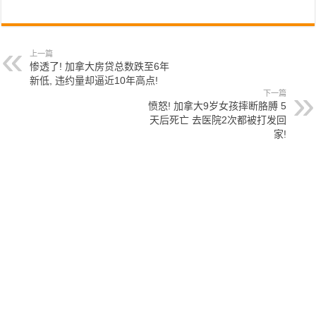
上一篇
惨透了! 加拿大房贷总数跌至6年
新低, 违约量却逼近10年高点!
下一篇
愤怒! 加拿大9岁女孩摔断胳膊 5
天后死亡 去医院2次都被打发回
家!