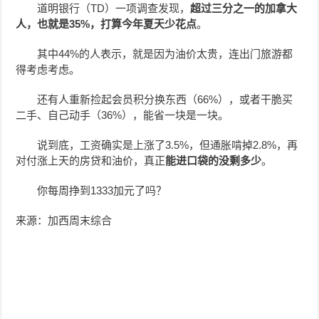
道明银行（TD）一项调查发现，
超过三分之一的加拿大
人，也就是35%，打算今年夏天少花点
。
其中44%的人表示，就是因为油价太贵，连出门旅游都
得考虑考虑。
还有人重新捡起会员积分换东西（66%），或者干脆买
二手、自己动手（36%），能省一块是一块。
说到底，工资确实是上涨了3.5%，但通胀啃掉2.8%，再
对付涨上天的房贷和油价，真正
能进口袋的没剩多少
。
你每周挣到1333加元了吗？
来源：加西周末综合