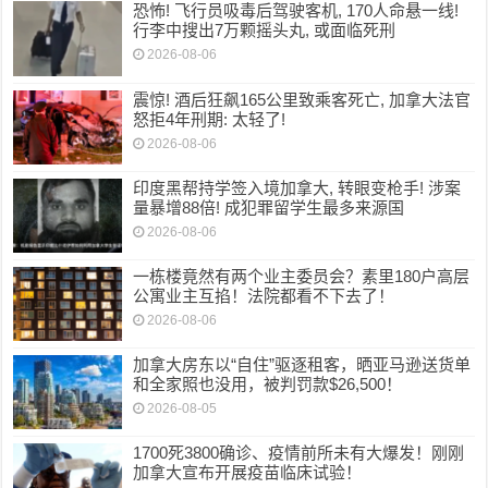
恐怖! 飞行员吸毒后驾驶客机, 170人命悬一线!
行李中搜出7万颗摇头丸, 或面临死刑
2026-08-06
震惊! 酒后狂飙165公里致乘客死亡, 加拿大法官
怒拒4年刑期: 太轻了!
2026-08-06
印度黑帮持学签入境加拿大, 转眼变枪手! 涉案
量暴增88倍! 成犯罪留学生最多来源国
2026-08-06
一栋楼竟然有两个业主委员会？素里180户高层
公寓业主互掐！法院都看不下去了！
2026-08-06
加拿大房东以“自住”驱逐租客，晒亚马逊送货单
和全家照也没用，被判罚款$26,500！
2026-08-05
1700死3800确诊、疫情前所未有大爆发！刚刚
加拿大宣布开展疫苗临床试验！