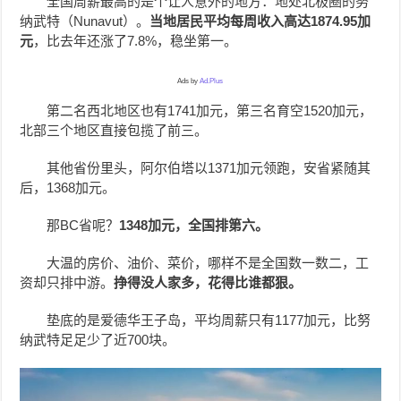
全国周薪最高的是个让人意外的地方：地处北极圈的努
纳武特（Nunavut）。
当地居民平均每周收入高达1874.95加
元
，比去年还涨了7.8%，稳坐第一。
Ads by
Ad.Plus
第二名西北地区也有1741加元，第三名育空1520加元，
北部三个地区直接包揽了前三。
其他省份里头，阿尔伯塔以1371加元领跑，安省紧随其
后，1368加元。
那BC省呢？
1348加元，全国排第六。
大温的房价、油价、菜价，哪样不是全国数一数二，工
资却只排中游。
挣得没人家多，花得比谁都狠。
垫底的是爱德华王子岛，平均周薪只有1177加元，比努
纳武特足足少了近700块。