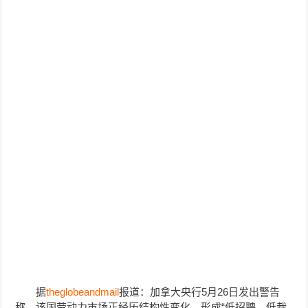
据
theglobeandmail
报道：加拿大央行5月26日发出警告
称，该国劳动力市场正经历结构性变化，形成“低招聘、低裁