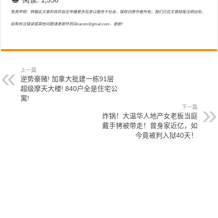
免责声明：转载此文章的目的旨在传播更多信息以服务于社会，版权归原作者所有，我们已在文章结尾注明出处，
如有标注错误或其他问题请发邮件到18cacom@gmail.com，谢谢！
上一篇
逆势豪赌! 加拿大批建一栋91层
超级摩天大楼! 840户全是住宅公
寓!
下一篇
炸锅！大温华人地产女老板当庭
戴手铐被带走！曾身家近亿，如
今竟被判入狱40天！