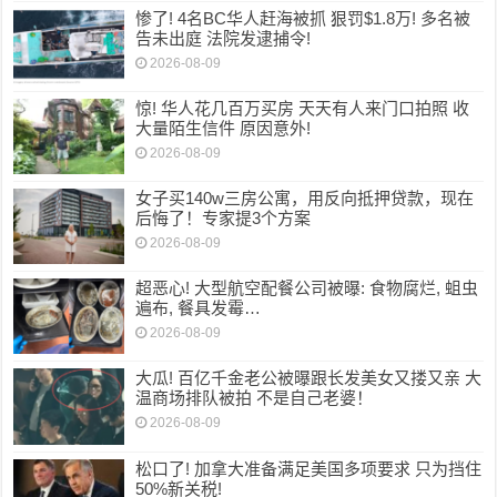
惨了! 4名BC华人赶海被抓 狠罚$1.8万! 多名被
告未出庭 法院发逮捕令!
2026-08-09
惊! 华人花几百万买房 天天有人来门口拍照 收
大量陌生信件 原因意外!
2026-08-09
女子买140w三房公寓，用反向抵押贷款，现在
后悔了！专家提3个方案
2026-08-09
超恶心! 大型航空配餐公司被曝: 食物腐烂, 蛆虫
遍布, 餐具发霉…
2026-08-09
大瓜! 百亿千金老公被曝跟长发美女又搂又亲 大
温商场排队被拍 不是自己老婆！
2026-08-09
松口了! 加拿大准备满足美国多项要求 只为挡住
50%新关税!