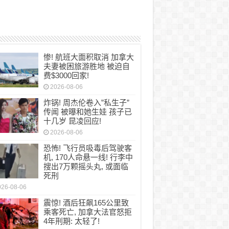
惨! 航班大面积取消 加拿大
夫妻被困旅游胜地 被迫自
费$3000回家!
2026-08-06
炸锅! 周杰伦卷入”私生子”
传闻 被曝和她生娃 孩子已
十几岁 昆凌回应!
2026-08-06
恐怖! 飞行员吸毒后驾驶客
机, 170人命悬一线! 行李中
搜出7万颗摇头丸, 或面临
死刑
026-08-06
震惊! 酒后狂飙165公里致
乘客死亡, 加拿大法官怒拒
4年刑期: 太轻了!