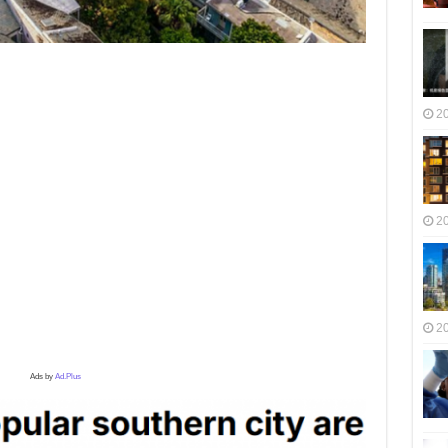
2
2
2
Ads by
Ad.Plus