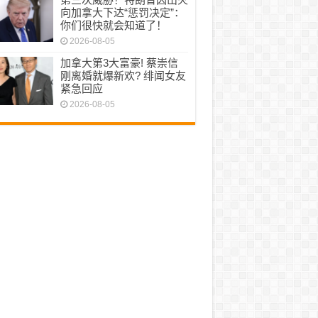
向加拿大下达“惩罚决定”：
你们很快就会知道了！
2026-08-05
加拿大第3大富豪! 蔡崇信
刚离婚就爆新欢? 绯闻女友
紧急回应
2026-08-05