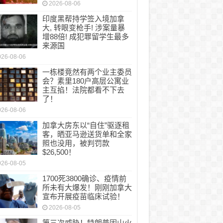
2026-08-06
印度黑帮持学签入境加拿
大, 转眼变枪手! 涉案量暴
增88倍! 成犯罪留学生最多
来源国
026-08-06
一栋楼竟然有两个业主委员
会？素里180户高层公寓业
主互掐！法院都看不下去
了！
026-08-06
加拿大房东以“自住”驱逐租
客，晒亚马逊送货单和全家
照也没用，被判罚款
$26,500！
026-08-05
1700死3800确诊、疫情前
所未有大爆发！刚刚加拿大
宣布开展疫苗临床试验！
2026-08-05
第三次威胁！特朗普因山火