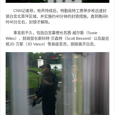
CNN记者称，枪声持续后，特勤局特工携带步枪迅速封
锁白宫北草坪区域，并实施约40分钟的封锁措施。直到晚间6
时45分左右，封锁才解除。
事发前不久，包括白宫幕僚长苏茜·威尔斯（Susie
Wiles）、财政部长斯科特·贝森特（Scott Bessent）以及副总
统JD·万斯（JD Vance）等高级官员，刚刚离开白宫。