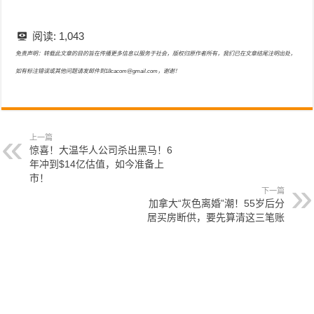
阅读:
1,043
免责声明：转载此文章的目的旨在传播更多信息以服务于社会，版权归原作者所有，我们已在文章结尾注明出处，
如有标注错误或其他问题请发邮件到18cacom@gmail.com，谢谢！
上一篇
惊喜！大温华人公司杀出黑马！6
年冲到$14亿估值，如今准备上
市！
下一篇
加拿大“灰色离婚”潮！55岁后分
居买房断供，要先算清这三笔账