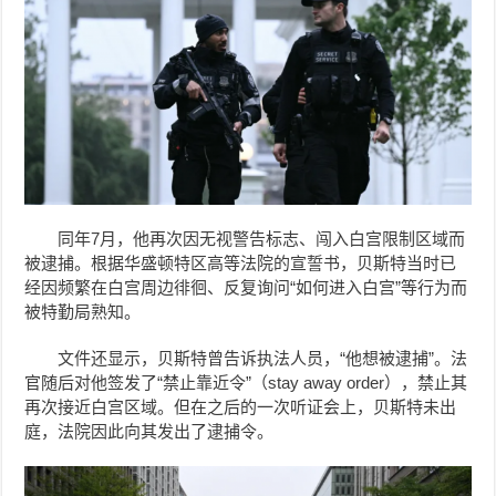
同年7月，他再次因无视警告标志、闯入白宫限制区域而
被逮捕。根据华盛顿特区高等法院的宣誓书，贝斯特当时已
经因频繁在白宫周边徘徊、反复询问“如何进入白宫”等行为而
被特勤局熟知。
文件还显示，贝斯特曾告诉执法人员，“他想被逮捕”。法
官随后对他签发了“禁止靠近令”（stay away order），禁止其
再次接近白宫区域。但在之后的一次听证会上，贝斯特未出
庭，法院因此向其发出了逮捕令。