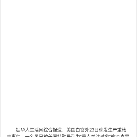
据华人生活网综合报道：美国白宫外23日晚发生严重枪
击事件。一名早已被美国特勤局列为“重点关注对象”的21岁男