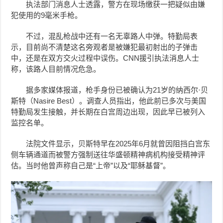
执法部门消息人士透露，警方在现场缴获一把疑似由嫌
犯使用的9毫米手枪。
不过，混乱枪战中还有一名无辜路人中弹。特勤局表
示，目前尚不清楚这名旁观者是被嫌犯最初射出的子弹击
中，还是在双方交火过程中误伤。CNN援引执法消息人士
称，该路人目前情况危急。
据多家媒体报道，枪手身份已被确认为21岁的纳西尔·贝
斯特（Nasire Best）。调查人员指出，他此前已多次与美国
特勤局发生接触，并长期在白宫周边出现，因此早已被列入
监控名单。
法院文件显示，贝斯特早在2025年6月就曾因阻挡白宫东
侧车辆通道而被警方强制送往华盛顿精神病机构接受精神评
估。当时他曾声称自己是“上帝”以及“耶稣基督”。