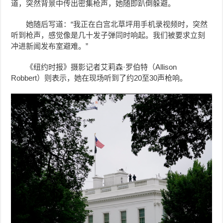
道，突然背景中传出密集枪声，她随即趴倒躲避。
她随后写道：“我正在白宫北草坪用手机录视频时，突然
听到枪声，感觉像是几十发子弹同时响起。我们被要求立刻
冲进新闻发布室避难。”
《纽约时报》摄影记者艾莉森·罗伯特（Allison
Robbert）则表示，她在现场听到了约20至30声枪响。