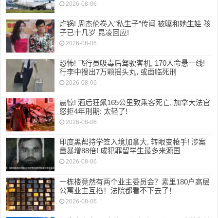
2026-08-06
炸锅! 周杰伦卷入”私生子”传闻 被曝和她生娃 孩
子已十几岁 昆凌回应!
2026-08-06
恐怖! 飞行员吸毒后驾驶客机, 170人命悬一线!
行李中搜出7万颗摇头丸, 或面临死刑
2026-08-06
震惊! 酒后狂飙165公里致乘客死亡, 加拿大法官
怒拒4年刑期: 太轻了!
2026-08-06
印度黑帮持学签入境加拿大, 转眼变枪手! 涉案
量暴增88倍! 成犯罪留学生最多来源国
2026-08-06
一栋楼竟然有两个业主委员会？素里180户高层
公寓业主互掐！法院都看不下去了！
2026-08-06