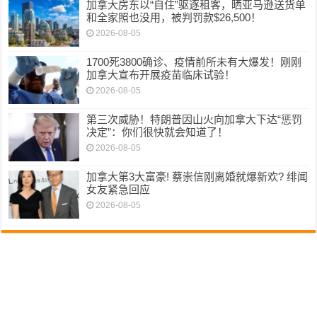
加拿大房东以“自住”驱逐租客，晒亚马逊送货单
和全家照也没用，被判罚款$26,500！
2026-08-05
1700死3800确诊、疫情前所未有大爆发！刚刚
加拿大宣布开展疫苗临床试验！
2026-08-05
第三次威胁！特朗普因山火向加拿大下达“惩罚
决定”：你们很快就会知道了！
2026-08-05
加拿大第3大富豪! 蔡崇信刚离婚就爆新欢? 绯闻
女友紧急回应
2026-08-05