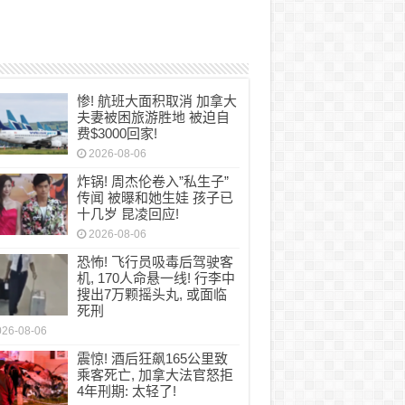
惨! 航班大面积取消 加拿大
夫妻被困旅游胜地 被迫自
费$3000回家!
2026-08-06
炸锅! 周杰伦卷入”私生子”
传闻 被曝和她生娃 孩子已
十几岁 昆凌回应!
2026-08-06
恐怖! 飞行员吸毒后驾驶客
机, 170人命悬一线! 行李中
搜出7万颗摇头丸, 或面临
死刑
026-08-06
震惊! 酒后狂飙165公里致
乘客死亡, 加拿大法官怒拒
4年刑期: 太轻了!