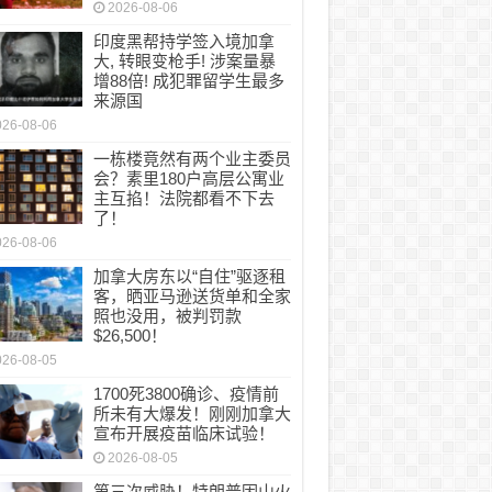
2026-08-06
印度黑帮持学签入境加拿
大, 转眼变枪手! 涉案量暴
增88倍! 成犯罪留学生最多
来源国
026-08-06
一栋楼竟然有两个业主委员
会？素里180户高层公寓业
主互掐！法院都看不下去
了！
026-08-06
加拿大房东以“自住”驱逐租
客，晒亚马逊送货单和全家
照也没用，被判罚款
$26,500！
026-08-05
1700死3800确诊、疫情前
所未有大爆发！刚刚加拿大
宣布开展疫苗临床试验！
2026-08-05
第三次威胁！特朗普因山火