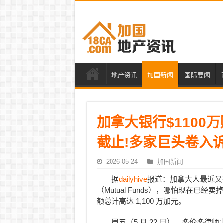
地产资讯
加国新闻
国际要闻
加拿大银行$1100万
截止!多家巨头卷入诉
2026-05-24
加国新闻
据
dailyhive
报道：加拿大人最近又有
（Mutual Funds），哪怕现在
额总计高达 1,100 万加元。
周五（5 月 22 日），多伦多律师事务所