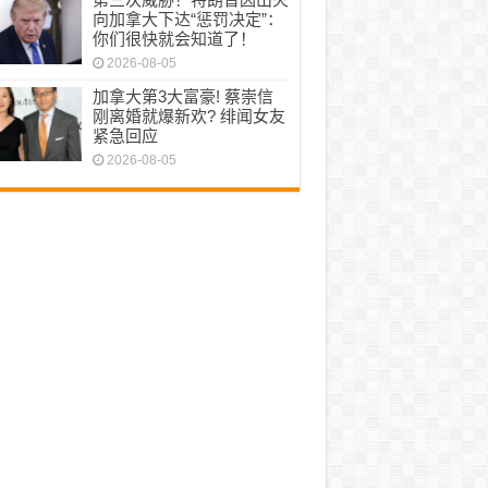
向加拿大下达“惩罚决定”：
你们很快就会知道了！
2026-08-05
加拿大第3大富豪! 蔡崇信
刚离婚就爆新欢? 绯闻女友
紧急回应
2026-08-05