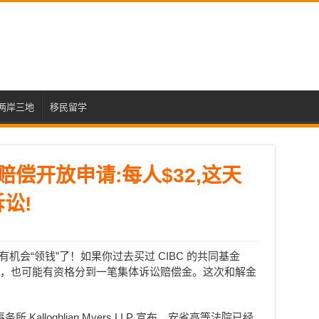
两岸三地
移民留学
赔偿开放申请:每人$32,这天
讼!
机会“领钱”了！如果你过去买过 CIBC 的共同基金
已经卖掉，也可能有资格分到一笔集体诉讼赔偿金。这次和解金
 Kalloghlian Myers LLP 宣布，安省高等法院已经