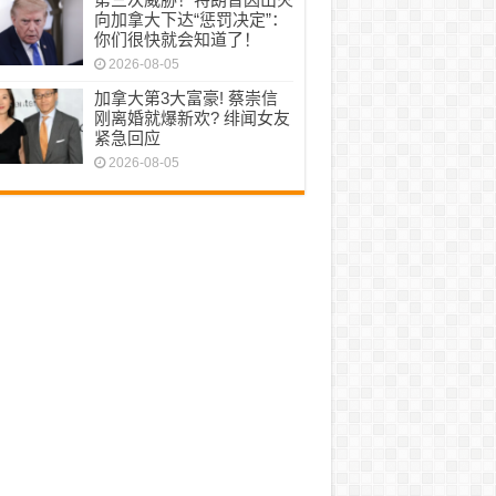
向加拿大下达“惩罚决定”：
你们很快就会知道了！
2026-08-05
加拿大第3大富豪! 蔡崇信
刚离婚就爆新欢? 绯闻女友
紧急回应
2026-08-05