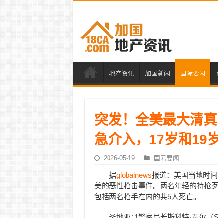
地产资讯
加国新闻
国际要闻
突发！全美最大清真
急介入，17岁和19
2026-05-19
国际要闻
据
globalnews
报道：美国当地时间
美的恶性枪击事件。两名年轻的持枪
包括两名枪手在内的共5人死亡。
圣地亚哥警察局长斯科特·瓦尔（Sc