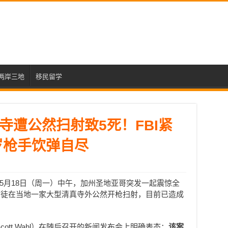
两岸三地
移民留学
寺遭公然扫射致5死！FBI紧
岁枪手饮弹自尽
5月18日（周一）中午，加州圣地亚哥突发一起震惊全
歹徒在当地一家大型清真寺外公然开枪扫射，目前已造成
ott Wahl）在随后召开的新闻发布会上明确表态：
该案