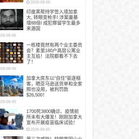
2026-08-06
印度黑帮持学签入境加拿
大, 转眼变枪手! 涉案量暴
增88倍! 成犯罪留学生最多
来源国
026-08-06
一栋楼竟然有两个业主委员
会？素里180户高层公寓业
主互掐！法院都看不下去
了！
026-08-06
加拿大房东以“自住”驱逐租
客，晒亚马逊送货单和全家
照也没用，被判罚款
$26,500！
026-08-05
1700死3800确诊、疫情前
所未有大爆发！刚刚加拿大
宣布开展疫苗临床试验！
2026-08-05
第三次威胁！特朗普因山火