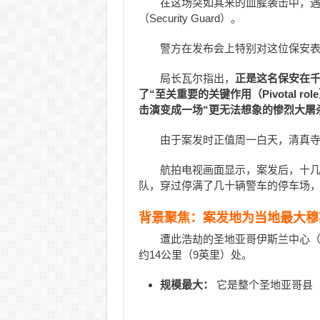
在这场突如其来的血腥袭击中，
（Security Guard）。
警方在发布会上特别对这位保安
局长瓦尔指出，
正是这名保安在
了“至关重要的关键作用（Pivotal 
击演变成一场“更无法想象的惨烈大屠
由于案发时正值周一白天，清真
航拍电视画面显示，案发后，十
队，穿过停满了几十辆警车的停车场
背景聚焦：案发地为当地最大穆
遭此浩劫的圣地亚哥伊斯兰中心（Islam
约14公里（9英里）处。
规模最大：
它是整个圣地亚哥县（Sa