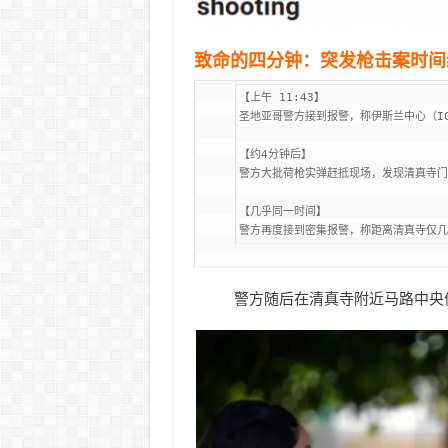
致命的四分钟：突发枪击案时间
【上午 11:43】 

圣地亚哥警方接到报警，称伊斯兰中心（ICSD
【约4分钟后】 

警方大批荷枪实弹赶抵现场，发现清真寺门
【几乎同一时间】 

警方随后在清真寺附近马路中央