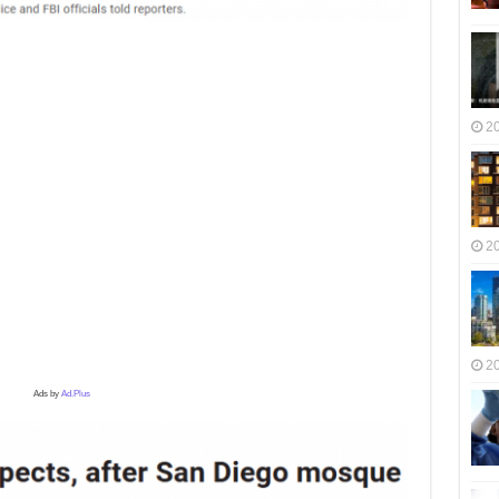
2
2
2
Ads by
Ad.Plus