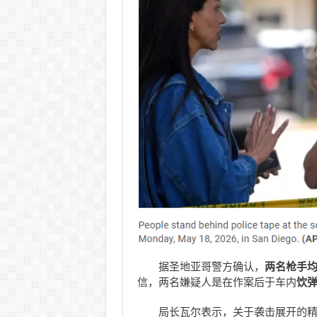
据圣地亚哥警方确认，
两名枪手均
信，两名嫌疑人是在作案后于车内
饮弹自
局长瓦尔表示，关于袭击展开的