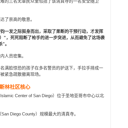
遇难的三名无辜民众里包括了该清真寺的一名安全随卫
表达了崇高的敬意。
千钧一发之际挺身而出，采取了果断的干预行动，才发挥
role）”，死死阻断了枪手的进一步突进，从而避免了这场袭
杀”。
寺内人员密集。
几名满脸惊恐的孩子在多名警员的护送下，手拉手排成一
，被紧急疏散撤离现场。
斯林社区核心
ic Center of San Diego）位于圣地亚哥市中心以北
n Diego County）规模最大的清真寺。