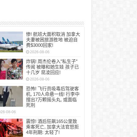
惨! 航班大面积取消 加拿大
夫妻被困旅游胜地 被迫自
费$3000回家!
2026-08-06
炸锅! 周杰伦卷入”私生子”
传闻 被曝和她生娃 孩子已
十几岁 昆凌回应!
2026-08-06
恐怖! 飞行员吸毒后驾驶客
机, 170人命悬一线! 行李中
搜出7万颗摇头丸, 或面临
死刑
026-08-06
震惊! 酒后狂飙165公里致
乘客死亡, 加拿大法官怒拒
4年刑期: 太轻了!