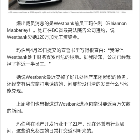
爆出裁员消息的是Westbank前员工玛伯利（Rhiannon
Mabberley）。她正在BC省最高法院告公司违约，说
Westbank欠她120万加元工资奖金。
玛伯利4月29日提交的宣誓书里写得很直白：“我深信
Westbank处于财务岌岌可危的境地。据我所知，公司已经裁
掉了将近一半员工。”
她说Westbank最近卖掉了好几处地产来还累积的债务，
还经常有供应商打电话给她，问那些没付清的发票什么时候
能兑现。
上周我们也曾报道过Westbank遭承包商讨要近百万欠款
的新闻。
玛伯利在地产开发行业干了21年，现在还兼着行业顾
问，这些消息都是她日常打交道时听来的。