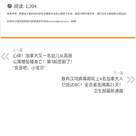
阅读:
1,204
免责声明：转载此文章的目的旨在传播更多信息以服务于社会，版权归原作者所有，我们已在文章结尾注明出处，
如有标注错误或其他问题请发邮件到18cacom@gmail.com，谢谢！
上一篇
心碎！加拿大又一名幼儿从高层
公寓楼坠楼身亡！第3起悲剧了！
“安息吧，小宝贝”
下一篇
致命汉坦病毒邮轮上4名加拿大人
已抵达BC！全员紧急隔离21天！
卫生部最新通报