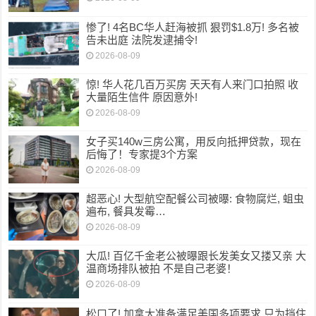
惨了! 4名BC华人赶海被抓 狠罚$1.8万! 多名被
告未出庭 法院发逮捕令!
2026-08-09
惊! 华人花几百万买房 天天有人来门口拍照 收
大量陌生信件 原因意外!
2026-08-09
女子买140w三房公寓，用反向抵押贷款，现在
后悔了！专家提3个方案
2026-08-09
超恶心! 大型航空配餐公司被曝: 食物腐烂, 蛆虫
遍布, 餐具发霉…
2026-08-09
大瓜! 百亿千金老公被曝跟长发美女又搂又亲 大
温商场排队被拍 不是自己老婆！
2026-08-09
松口了! 加拿大准备满足美国多项要求 只为挡住