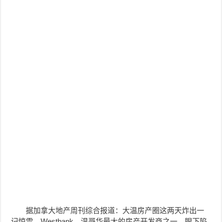
据加拿大地产周刊综合报道：大温房产圈这两天炸出一
记惊雷。Westbank，温哥华最大的房产开发商之一，眼下陷