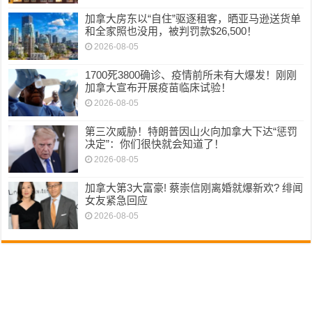
加拿大房东以“自住”驱逐租客，晒亚马逊送货单
和全家照也没用，被判罚款$26,500！
2026-08-05
1700死3800确诊、疫情前所未有大爆发！刚刚
加拿大宣布开展疫苗临床试验！
2026-08-05
第三次威胁！特朗普因山火向加拿大下达“惩罚
决定”：你们很快就会知道了！
2026-08-05
加拿大第3大富豪! 蔡崇信刚离婚就爆新欢? 绯闻
女友紧急回应
2026-08-05