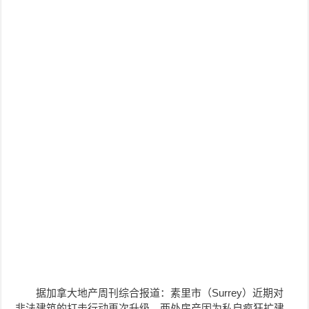
据加拿大地产周刊综合报道：素里市（Surrey）近期对
非法建筑的打击行动再次升级，两处房产因为私自疯狂扩建