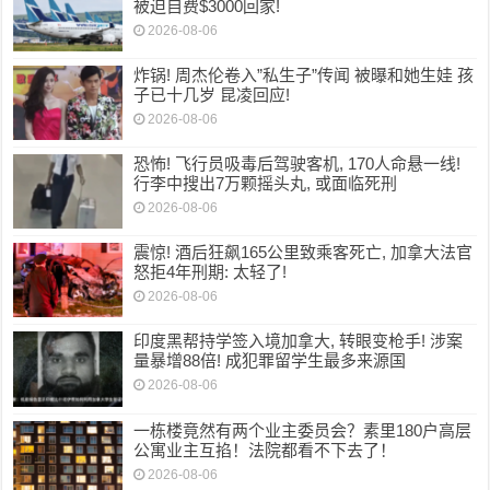
被迫自费$3000回家!
2026-08-06
炸锅! 周杰伦卷入”私生子”传闻 被曝和她生娃 孩
子已十几岁 昆凌回应!
2026-08-06
恐怖! 飞行员吸毒后驾驶客机, 170人命悬一线!
行李中搜出7万颗摇头丸, 或面临死刑
2026-08-06
震惊! 酒后狂飙165公里致乘客死亡, 加拿大法官
怒拒4年刑期: 太轻了!
2026-08-06
印度黑帮持学签入境加拿大, 转眼变枪手! 涉案
量暴增88倍! 成犯罪留学生最多来源国
2026-08-06
一栋楼竟然有两个业主委员会？素里180户高层
公寓业主互掐！法院都看不下去了！
2026-08-06