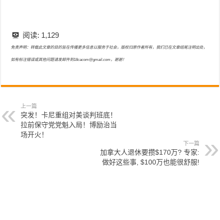
阅读:
1,129
免责声明：转载此文章的目的旨在传播更多信息以服务于社会，版权归原作者所有，我们已在文章结尾注明出处，
如有标注错误或其他问题请发邮件到18cacom@gmail.com，谢谢！
上一篇
突发！卡尼重组对美谈判班底！
拉前保守党党魁入局！博励治当
场开火！
下一篇
加拿大人退休要攒$170万? 专家:
做好这些事, $100万也能很舒服!