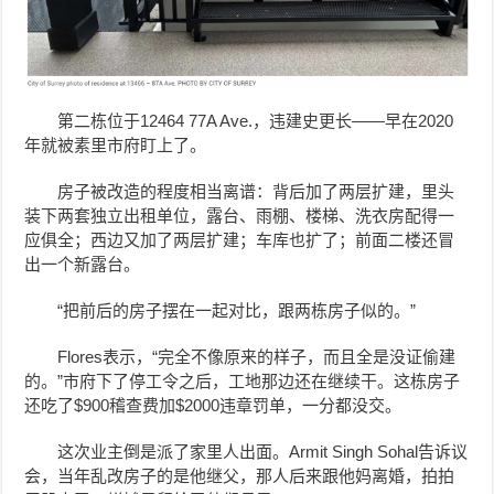
第二栋位于12464 77A Ave.，违建史更长——早在2020
年就被素里市府盯上了。
房子被改造的程度相当离谱：背后加了两层扩建，里头
装下两套独立出租单位，露台、雨棚、楼梯、洗衣房配得一
应俱全；西边又加了两层扩建；车库也扩了；前面二楼还冒
出一个新露台。
“把前后的房子摆在一起对比，跟两栋房子似的。”
Flores表示，“完全不像原来的样子，而且全是没证偷建
的。”市府下了停工令之后，工地那边还在继续干。这栋房子
还吃了$900稽查费加$2000违章罚单，一分都没交。
这次业主倒是派了家里人出面。Armit Singh Sohal告诉议
会，当年乱改房子的是他继父，那人后来跟他妈离婚，拍拍