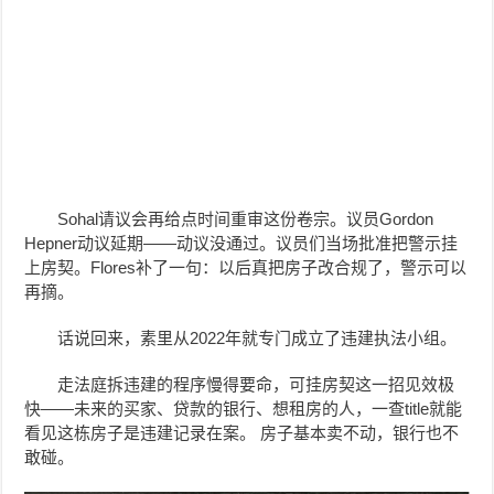
Sohal请议会再给点时间重审这份卷宗。议员Gordon
Hepner动议延期——动议没通过。议员们当场批准把警示挂
上房契。Flores补了一句：以后真把房子改合规了，警示可以
再摘。
话说回来，素里从2022年就专门成立了违建执法小组。
走法庭拆违建的程序慢得要命，可挂房契这一招见效极
快——未来的买家、贷款的银行、想租房的人，一查title就能
看见这栋房子是违建记录在案。 房子基本卖不动，银行也不
敢碰。