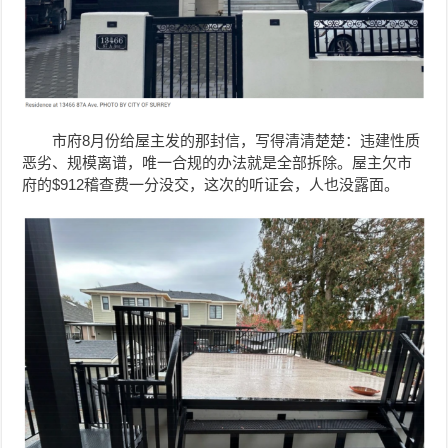
市府8月份给屋主发的那封信，写得清清楚楚：违建性质
恶劣、规模离谱，唯一合规的办法就是全部拆除。屋主欠市
府的$912稽查费一分没交，这次的听证会，人也没露面。