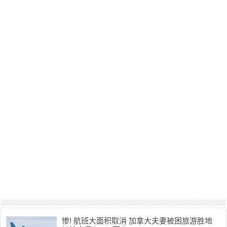
惨! 航班大面积取消 加拿大夫妻被困旅游胜地