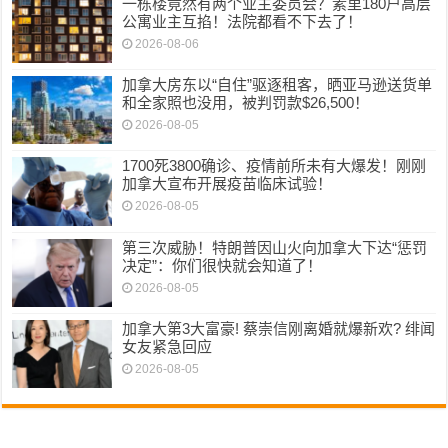
一栋楼竟然有两个业主委员会？素里180户高层
公寓业主互掐！法院都看不下去了！
2026-08-06
加拿大房东以“自住”驱逐租客，晒亚马逊送货单
和全家照也没用，被判罚款$26,500！
2026-08-05
1700死3800确诊、疫情前所未有大爆发！刚刚
加拿大宣布开展疫苗临床试验！
2026-08-05
第三次威胁！特朗普因山火向加拿大下达“惩罚
决定”：你们很快就会知道了！
2026-08-05
加拿大第3大富豪! 蔡崇信刚离婚就爆新欢? 绯闻
女友紧急回应
2026-08-05