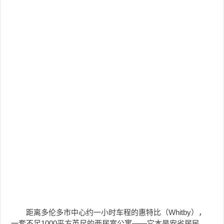
距离多伦多市中心约一小时车程的惠特比（Whitby），
一套不足1000平方英尺的两居室公寓——它本是安省居民