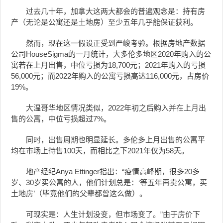
过去几十年，加拿大这两大都会的普遍观念是：持有房
产（无论是公寓还是土地房）至少五年几乎能保证获利。
然而，现在这一假设正受到严峻考验。根据房地产数据
公司HouseSigma的一月统计，大多伦多地区2020年购入的公
寓若在上月出售，中位亏损为18,700元；2021年购入的亏损
56,000元；而2022年购入的公寓亏损高达116,000元，占房价
19%。
大温哥华地区情况类似，2022年初之后购入并在上月出
售的公寓，中位亏损超过7%。
同时，出售周期也明显延长。多伦多上月出售的公寓平
均在市场上待售100天，而相比之下2021年仅为58天。
地产经纪Anya Ettinger指出：“疫情高峰期，很多20多
岁、30岁买公寓的人，他们计划总是：‘等五年再卖公寓，买
土地房’（毕竟他们的父辈都曾这么做）。
可现实是：人生计划没变，但市场变了。”由于房价下