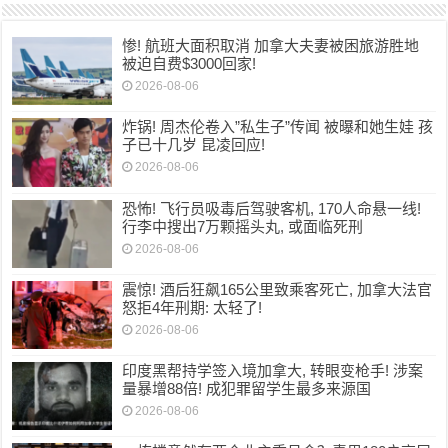
惨! 航班大面积取消 加拿大夫妻被困旅游胜地
被迫自费$3000回家!
2026-08-06
炸锅! 周杰伦卷入”私生子”传闻 被曝和她生娃 孩
子已十几岁 昆凌回应!
2026-08-06
恐怖! 飞行员吸毒后驾驶客机, 170人命悬一线!
行李中搜出7万颗摇头丸, 或面临死刑
2026-08-06
震惊! 酒后狂飙165公里致乘客死亡, 加拿大法官
怒拒4年刑期: 太轻了!
2026-08-06
印度黑帮持学签入境加拿大, 转眼变枪手! 涉案
量暴增88倍! 成犯罪留学生最多来源国
2026-08-06