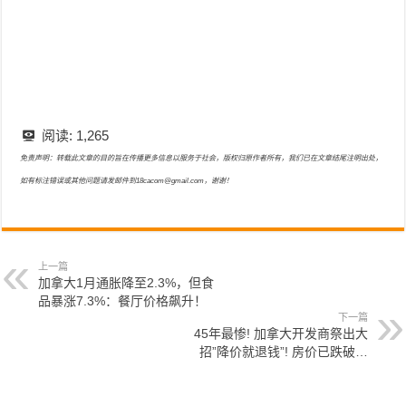
阅读:
1,265
免责声明：转载此文章的目的旨在传播更多信息以服务于社会，版权归原作者所有，我们已在文章结尾注明出处，
如有标注错误或其他问题请发邮件到18cacom@gmail.com，谢谢！
上一篇
加拿大1月通胀降至2.3%，但食
品暴涨7.3%：餐厅价格飙升！
下一篇
45年最惨! 加拿大开发商祭出大
招”降价就退钱”! 房价已跌破…