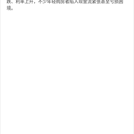
跌、利率上升，不少年轻购房者陷入现金流紧张甚至亏损困
境。