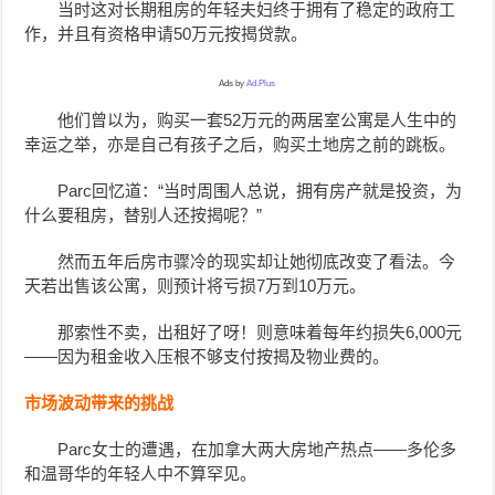
当时这对长期租房的年轻夫妇终于拥有了稳定的政府工
作，并且有资格申请50万元按揭贷款。
Ads by
Ad.Plus
他们曾以为，购买一套52万元的两居室公寓是人生中的
幸运之举，亦是自己有孩子之后，购买土地房之前的跳板。
Parc回忆道：“当时周围人总说，拥有房产就是投资，为
什么要租房，替别人还按揭呢？”
然而五年后房市骤冷的现实却让她彻底改变了看法。今
天若出售该公寓，则预计将亏损7万到10万元。
那索性不卖，出租好了呀！则意味着每年约损失6,000元
——因为租金收入压根不够支付按揭及物业费的。
市场波动带来的挑战
Parc女士的遭遇，在加拿大两大房地产热点——多伦多
和温哥华的年轻人中不算罕见。