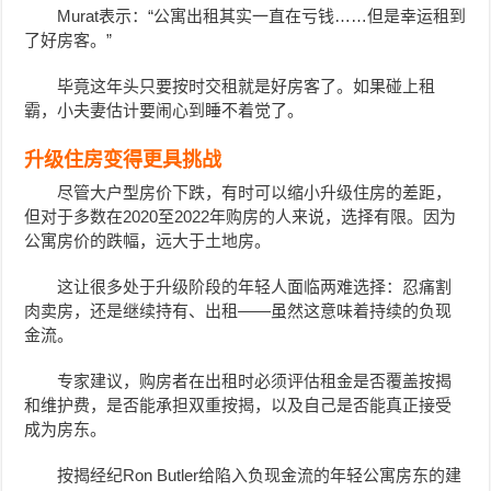
Murat表示：“公寓出租其实一直在亏钱……但是幸运租到
了好房客。”
毕竟这年头只要按时交租就是好房客了。如果碰上租
霸，小夫妻估计要闹心到睡不着觉了。
升级住房变得更具挑战
尽管大户型房价下跌，有时可以缩小升级住房的差距，
但对于多数在2020至2022年购房的人来说，选择有限。因为
公寓房价的跌幅，远大于土地房。
这让很多处于升级阶段的年轻人面临两难选择：忍痛割
肉卖房，还是继续持有、出租——虽然这意味着持续的负现
金流。
专家建议，购房者在出租时必须评估租金是否覆盖按揭
和维护费，是否能承担双重按揭，以及自己是否能真正接受
成为房东。
按揭经纪Ron Butler给陷入负现金流的年轻公寓房东的建