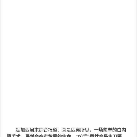
据加西周末综合报道：
真是匪夷所思，
一场简单的白内
障手术，居然会夺走挚爱的生命，“凶手”竟然会是主刀医