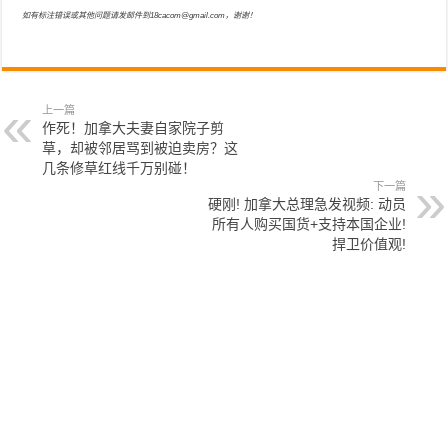
如有标注错误或其他问题请发邮件到18cacom@gmail.com，谢谢！
上一篇
作死！加拿大夫妻自家院子剪
草，却被邻居骂到被迫卖房？这
几条修草红线千万别碰！
下一篇
硬刚! 加拿大总理急发视频: 动员
所有人购买国货+支持本国企业!
捍卫价值观!