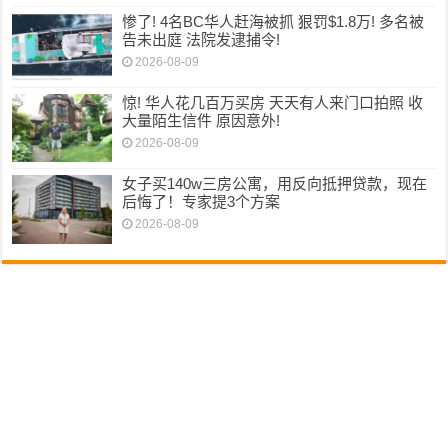
惨了! 4名BC华人赶海被抓 狠罚$1.8万! 多名被
告未出庭 法院发逮捕令!
2026-08-09
惊! 华人花几百万买房 天天有人来门口拍照 收
大量陌生信件 原因意外!
2026-08-09
女子买140w三房公寓，用反向抵押贷款，现在
后悔了！专家提3个方案
2026-08-09