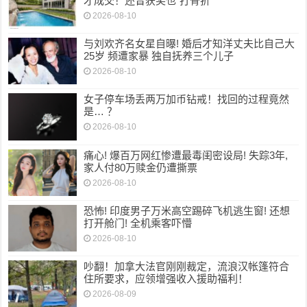
才成交！还曾获奖也“打骨折”
2026-08-10
与刘欢齐名女星自曝! 婚后才知洋丈夫比自己大
25岁 频遭家暴 独自抚养三个儿子
2026-08-10
女子停车场丢两万加币钻戒！找回的过程竟然
是… ？
2026-08-10
痛心! 爆百万网红惨遭最毒闺密设局! 失踪3年,
家人付80万赎金仍遭撕票
2026-08-10
恐怖! 印度男子万米高空踢碎飞机逃生窗! 还想
打开舱门! 全机乘客吓懵
2026-08-10
吵翻！加拿大法官刚刚裁定，流浪汉帐篷符合
住所要求，应领增强收入援助福利！
2026-08-09