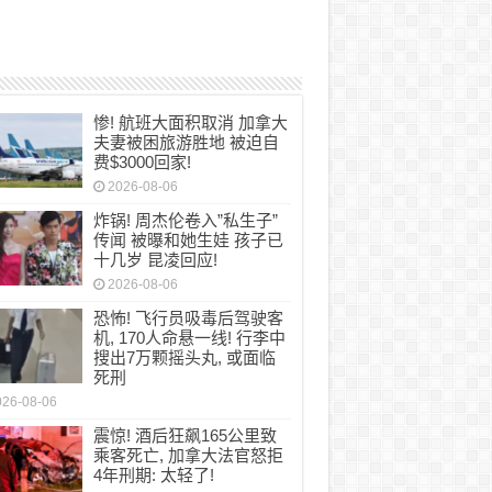
惨! 航班大面积取消 加拿大
夫妻被困旅游胜地 被迫自
费$3000回家!
2026-08-06
炸锅! 周杰伦卷入”私生子”
传闻 被曝和她生娃 孩子已
十几岁 昆凌回应!
2026-08-06
恐怖! 飞行员吸毒后驾驶客
机, 170人命悬一线! 行李中
搜出7万颗摇头丸, 或面临
死刑
026-08-06
震惊! 酒后狂飙165公里致
乘客死亡, 加拿大法官怒拒
4年刑期: 太轻了!