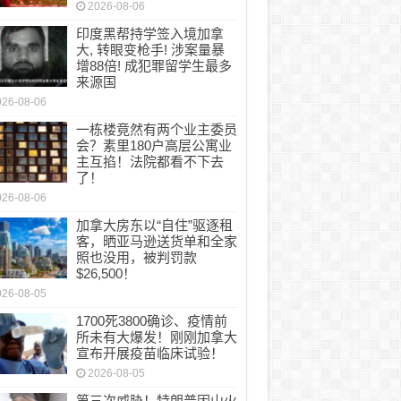
2026-08-06
印度黑帮持学签入境加拿
大, 转眼变枪手! 涉案量暴
增88倍! 成犯罪留学生最多
来源国
026-08-06
一栋楼竟然有两个业主委员
会？素里180户高层公寓业
主互掐！法院都看不下去
了！
026-08-06
加拿大房东以“自住”驱逐租
客，晒亚马逊送货单和全家
照也没用，被判罚款
$26,500！
026-08-05
1700死3800确诊、疫情前
所未有大爆发！刚刚加拿大
宣布开展疫苗临床试验！
2026-08-05
第三次威胁！特朗普因山火