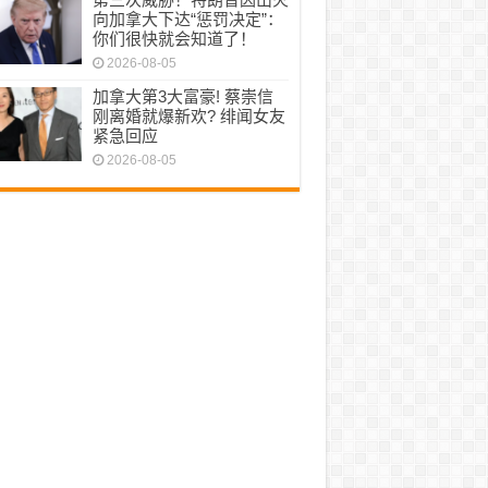
向加拿大下达“惩罚决定”：
你们很快就会知道了！
2026-08-05
加拿大第3大富豪! 蔡崇信
刚离婚就爆新欢? 绯闻女友
紧急回应
2026-08-05