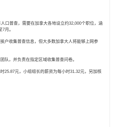
。
年人口普查，需要在加拿大各地设立约32,000个职位，涵
至7月。
家挨户收集普查信息，但大多数加拿大人将能够上网参
员团队，并负责在指定区域收集普查问卷。
25.87元，小组组长的薪资为每小时31.32元，另加核