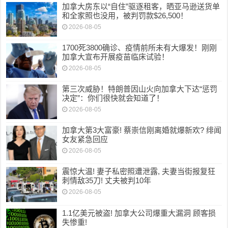
加拿大房东以“自住”驱逐租客，晒亚马逊送货单
和全家照也没用，被判罚款$26,500！
2026-08-05
1700死3800确诊、疫情前所未有大爆发！刚刚
加拿大宣布开展疫苗临床试验！
2026-08-05
第三次威胁！特朗普因山火向加拿大下达“惩罚
决定”：你们很快就会知道了！
2026-08-05
加拿大第3大富豪! 蔡崇信刚离婚就爆新欢? 绯闻
女友紧急回应
2026-08-05
震惊大温! 妻子私密照遭泄露, 夫妻当街报复狂
刺情敌35刀! 丈夫被判10年
2026-08-05
1.1亿美元被盗! 加拿大公司爆重大漏洞 顾客损
失惨重!