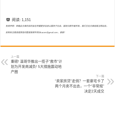
阅读:
1,151
免责声明：转载此文章的目的旨在传播更多信息以服务于社会，版权归原作者所有，我们已在文章结尾注明出处，
如有标注错误或其他问题请发邮件到18cacom@gmail.com，谢谢！
上一篇
重磅! 温哥华推出一揽子”救市”计
划为开发商减负! 5大措施震动地
产圈
下一篇
“卖家房贷”走俏？一套豪宅卡了
两个月卖不出去，一个“非常规”
决定2天成交