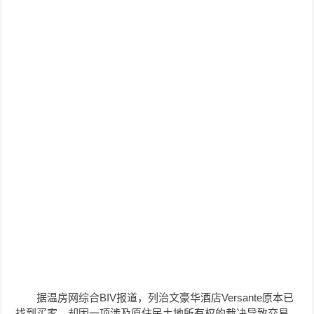
据温房网综合BIV报道，列治文豪华酒店Versante原本已
找到买家，
却因一项涉及原住民土地所有权的裁决导致交易