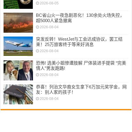
2026-08-05
BC省山火一夜急剧恶化！130余处火场失控，
超5000人紧急撤离
2026-08-04
突发反转！WestJet与工会达成协议，罢工结
束！25万旅客终于等来好消息
2026-08-04
恐怖! 选美小姐惨遭肢解 尸体装进手提袋 “完美
情人”男友跑路!
2026-08-04
恭喜！列治文华裔女生拿下6万加元奖学金，网
友：别人家的孩子！
2026-08-04