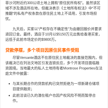
菲沙河附近约300公顷土地上拥有“原住民所有权”。虽然该区
域不涉及酒店所在地，但裁决表示《土地所有权法》中“不可
推翻”的私有产权条款在原住民土地上不适用，引发市场担
忧。
九天后，买家以“产权存在不确定性”为由撤回报价并要求
退回订金。最终，酒店于10月以$5150万元出售给香港买家，
远低于此前市场定价的$9800万。
贷款停摆，多个项目因原住民事件受阻
尽管Versante酒店不在原住民土地裁决的直接范围内，但
该裁决已在列治文地区引发连锁反应，多个开发项目面临融
资困境。当地最大的私人土地持有者Montrose Properties在法
庭文件中披露：
与其长期合作的贷款机构已突然拒绝为一项新建仓储项
目提供融资；
此前洽谈已久的潜在租户也因产权风险不明而暂停合
作。