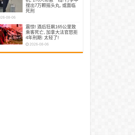
搜出7万颗摇头丸, 或面临
死刑
026-08-06
震惊! 酒后狂飙165公里致
乘客死亡, 加拿大法官怒拒
4年刑期: 太轻了!
2026-08-06