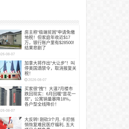
房主称“极端贫困”申请免缴
地税！但家庭年收近$17
万，银行账户里有$28500!
结果悲剧了
026-08-07
加拿大将作出“大让步”！叫
停美国酒禁令，取消报复关
税！
2026-08-07
买家很“拽”！大温7月楼市
跌回现实：6月回暖“昙花一
现”，公寓销量暴降18%，
各户型全线降价！
026-08-07
大反转! 刚砍3个月, 卡尼悄
悄恢复难民医疗福利, 五大