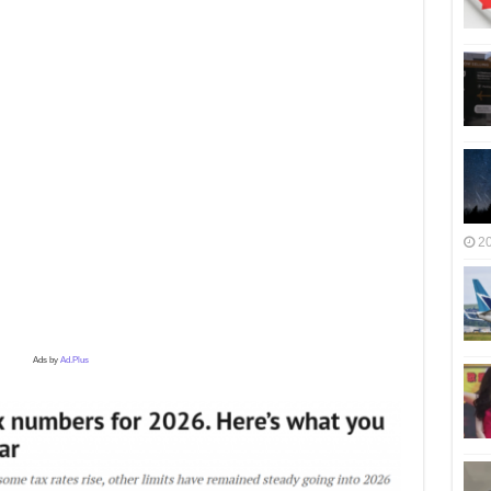
2
Ads by
Ad.Plus