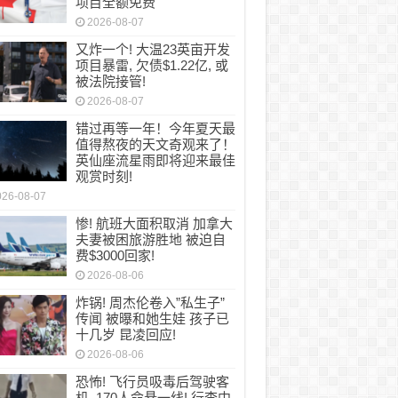
项目全额免费
2026-08-07
又炸一个! 大温23英亩开发
项目暴雷, 欠债$1.22亿, 或
被法院接管!
2026-08-07
错过再等一年！今年夏天最
值得熬夜的天文奇观来了！
英仙座流星雨即将迎来最佳
观赏时刻!
026-08-07
惨! 航班大面积取消 加拿大
夫妻被困旅游胜地 被迫自
费$3000回家!
2026-08-06
炸锅! 周杰伦卷入”私生子”
传闻 被曝和她生娃 孩子已
十几岁 昆凌回应!
2026-08-06
恐怖! 飞行员吸毒后驾驶客
机, 170人命悬一线! 行李中