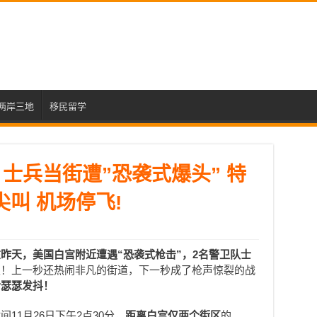
两岸三地
移民留学
! 士兵当街遭”恐袭式爆头” 特
尖叫 机场停飞!
在昨天，
美国白宫附近遭遇“恐袭式枪击”，2名警卫队士
级！上一秒还热闹非凡的街道，下一秒成了枪声惊裂的战
后瑟瑟发抖！
11月26日下午2点30分，
距离白宫仅两个街区
的