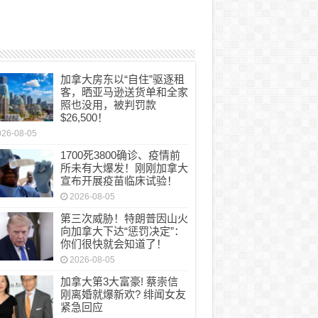
加拿大房东以“自住”驱逐租
客，晒亚马逊送货单和全家
照也没用，被判罚款
$26,500！
026-08-05
1700死3800确诊、疫情前
所未有大爆发！刚刚加拿大
宣布开展疫苗临床试验！
2026-08-05
第三次威胁！特朗普因山火
向加拿大下达“惩罚决定”：
你们很快就会知道了！
2026-08-05
加拿大第3大富豪! 蔡崇信
刚离婚就爆新欢? 绯闻女友
紧急回应