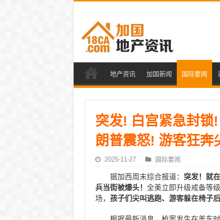
地产资讯
加国新闻
国际要闻
突发! 白宫紧急封锁
朗普震怒! 游客狂奔
2025-11-27
国际要闻
据加西周末综合报道：
突发！就
兵当街被爆头！
全美立即升级戒备等
场，
孩子们尖叫逃跑、游客躲在椅子
根据最新消息，枪案发生在美东时间