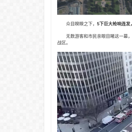
众目睽睽之下，
5下巨大枪响连发
无数游客和市民亲眼目睹这一幕
战区。