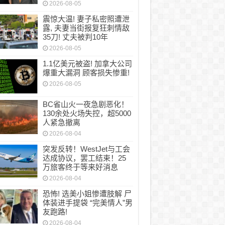
2026-08-05
震惊大温! 妻子私密照遭泄
露, 夫妻当街报复狂刺情敌
35刀! 丈夫被判10年
2026-08-05
1.1亿美元被盗! 加拿大公司
爆重大漏洞 顾客损失惨重!
2026-08-05
BC省山火一夜急剧恶化！
130余处火场失控，超5000
人紧急撤离
2026-08-04
突发反转！WestJet与工会
达成协议，罢工结束！25
万旅客终于等来好消息
2026-08-04
恐怖! 选美小姐惨遭肢解 尸
体装进手提袋 “完美情人”男
友跑路!
2026-08-04