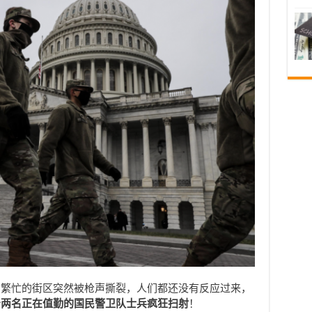
，繁忙的街区突然被枪声撕裂，人们都还没有反应过来，
着两名正在值勤的国民警卫队士兵疯狂扫射
！