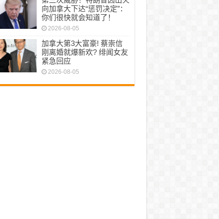
向加拿大下达“惩罚决定”：
你们很快就会知道了！
2026-08-05
加拿大第3大富豪! 蔡崇信
刚离婚就爆新欢? 绯闻女友
紧急回应
2026-08-05