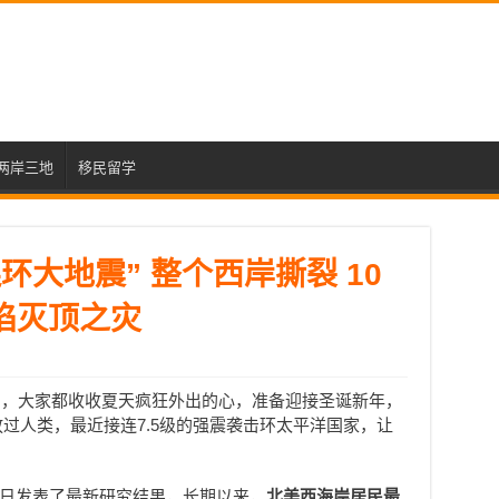
两岸三地
移民留学
环大地震” 整个西岸撕裂 10
陷灭顶之灾
了，大家都收收夏天疯狂外出的心，准备迎接圣诞新年，
放过人类，最近接连7.5级的强震袭击环太平洋国家，让
e》近日发表了最新研究结果，长期以来，
北美西海岸居民最