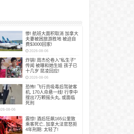
惨! 航班大面积取消 加拿大
夫妻被困旅游胜地 被迫自
费$3000回家!
2026-08-06
炸锅! 周杰伦卷入”私生子”
传闻 被曝和她生娃 孩子已
十几岁 昆凌回应!
2026-08-06
恐怖! 飞行员吸毒后驾驶客
机, 170人命悬一线! 行李中
搜出7万颗摇头丸, 或面临
死刑
026-08-06
震惊! 酒后狂飙165公里致
乘客死亡, 加拿大法官怒拒
4年刑期: 太轻了!