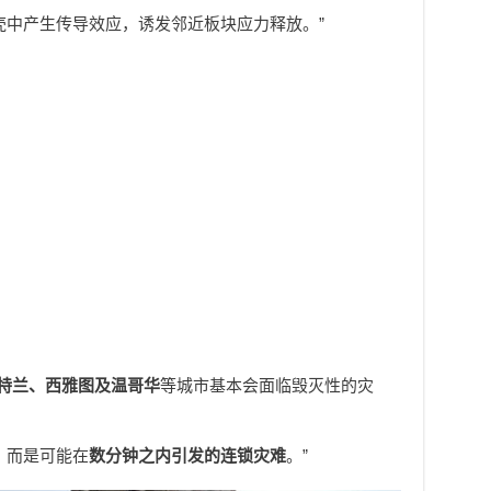
壳中产生传导效应，诱发邻近板块应力释放。”
特兰、西雅图及温哥华
等城市基本会面临毁灭性的灾
，而是可能在
数分钟之内引发的连锁灾难
。”