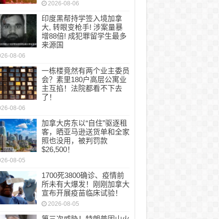
2026-08-06
印度黑帮持学签入境加拿
大, 转眼变枪手! 涉案量暴
增88倍! 成犯罪留学生最多
来源国
026-08-06
一栋楼竟然有两个业主委员
会？素里180户高层公寓业
主互掐！法院都看不下去
了！
026-08-06
加拿大房东以“自住”驱逐租
客，晒亚马逊送货单和全家
照也没用，被判罚款
$26,500！
026-08-05
1700死3800确诊、疫情前
所未有大爆发！刚刚加拿大
宣布开展疫苗临床试验！
2026-08-05
第三次威胁！特朗普因山火