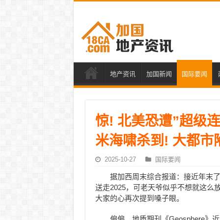
地产资讯
加国新闻
国际要闻
惊! 北美恐遭”超级连
米海啸杀到! 大都市
2025-10-27
国际要闻
据加西周末综合报道：接近年末
送走2025，可老天爷似乎不想就这么
大家的心再次提到嗓子眼。
偏偏，地质期刊《Geospher