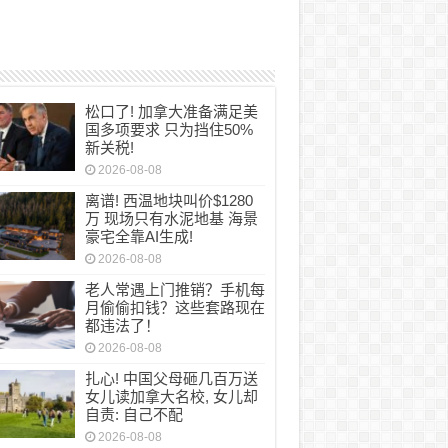
松口了! 加拿大准备满足美
国多项要求 只为挡住50%
新关税!
2026-08-08
离谱! 西温地块叫价$1280
万 现场只有水泥地基 海景
豪宅全靠AI生成!
2026-08-08
老人常遇上门推销？手机每
月偷偷扣钱？这些套路现在
都违法了！
2026-08-08
扎心! 中国父母砸几百万送
女儿读加拿大名校, 女儿却
自责: 自己不配
2026-08-08