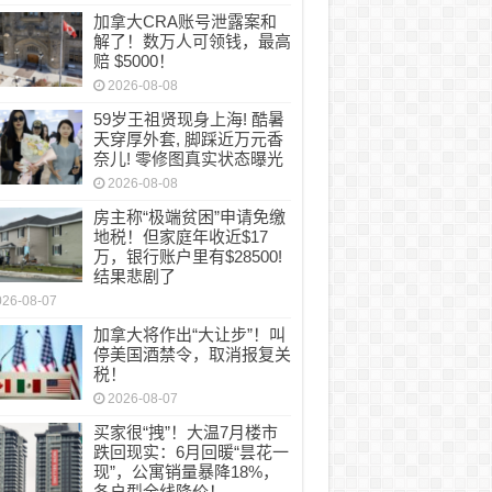
加拿大CRA账号泄露案和
解了！数万人可领钱，最高
赔 $5000！
2026-08-08
59岁王祖贤现身上海! 酷暑
天穿厚外套, 脚踩近万元香
奈儿! 零修图真实状态曝光
2026-08-08
房主称“极端贫困”申请免缴
地税！但家庭年收近$17
万，银行账户里有$28500!
结果悲剧了
026-08-07
加拿大将作出“大让步”！叫
停美国酒禁令，取消报复关
税！
2026-08-07
买家很“拽”！大温7月楼市
跌回现实：6月回暖“昙花一
现”，公寓销量暴降18%，
各户型全线降价！