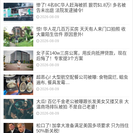
惨了! 4名BC华人赶海被抓 狠罚$1.8万! 多名被
告未出庭 法院发逮捕令!
2026-08-09
惊! 华人花几百万买房 天天有人来门口拍照 收
大量陌生信件 原因意外!
2026-08-09
女子买140w三房公寓，用反向抵押贷款，现在
后悔了！专家提3个方案
2026-08-09
超恶心! 大型航空配餐公司被曝: 食物腐烂, 蛆虫
遍布, 餐具发霉…
2026-08-09
大瓜! 百亿千金老公被曝跟长发美女又搂又亲 大
温商场排队被拍 不是自己老婆！
2026-08-09
松口了! 加拿大准备满足美国多项要求 只为挡住
50%新关税!