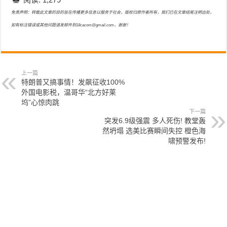
免责声明：转载此文章的目的旨在传播更多信息以服务于社会，版权归原作者所有，我们已在文章结尾注明出处，
如有标注错误或其他问题请发邮件到18cacom@gmail.com，谢谢！
上一篇
特朗普又搞事情！发飙征收100%
外国电影税，温哥华“北方好莱
坞”心惊肉跳
下一篇
突发6.9级强震 多人死伤! 教堂轰
然坍塌 选美比赛瞬间失控 橙色海
啸预警发布!