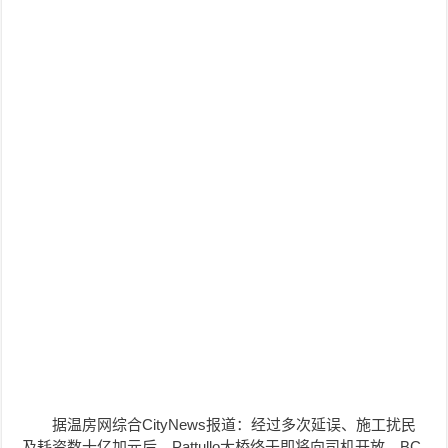
据温房网综合CityNews报道：经过多次延误、施工扰民
及耗资数十亿加元后，Pattullo大桥终于即将向司机开放。BC