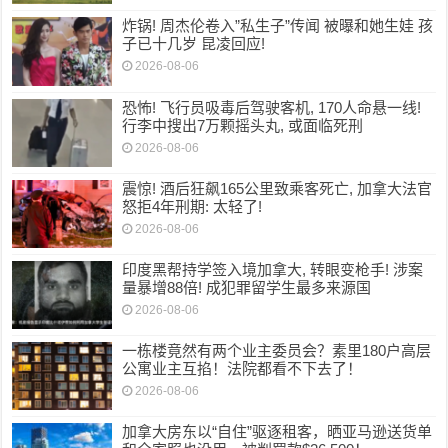
炸锅! 周杰伦卷入”私生子”传闻 被曝和她生娃 孩
子已十几岁 昆凌回应!
2026-08-06
恐怖! 飞行员吸毒后驾驶客机, 170人命悬一线!
行李中搜出7万颗摇头丸, 或面临死刑
2026-08-06
震惊! 酒后狂飙165公里致乘客死亡, 加拿大法官
怒拒4年刑期: 太轻了!
2026-08-06
印度黑帮持学签入境加拿大, 转眼变枪手! 涉案
量暴增88倍! 成犯罪留学生最多来源国
2026-08-06
一栋楼竟然有两个业主委员会？素里180户高层
公寓业主互掐！法院都看不下去了！
2026-08-06
加拿大房东以“自住”驱逐租客，晒亚马逊送货单