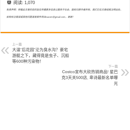
阅读:
1,070
免责声明：转载此文章的目的旨在传播更多信息以服务于社会，版权归原作者所有，我们已在文章结尾注明出处，
如有标注错误或其他问题请发邮件到18cacom@gmail.com，谢谢！
上一篇
大温“后花园”沦为臭水沟？豪宅
游艇之下，藏得竟是虫子、沉船
等600种污染物！
下一篇
Costco宣布大砍热销商品! 星巴
克3天关500店, 卑诗最新名单曝
光