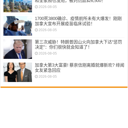
和全家照也没用，被判罚款$26,500！
2026-08-05
1700死3800确诊、疫情前所未有大爆发！刚刚
加拿大宣布开展疫苗临床试验！
2026-08-05
第三次威胁！特朗普因山火向加拿大下达“惩罚
决定”：你们很快就会知道了！
2026-08-05
加拿大第3大富豪! 蔡崇信刚离婚就爆新欢? 绯闻
女友紧急回应
2026-08-05