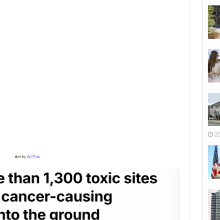
2
Ads by
Ad.Plus