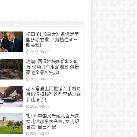
松口了! 加拿大准备满足美
国多项要求 只为挡住50%
新关税!
2026-08-08
离谱! 西温地块叫价$1280
万 现场只有水泥地基 海景
豪宅全靠AI生成!
2026-08-08
老人常遇上门推销？手机每
月偷偷扣钱？这些套路现在
都违法了！
2026-08-08
扎心! 中国父母砸几百万送
女儿读加拿大名校, 女儿却
自责: 自己不配
2026-08-08