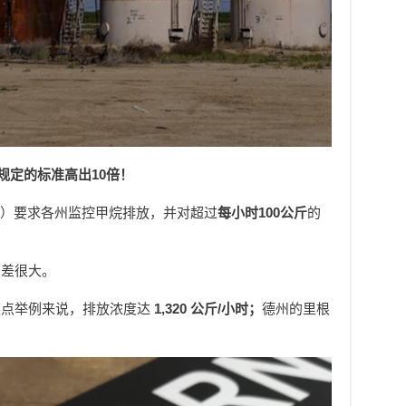
规定的标准高出10倍！
A）要求各州监控甲烷排放，并对超过
每小时100公斤
的
偏差很大。
某点举例来说，排放浓度达
1,320 公斤/小时；
德州的里根