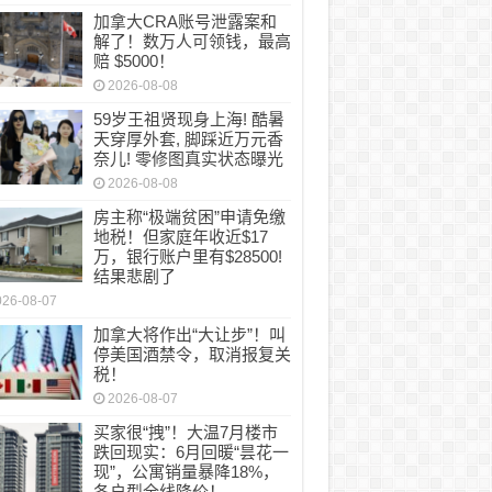
加拿大CRA账号泄露案和
解了！数万人可领钱，最高
赔 $5000！
2026-08-08
59岁王祖贤现身上海! 酷暑
天穿厚外套, 脚踩近万元香
奈儿! 零修图真实状态曝光
2026-08-08
房主称“极端贫困”申请免缴
地税！但家庭年收近$17
万，银行账户里有$28500!
结果悲剧了
026-08-07
加拿大将作出“大让步”！叫
停美国酒禁令，取消报复关
税！
2026-08-07
买家很“拽”！大温7月楼市
跌回现实：6月回暖“昙花一
现”，公寓销量暴降18%，
各户型全线降价！