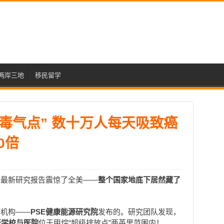
两岸三地
移民留学
+”毒气点” 数十万人每天吸致癌
0倍
份最新研究报告震惊了全美——
整个国家地底下居然藏了
研机构——
PSE健康能源研究院
发布的。研究团队发现，
所学校与医院
位于甲烷“超级排放点”两英里范围内！